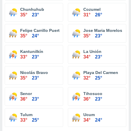
Chunhuhub
Cozumel
35°
23°
31°
26°
Felipe Carrillo Puerto
Jose Maria Morelos
35°
24°
35°
23°
Kantunilkín
La Unión
33°
23°
34°
23°
Nicolás Bravo
Playa Del Carmen
35°
23°
32°
25°
Senor
Tihosuco
36°
23°
36°
23°
Tulum
Ucum
33°
25°
34°
24°