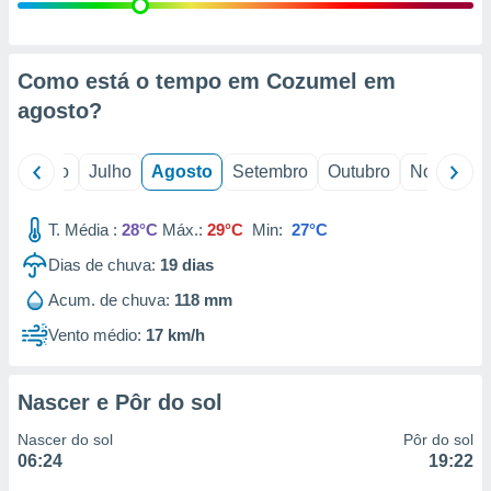
conteúdos.
ção
Como está o tempo em Cozumel em
ão através
agosto
?
de
,
 e
o
Junho
Julho
Agosto
Setembro
Outubro
Novembro
dos,
publicidade
T. Média :
28°C
Máx.:
29°C
Min:
27°C
s, estudos
Dias de chuva:
19
dias
a e
mento de
Acum. de chuva:
118 mm
Vento médio:
17 km/h
ossos 1199
eiros
Nascer e Pôr do sol
Nascer do sol
Pôr do sol
06:24
19:22