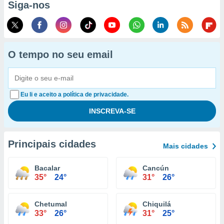
Siga-nos
O tempo no seu email
Eu li e aceito a política de privacidade.
Principais cidades
Mais cidades
Bacalar
Cancún
35°
24°
31°
26°
Chetumal
Chiquilá
33°
26°
31°
25°