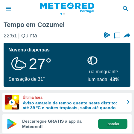
Tempo em Cozumel
de
22:51
Quinta
...
 da
empo.pt) foi
Nuvens dispersas
or
27°
is para
e as
 fornecidas
Lua minguante
 qualidade.
Sensação de 31°
Iluminada:
43%
r a este
s das
opções:
Última hora
Aviso amarelo de tempo quente neste distrito:
ookies e
até 39 ºC e noites tropicais; saiba até quando
 forma
Descarregue
GRÁTIS
a app da
Instalar
e digital
Meteored!
da,