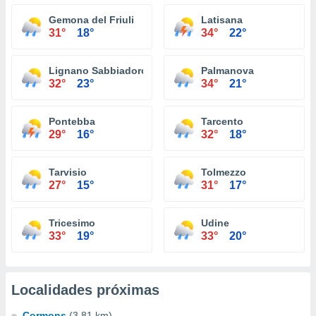
Gemona del Friuli
Latisana
31°
18°
34°
22°
Lignano Sabbiadoro
Palmanova
32°
23°
34°
21°
Pontebba
Tarcento
29°
16°
32°
18°
Tarvisio
Tolmezzo
27°
15°
31°
17°
Tricesimo
Udine
33°
19°
33°
20°
Localidades próximas
Cormons
(3.81 km)