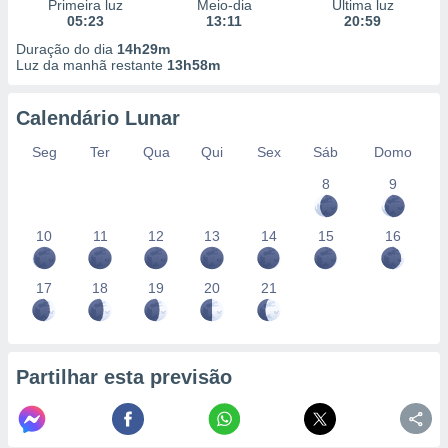
conteúdos.
Primeira luz
Meio-dia
Última luz
05:23
13:11
20:59
Duração do dia
14h29m
ção
Luz da manhã restante
13h58m
ão através
de
Calendário Lunar
,
 e
Seg
Ter
Qua
Qui
Sex
Sáb
Domo
8
9
dos,
publicidade
s, estudos
10
11
12
13
14
15
16
a e
mento de
17
18
19
20
21
ossos 1199
eiros
Partilhar esta previsão