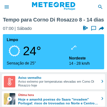
ima semana
Tempo para Corno Di Rosazzo 8 - 14 dias
de
07:00
Sábado
...
 da
empo.pt) foi
Limpo
or
24°
is para
e as
 fornecidas
Nordeste
 qualidade.
Sensação de 25°
14
28 km/h
r a este
s das
opções:
Aviso vermelho
Aviso extremo por temperaturas elevadas em Corno Di
ookies e
Rosazzo hoje
 forma
Última hora
e digital
Hoje e amanhã poeiras do Saara “invadem”
Portugal: risco de trovoadas no Norte e Centro
da,