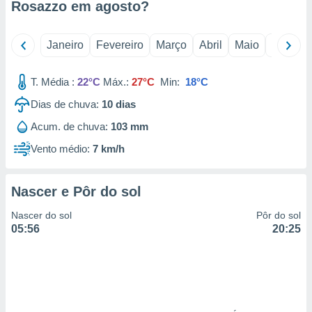
Rosazzo em
agosto
?
 para
a, utilizar
Janeiro
Fevereiro
Março
Abril
Maio
Junho
selecionar
a, criar
T. Média :
22°C
Máx.:
27°C
Min:
18°C
personalizar
tilizar
Dias de chuva:
10
dias
selecionar
Acum. de chuva:
103 mm
dos, medir
Vento médio:
7 km/h
nho da
, medir o
o dos
Nascer e Pôr do sol
r os
Nascer do sol
Pôr do sol
ravés de
05:56
20:25
s ou
s de dados
es fontes,
 e melhorar
ilizar dados
ara