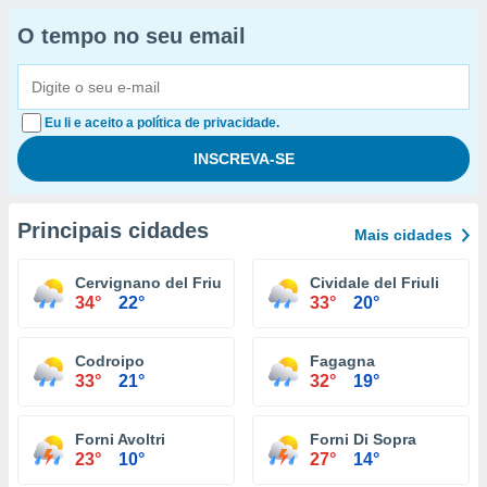
O tempo no seu email
Eu li e aceito a política de privacidade.
Principais cidades
Mais cidades
Cervignano del Friuli
Cividale del Friuli
34°
22°
33°
20°
Codroipo
Fagagna
33°
21°
32°
19°
Forni Avoltri
Forni Di Sopra
23°
10°
27°
14°