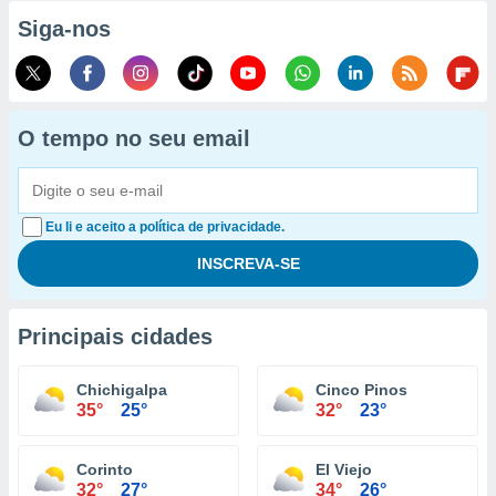
Siga-nos
O tempo no seu email
Eu li e aceito a política de privacidade.
Principais cidades
Chichigalpa
Cinco Pinos
35°
25°
32°
23°
Corinto
El Viejo
32°
27°
34°
26°