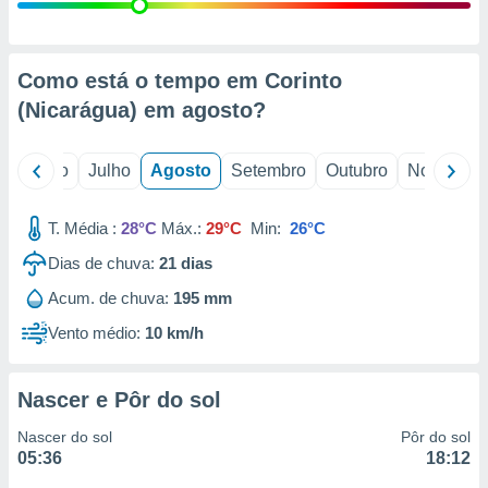
conteúdos.
ção
Como está o tempo em Corinto
ão através
(Nicarágua) em
agosto
?
de
,
 e
o
Junho
Julho
Agosto
Setembro
Outubro
Novembro
dos,
publicidade
T. Média :
28°C
Máx.:
29°C
Min:
26°C
s, estudos
Dias de chuva:
21
dias
a e
mento de
Acum. de chuva:
195 mm
Vento médio:
10 km/h
ossos 1199
eiros
Nascer e Pôr do sol
Nascer do sol
Pôr do sol
05:36
18:12