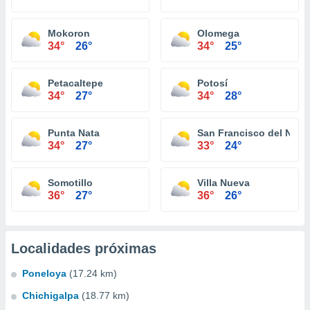
Mokoron
Olomega
34°
26°
34°
25°
Petacaltepe
Potosí
34°
27°
34°
28°
Punta Nata
San Francisco del Nort
34°
27°
33°
24°
Somotillo
Villa Nueva
36°
27°
36°
26°
Localidades próximas
Poneloya
(17.24 km)
Chichigalpa
(18.77 km)