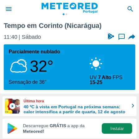
Tempo em Corinto (Nicarágua)
de
11:40
Sábado
...
 da
empo.pt) foi
Parcialmente nublado
or
32°
is para
e as
 fornecidas
UV
7 Alto
FPS
 qualidade.
Sensação de 36°
15-25
r a este
s das
opções:
Última hora
40 ºC à vista em Portugal na próxima semana:
ookies e
calor intensifica a partir de quarta, 12 de agosto
 forma
Descarregue
GRÁTIS
a app da
Instalar
e digital
Meteored!
da,