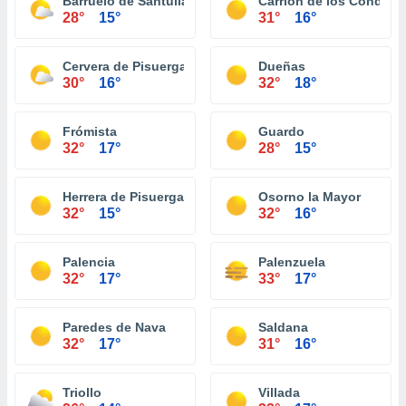
Barruelo de Santullán
Carrión de los Condes
28°
15°
31°
16°
Cervera de Pisuerga
Dueñas
30°
16°
32°
18°
Frómista
Guardo
32°
17°
28°
15°
Herrera de Pisuerga
Osorno la Mayor
32°
15°
32°
16°
Palencia
Palenzuela
32°
17°
33°
17°
Paredes de Nava
Saldana
32°
17°
31°
16°
Triollo
Villada