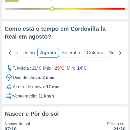
conteúdos.
ção
ão através
Como está o tempo em Cordovilla la
de
Real em
agosto
?
,
 e
o
Junho
Julho
Agosto
Setembro
Outubro
Novembro
dos,
publicidade
s, estudos
T. Média :
21°C
Máx.:
29°C
Min:
14°C
a e
mento de
Dias de chuva:
3
dias
Acum. de chuva:
17 mm
ossos 1199
Vento médio:
11 km/h
eiros
Nascer e Pôr do sol
Nascer do sol
Pôr do sol
07:18
21:26