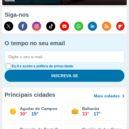
Siga-nos
O tempo no seu email
Eu li e aceito a política de privacidade.
Principais cidades
Mais cidades
Aguilar de Campoo
Baltanás
30°
15°
33°
17°