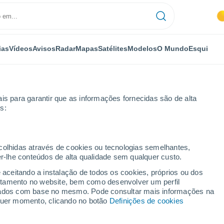
ias
Vídeos
Avisos
Radar
Mapas
Satélites
Modelos
O Mundo
Esqui
is para garantir que as informações fornecidas são de alta
s:
o
Próxima semana
ecolhidas através de cookies ou tecnologias semelhantes,
er-lhe conteúdos de alta qualidade sem qualquer custo.
o 8 - 14 dias
e aceitando a instalação de todos os cookies, próprios ou dos
rtamento no website, bem como desenvolver um perfil
...
lizados com base no mesmo. Pode consultar mais informações na
lquer momento, clicando no botão
Definições de cookies
Por horas
Intervalos nublados nas
próximas horas