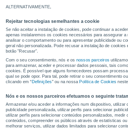
25°
ALTERNATIVAMENTE,
Rejeitar tecnologias semelhantes a cookie
Noroeste
Se não aceitar a instalação de cookies, pode continuar a acede
Sensação de 26°
2
-
11 km/h
apenas instalaremos os cookies necessários para assegurar a 
analisar o comportamento ou para apresentar publicidade ou co
geral não personalizada. Pode recusar a instalação de cookies 
botão "Recusar".
Última hora
Hoje e amanhã poeiras do Saara “invadem”
Com o seu consentimento, nós e os
nossos parceiros
utilizamo
Portugal: risco de trovoadas no Norte e Centr
para armazenar, aceder e processar dados pessoais, tais como a
aumenta
cookies. É possível que alguns fornecedores possam processa
O Tempo 1 - 7 Dias
Atualidade
Mapas de nuvens
qual se pode opor. Para tal, pode retirar o seu consentimento 
clicando em “
Definições
” ou na nossa
Política de Cookies
neste
Nós e os nossos parceiros efetuamos o seguinte trata
Domingo
Segunda
Sábado
Armazenar e/ou aceder a informações num dispositivo, utilizar da
16 Ago.
17 Ago.
15 Ago.
publicidade personalizada, utilizar perfis para selecionar public
utilizar perfis para selecionar conteúdos personalizados, med
conteúdos, compreender os públicos através de estatísticas ou
melhorar serviços, utilizar dados limitados para selecionar cont