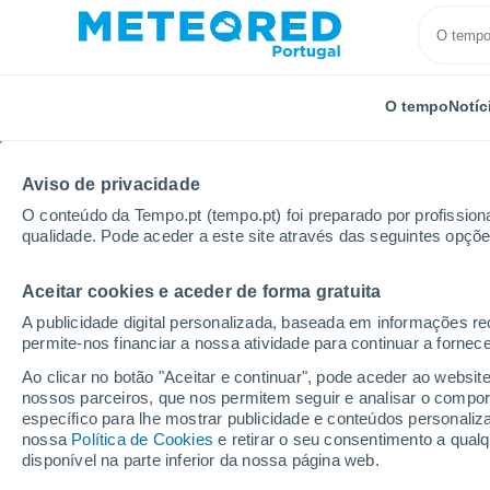
O tempo
Notíc
Aviso de privacidade
O conteúdo da Tempo.pt (tempo.pt) foi preparado por profissiona
qualidade. Pode aceder a este site através das seguintes opçõe
Aceitar cookies e aceder de forma gratuita
Início
Itália
Província de Bérgamo
Comun Nuov
A publicidade digital personalizada, baseada em informações r
permite-nos financiar a nossa atividade para continuar a fornec
Tempo para Comun Nuov
Ao clicar no botão "Aceitar e continuar", pode aceder ao websit
nossos parceiros, que nos permitem seguir e analisar o compo
08:00
Sábado
específico para lhe mostrar publicidade e conteúdos persona
nossa
Política de Cookies
e retirar o seu consentimento a qua
disponível na parte inferior da nossa página web.
Limpo