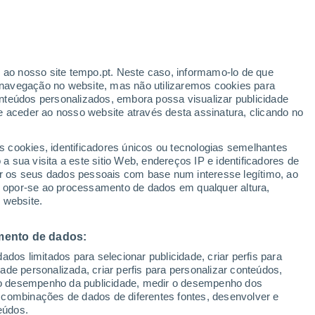
Aviso laranja
Aviso elevado por temperaturas
elevadas em Comun Nuovo hoje
r ao nosso site tempo.pt. Neste caso, informamo-lo de que
navegação no website, mas não utilizaremos cookies para
nteúdos personalizados, embora possa visualizar publicidade
e aceder ao nosso website através desta assinatura, clicando no
s cookies, identificadores únicos ou tecnologias semelhantes
o
 sua visita a este sitio Web, endereços IP e identificadores de
r os seus dados pessoais com base num interesse legítimo, ao
Radar de Chuva
Satélites
Modelos
ou opor-se ao processamento de dados em qualquer altura,
 website.
mento de dados:
Terça
Quarta
Quinta
Sexta
dos limitados para selecionar publicidade, criar perfis para
18 Ago.
19 Ago.
20 Ago.
21 Ago.
idade personalizada, criar perfis para personalizar conteúdos,
ir o desempenho da publicidade, medir o desempenho dos
 combinações de dados de diferentes fontes, desenvolver e
eúdos.