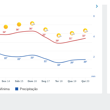
6
36°
36°
34°
33°
32°
4
31°
29°
2
23°
22°
22°
21°
20°
20°
18°
mm
Sex
14
Sáb
15
Dom
16
Seg
17
Ter
18
Qua
19
Qui
20
Mínima
Precipitação