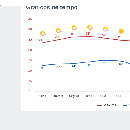
Gráficos de tempo
45
40
36°
36°
36°
35°
35°
35
33°
30
25
25°
25°
24°
24°
23°
22°
20
15
°C
Sáb
8
Dom
9
Seg
10
Ter
11
Qua
12
Qui
13
Máxima