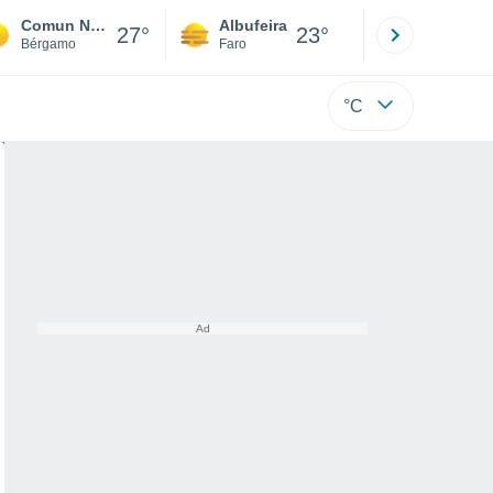
Comun Nuovo
Albufeira
Lisboa
27°
23°
Bérgamo
Faro
Lisboa
°C