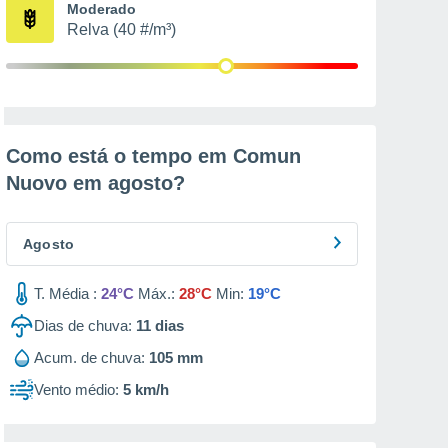
Moderado
Relva (40 #/m³)
Como está o tempo em Comun
Nuovo em
agosto
?
Agosto
T. Média :
24°C
Máx.:
28°C
Min:
19°C
Dias de chuva:
11
dias
Acum. de chuva:
105 mm
Vento médio:
5 km/h