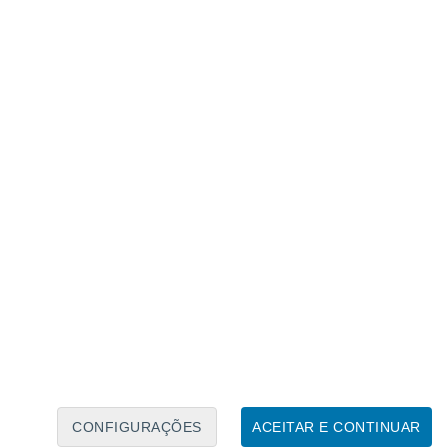
Calendário Lunar
Seg
Ter
Qua
Qui
Sex
Sáb
Domo
8
9
10
11
12
13
14
15
16
17
18
19
20
21
CONFIGURAÇÕES
ACEITAR E CONTINUAR