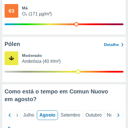
conteúdos.
Má
63
O₃ (171 µg/m³)
ção
ão através
de
,
 e
Pólen
Detalhe
dos,
Moderado
publicidade
Ambrósia (40 #/m³)
s, estudos
a e
mento de
ossos 1199
Como está o tempo em Comun Nuovo
eiros
em
agosto
?
o
Junho
Julho
Agosto
Setembro
Outubro
Novembro