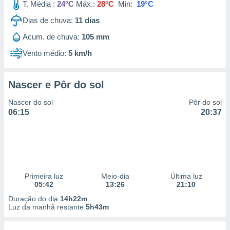
T. Média :
24°C
Máx.:
28°C
Min:
19°C
Dias de chuva:
11
dias
Acum. de chuva:
105 mm
Vento médio:
5 km/h
Nascer e Pôr do sol
Nascer do sol
Pôr do sol
06:15
20:37
Primeira luz
Meio-dia
Última luz
05:42
13:26
21:10
Duração do dia
14h22m
Luz da manhã restante
5h43m