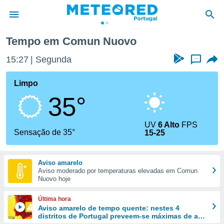
Tempo em Comun Nuovo
de
15:27
Segunda
...
 da
empo.pt) foi
Limpo
or
35°
is para
e as
 fornecidas
UV
6 Alto
FPS
 qualidade.
Sensação de 35°
15-25
r a este
s das
opções:
Aviso amarelo
Aviso moderado por temperaturas elevadas em Comun
ookies e
Nuovo hoje
 forma
Última hora
e digital
Aviso amarelo de tempo quente: nestes 4
distritos de Portugal preveem-se máximas de até
da,