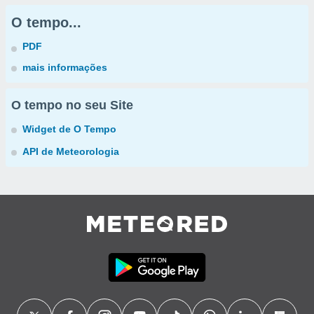
O tempo...
PDF
mais informações
O tempo no seu Site
Widget de O Tempo
API de Meteorologia