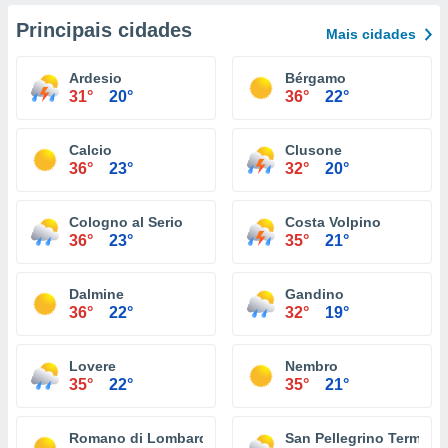
Principais cidades
Mais cidades
Ardesio
Bérgamo
31°
20°
36°
22°
Calcio
Clusone
36°
23°
32°
20°
Cologno al Serio
Costa Volpino
36°
23°
35°
21°
Dalmine
Gandino
36°
22°
32°
19°
Lovere
Nembro
35°
22°
35°
21°
Romano di Lombardia
San Pellegrino Terme