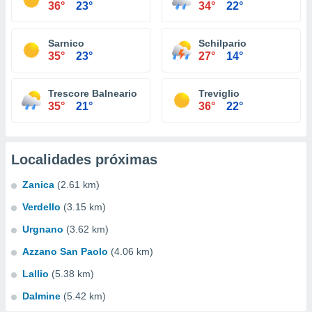
36°
23°
34°
22°
Sarnico
Schilpario
35°
23°
27°
14°
Trescore Balneario
Treviglio
35°
21°
36°
22°
Localidades próximas
Zanica
(2.61 km)
Verdello
(3.15 km)
Urgnano
(3.62 km)
Azzano San Paolo
(4.06 km)
Lallio
(5.38 km)
Dalmine
(5.42 km)