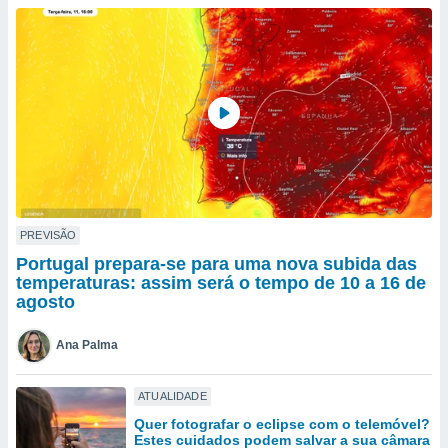
para lhe
licidade e
ados com
esmo. Pode
ais
s na nossa
 Cookies
e
u
nto a
omento,
 botão
de cookies
PREVISÃO
na parte
Portugal prepara-se para uma nova subida das
nossa
temperaturas: assim será o tempo de 10 a 16 de
.
agosto
IVAMENTE,
Ana Palma
as
ATUALIDADE
tes a
Quer fotografar o eclipse com o telemóvel?
Estes cuidados podem salvar a sua câmara