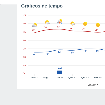
Gráficos de tempo
45
40
37°
36°
36°
35°
35°
35°
35
30
25
25°
25°
24°
24°
23°
23°
20
15
1.2
°C
Dom
9
Seg
10
Ter
11
Qua
12
Qui
13
Sex
14
Máxima