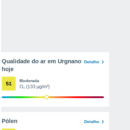
Qualidade do ar em Urgnano
Detalhe
hoje
Moderada
51
O₃ (133 µg/m³)
Pólen
Detalhe