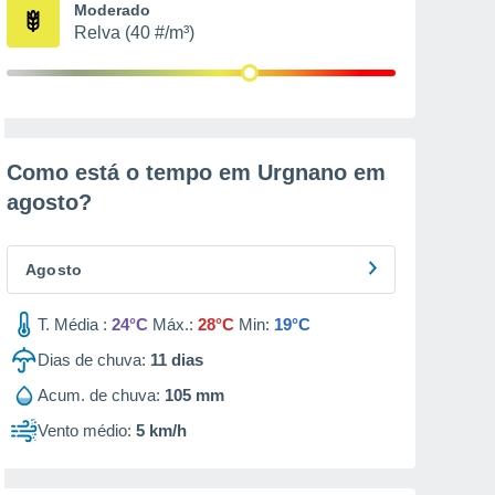
Moderado
Relva (40 #/m³)
Como está o tempo em Urgnano em
agosto
?
Agosto
T. Média :
24°C
Máx.:
28°C
Min:
19°C
Dias de chuva:
11
dias
Acum. de chuva:
105 mm
Vento médio:
5 km/h