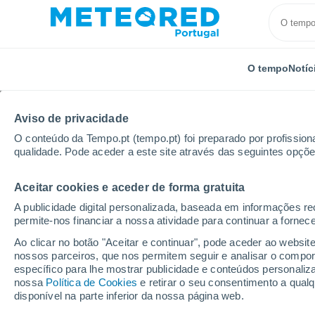
O tempo
Notíc
Aviso de privacidade
O conteúdo da Tempo.pt (tempo.pt) foi preparado por profissiona
qualidade. Pode aceder a este site através das seguintes opçõe
Aceitar cookies e aceder de forma gratuita
Início
Itália
Província de Bérgamo
Urgnano
A publicidade digital personalizada, baseada em informações r
permite-nos financiar a nossa atividade para continuar a fornec
Tempo em Urgnano
Ao clicar no botão "Aceitar e continuar", pode aceder ao websit
nossos parceiros, que nos permitem seguir e analisar o compo
15:27
Domingo
específico para lhe mostrar publicidade e conteúdos persona
nossa
Política de Cookies
e retirar o seu consentimento a qua
disponível na parte inferior da nossa página web.
Nuvens dispersas