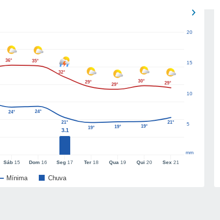
20
36°
35°
15
32°
30°
29°
29°
29°
10
24°
24°
21°
21°
5
19°
19°
19°
3.1
mm
Sáb
15
Dom
16
Seg
17
Ter
18
Qua
19
Qui
20
Sex
21
Mínima
Chuva