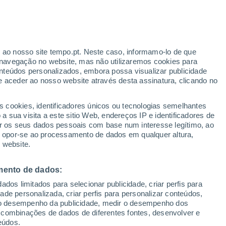
Aviso amarelo
Aviso moderado por temperaturas
elevadas em Urgnano hoje
r ao nosso site tempo.pt. Neste caso, informamo-lo de que
navegação no website, mas não utilizaremos cookies para
nteúdos personalizados, embora possa visualizar publicidade
e aceder ao nosso website através desta assinatura, clicando no
te
s cookies, identificadores únicos ou tecnologias semelhantes
 sua visita a este sitio Web, endereços IP e identificadores de
r os seus dados pessoais com base num interesse legítimo, ao
Radar de Chuva
Satélites
Modelos
ou opor-se ao processamento de dados em qualquer altura,
 website.
mento de dados:
Quarta
Quinta
Sexta
Sábado
dos limitados para selecionar publicidade, criar perfis para
12 Ago.
13 Ago.
14 Ago.
15 Ago.
idade personalizada, criar perfis para personalizar conteúdos,
ir o desempenho da publicidade, medir o desempenho dos
 combinações de dados de diferentes fontes, desenvolver e
eúdos.