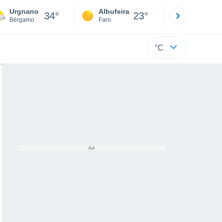
Urgnano
Albufeira
Lisboa
34°
23°
Bérgamo
Faro
Lisboa
°C