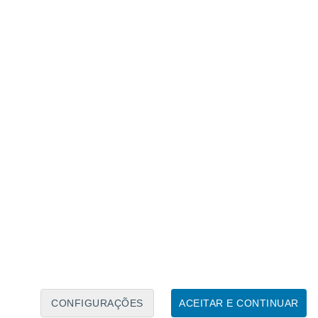
Calendário Lunar
Seg
Ter
Qua
Qui
Sex
Sáb
Domo
9
10
11
12
13
14
15
16
17
18
19
20
21
22
CONFIGURAÇÕES
ACEITAR E CONTINUAR