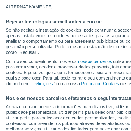
34°
ALTERNATIVAMENTE,
Rejeitar tecnologias semelhantes a cookie
UV
6 Alto
Se não aceitar a instalação de cookies, pode continuar a acede
Sensação de 34°
FPS
15-25
apenas instalaremos os cookies necessários para assegurar a 
analisar o comportamento ou para apresentar publicidade ou co
geral não personalizada. Pode recusar a instalação de cookies 
botão "Recusar".
Astronomia
Incrível: descoberto um planeta potencialmen
Com o seu consentimento, nós e os
nossos parceiros
utilizamo
habitável a apenas 25 anos-luz da Terra
para armazenar, aceder e processar dados pessoais, tais como a
cookies. É possível que alguns fornecedores possam processa
O Tempo 1 - 7 Dias
Atualidade
Mapas de nuvens
qual se pode opor. Para tal, pode retirar o seu consentimento 
clicando em “
Definições
” ou na nossa
Política de Cookies
neste
Nós e os nossos parceiros efetuamos o seguinte trata
Amanhã
Terça
Hoje
Armazenar e/ou aceder a informações num dispositivo, utilizar da
10 Ago.
11 Ago.
9 Ago.
publicidade personalizada, utilizar perfis para selecionar public
utilizar perfis para selecionar conteúdos personalizados, med
conteúdos, compreender os públicos através de estatísticas ou
melhorar serviços, utilizar dados limitados para selecionar cont
50%