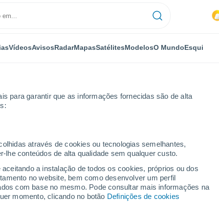
ias
Vídeos
Avisos
Radar
Mapas
Satélites
Modelos
O Mundo
Esqui
is para garantir que as informações fornecidas são de alta
s:
ecolhidas através de cookies ou tecnologias semelhantes,
er-lhe conteúdos de alta qualidade sem qualquer custo.
e aceitando a instalação de todos os cookies, próprios ou dos
rtamento no website, bem como desenvolver um perfil
...
lizados com base no mesmo. Pode consultar mais informações na
lquer momento, clicando no botão
Definições de cookies
Por horas
Céu nublado nas próximas horas