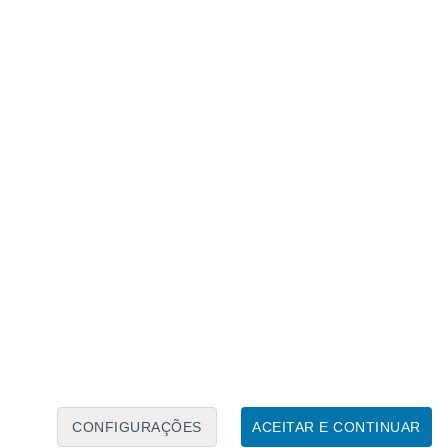
Calendário Lunar
Seg
Ter
Qua
Qui
Sex
Sáb
Domo
7
8
9
10
11
12
13
14
15
16
17
18
19
20
CONFIGURAÇÕES
ACEITAR E CONTINUAR