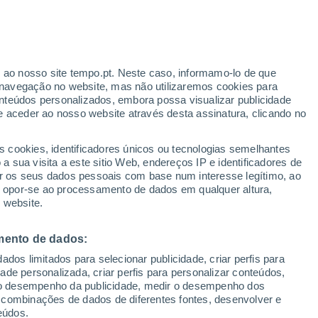
Aviso laranja
Aviso elevado por temperaturas
elevadas em Schilpario hoje
r ao nosso site tempo.pt. Neste caso, informamo-lo de que
navegação no website, mas não utilizaremos cookies para
nteúdos personalizados, embora possa visualizar publicidade
e aceder ao nosso website através desta assinatura, clicando no
 até
s cookies, identificadores únicos ou tecnologias semelhantes
 sua visita a este sitio Web, endereços IP e identificadores de
r os seus dados pessoais com base num interesse legítimo, ao
pas de chuva
Satélites
Modelos
ou opor-se ao processamento de dados em qualquer altura,
 website.
mento de dados:
egunda
Terça
Quarta
Quinta
dos limitados para selecionar publicidade, criar perfis para
10 Ago.
11 Ago.
12 Ago.
13 Ago.
idade personalizada, criar perfis para personalizar conteúdos,
ir o desempenho da publicidade, medir o desempenho dos
 combinações de dados de diferentes fontes, desenvolver e
eúdos.
90%
90%
90%
80%