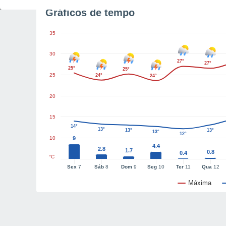
Gráficos de tempo
35
30
27°
27°
25°
25°
25
24°
24°
20
15
14°
13°
13°
13°
13°
12°
10
9
4.4
2.8
1.7
0.8
0.4
°C
Sex
7
Sáb
8
Dom
9
Seg
10
Ter
11
Qua
12
Máxima