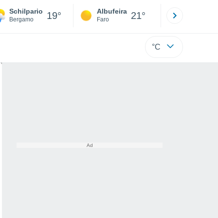
Schilpario
Albufeira
Lisboa
19°
21°
Bergamo
Faro
Lisboa
°C