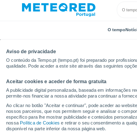
O tempo
Notíc
Aviso de privacidade
O conteúdo da Tempo.pt (tempo.pt) foi preparado por profissiona
qualidade. Pode aceder a este site através das seguintes opçõe
Aceitar cookies e aceder de forma gratuita
Início
Itália
Província de Bérgamo
Schilpario
A publicidade digital personalizada, baseada em informações r
permite-nos financiar a nossa atividade para continuar a fornec
Tempo em Schilpario
Ao clicar no botão "Aceitar e continuar", pode aceder ao websit
nossos parceiros, que nos permitem seguir e analisar o compo
09:22
Sexta
específico para lhe mostrar publicidade e conteúdos persona
nossa
Política de Cookies
e retirar o seu consentimento a qua
disponível na parte inferior da nossa página web.
Chuva fraca