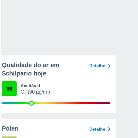
Qualidade do ar em
Detalhe
Schilpario hoje
Aceitável
36
O₃ (90 µg/m³)
Pólen
Detalhe