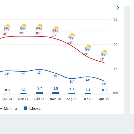
75
28°
28°
28°
27°
24°
50
20°
18°
25
15°
14°
14°
13°
12°
11°
10°
2.7
2.5
1.7
1.1
1.1
0.9
0.9
mm
Qui
13
Sex
14
Sáb
15
Dom
16
Seg
17
Ter
18
Qua
19
Mínima
Chuva