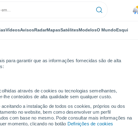
ias
Vídeos
Avisos
Radar
Mapas
Satélites
Modelos
O Mundo
Esqui
is para garantir que as informações fornecidas são de alta
s:
ecolhidas através de cookies ou tecnologias semelhantes,
er-lhe conteúdos de alta qualidade sem qualquer custo.
e aceitando a instalação de todos os cookies, próprios ou dos
rtamento no website, bem como desenvolver um perfil
...
lizados com base no mesmo. Pode consultar mais informações na
lquer momento, clicando no botão
Definições de cookies
Por horas
Chuva fraca nas próximas horas