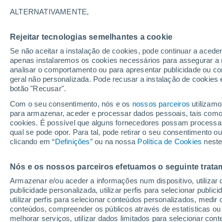
18°
ALTERNATIVAMENTE,
Rejeitar tecnologias semelhantes a cookie
40%
Se não aceitar a instalação de cookies, pode continuar a acede
Sensação de 18°
0.3 mm
apenas instalaremos os cookies necessários para assegurar a 
analisar o comportamento ou para apresentar publicidade ou co
geral não personalizada. Pode recusar a instalação de cookies 
botão "Recusar".
Última hora
Aviso amarelo de tempo quente neste distrito:
Com o seu consentimento, nós e os
nossos parceiros
utilizamo
39 ºC e noites tropicais; saiba até quando
para armazenar, aceder e processar dados pessoais, tais como a
cookies. É possível que alguns fornecedores possam processa
O Tempo 1 - 7 Dias
Radar de Chuva
Atualidade
Ma
qual se pode opor. Para tal, pode retirar o seu consentimento 
clicando em “
Definições
” ou na nossa
Política de Cookies
neste
Nós e os nossos parceiros efetuamos o seguinte trata
Amanhã
Domingo
S
Hoje
Armazenar e/ou aceder a informações num dispositivo, utilizar da
8 Ago.
9 Ago.
7 Ago.
publicidade personalizada, utilizar perfis para selecionar public
utilizar perfis para selecionar conteúdos personalizados, med
conteúdos, compreender os públicos através de estatísticas ou
melhorar serviços, utilizar dados limitados para selecionar cont
90%
90%
90%