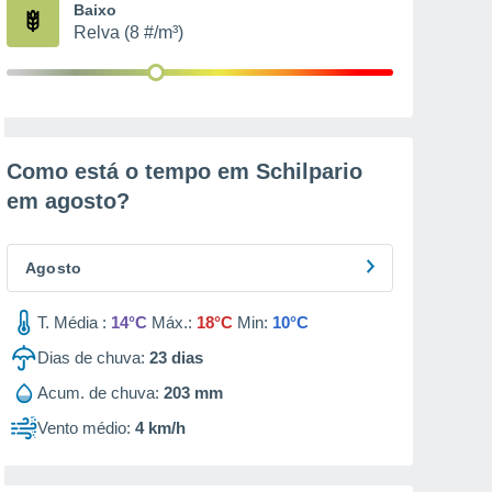
Baixo
Relva (8 #/m³)
Como está o tempo em Schilpario
em
agosto
?
Agosto
T. Média :
14°C
Máx.:
18°C
Min:
10°C
Dias de chuva:
23
dias
Acum. de chuva:
203 mm
Vento médio:
4 km/h