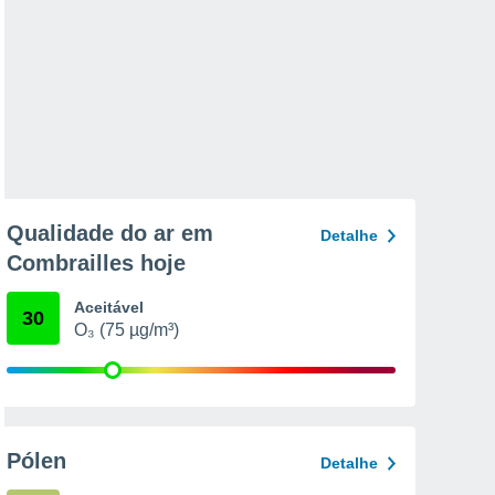
Qualidade do ar em
Detalhe
Combrailles hoje
Aceitável
30
O₃ (75 µg/m³)
Pólen
Detalhe