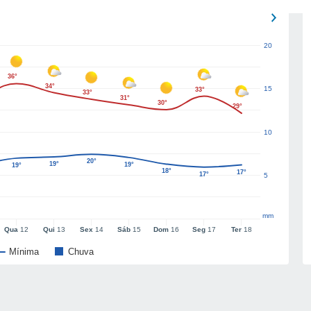
20
36°
34°
15
33°
33°
31°
30°
29°
10
20°
19°
19°
19°
18°
17°
17°
5
mm
Qua
12
Qui
13
Sex
14
Sáb
15
Dom
16
Seg
17
Ter
18
Mínima
Chuva