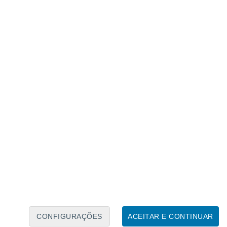
Calendário Lunar
Seg
Ter
Qua
Qui
Sex
Sáb
Domo
6
7
8
9
10
11
12
13
14
15
16
17
18
19
CONFIGURAÇÕES
ACEITAR E CONTINUAR