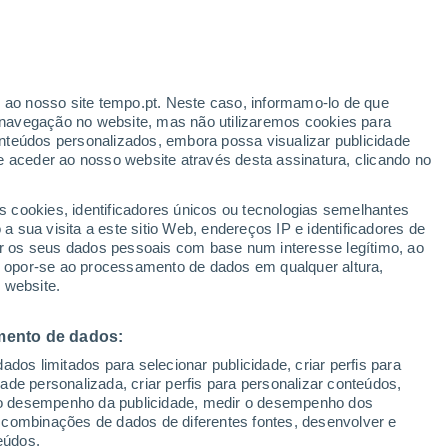
ante
r ao nosso site tempo.pt. Neste caso, informamo-lo de que
:
46%
navegação no website, mas não utilizaremos cookies para
nteúdos personalizados, embora possa visualizar publicidade
e aceder ao nosso website através desta assinatura, clicando no
s cookies, identificadores únicos ou tecnologias semelhantes
gal
 sua visita a este sitio Web, endereços IP e identificadores de
r os seus dados pessoais com base num interesse legítimo, ao
ura
Radar de Chuva
Satélites
Modelos
ou opor-se ao processamento de dados em qualquer altura,
 website.
mento de dados:
omingo
Segunda
Terça
Quarta
dos limitados para selecionar publicidade, criar perfis para
9 Ago.
10 Ago.
11 Ago.
12 Ago.
idade personalizada, criar perfis para personalizar conteúdos,
ir o desempenho da publicidade, medir o desempenho dos
 combinações de dados de diferentes fontes, desenvolver e
eúdos.
90%
70%