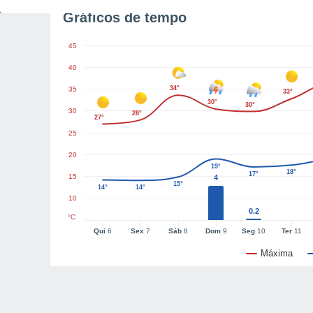
Gráficos de tempo
45
40
34°
35
33°
30°
30°
30
28°
27°
25
20
19°
18°
17°
15
4
15°
14°
14°
10
0.2
°C
Qui
6
Sex
7
Sáb
8
Dom
9
Seg
10
Ter
11
Máxima