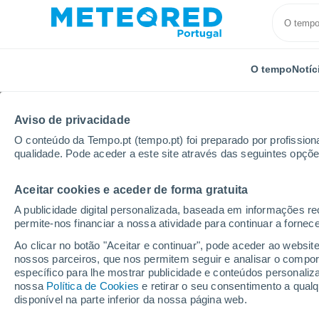
O tempo
Notíc
Aviso de privacidade
O conteúdo da Tempo.pt (tempo.pt) foi preparado por profissiona
qualidade. Pode aceder a este site através das seguintes opçõe
Aceitar cookies e aceder de forma gratuita
Início
França
Auvérnia-Ródano-Alpes
Puy-de-
A publicidade digital personalizada, baseada em informações r
permite-nos financiar a nossa atividade para continuar a fornec
Tempo em Combrailles
Ao clicar no botão "Aceitar e continuar", pode aceder ao websit
nossos parceiros, que nos permitem seguir e analisar o compo
05:06
Quinta
específico para lhe mostrar publicidade e conteúdos persona
nossa
Política de Cookies
e retirar o seu consentimento a qua
disponível na parte inferior da nossa página web.
Céu limpo