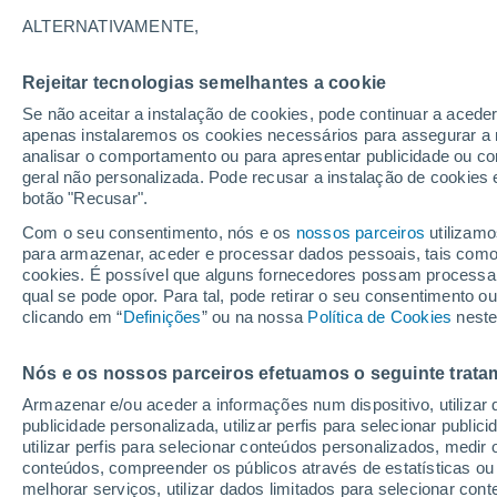
16°
ALTERNATIVAMENTE,
Rejeitar tecnologias semelhantes a cookie
Lua mingu
Se não aceitar a instalação de cookies, pode continuar a acede
Iluminada
Sensação de 16°
apenas instalaremos os cookies necessários para assegurar a 
analisar o comportamento ou para apresentar publicidade ou co
geral não personalizada. Pode recusar a instalação de cookies 
botão "Recusar".
Última hora
Subida das temperaturas, poeiras do Saara e
Com o seu consentimento, nós e os
nossos parceiros
utilizamo
chuva: datas e zonas mais afetadas em Portu
para armazenar, aceder e processar dados pessoais, tais como a
cookies. É possível que alguns fornecedores possam processa
O Tempo 1 - 7 Dias
Atualidade
Mapas de temperat
qual se pode opor. Para tal, pode retirar o seu consentimento 
clicando em “
Definições
” ou na nossa
Política de Cookies
neste
Nós e os nossos parceiros efetuamos o seguinte trata
Amanhã
Sábado
D
Hoje
Armazenar e/ou aceder a informações num dispositivo, utilizar da
7 Ago.
8 Ago.
6 Ago.
publicidade personalizada, utilizar perfis para selecionar public
utilizar perfis para selecionar conteúdos personalizados, med
conteúdos, compreender os públicos através de estatísticas ou
melhorar serviços, utilizar dados limitados para selecionar cont