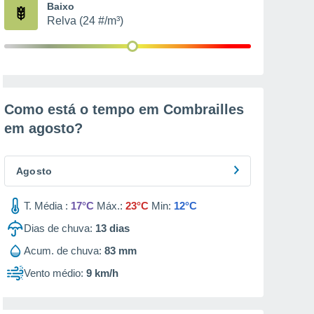
Baixo
Relva (24 #/m³)
Como está o tempo em Combrailles
em
agosto
?
Agosto
T. Média :
17°C
Máx.:
23°C
Min:
12°C
Dias de chuva:
13
dias
Acum. de chuva:
83 mm
Vento médio:
9 km/h