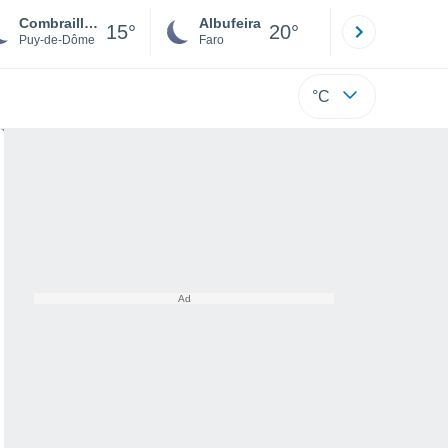
Combrailles
Albufeira
Lisboa
15°
20°
Puy-de-Dôme
Faro
Lisboa
°C