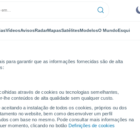
ias
Vídeos
Avisos
Radar
Mapas
Satélites
Modelos
O Mundo
Esqui
is para garantir que as informações fornecidas são de alta
s:
Dôme
Combrailles
ecolhidas através de cookies ou tecnologias semelhantes,
er-lhe conteúdos de alta qualidade sem qualquer custo.
e aceitando a instalação de todos os cookies, próprios ou dos
rtamento no website, bem como desenvolver um perfil
...
lizados com base no mesmo. Pode consultar mais informações na
lquer momento, clicando no botão
Definições de cookies
Por horas
Céu limpo nas próximas horas