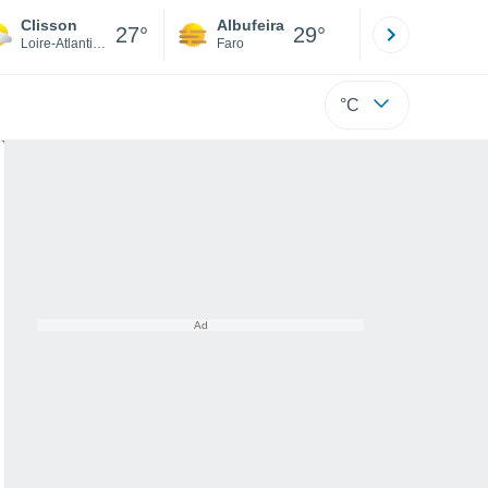
Clisson
Albufeira
Lisboa
27°
29°
Loire-Atlantique
Faro
Lisboa
°C