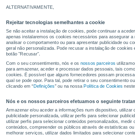
27°
ALTERNATIVAMENTE,
Rejeitar tecnologias semelhantes a cookie
Nordeste
Se não aceitar a instalação de cookies, pode continuar a acede
Sensação de 26°
12
-
25 km
apenas instalaremos os cookies necessários para assegurar a 
analisar o comportamento ou para apresentar publicidade ou co
geral não personalizada. Pode recusar a instalação de cookies 
botão "Recusar".
Última hora
Hoje e amanhã poeiras do Saara “invadem”
Com o seu consentimento, nós e os
nossos parceiros
utilizamo
Portugal: risco de trovoadas no Norte e Centr
para armazenar, aceder e processar dados pessoais, tais como a
aumenta
cookies. É possível que alguns fornecedores possam processa
O Tempo 1 - 7 Dias
Atualidade
Mapas de nuvens
qual se pode opor. Para tal, pode retirar o seu consentimento 
clicando em “
Definições
” ou na nossa
Política de Cookies
neste
Nós e os nossos parceiros efetuamos o seguinte trata
Amanhã
Domingo
S
Hoje
Armazenar e/ou aceder a informações num dispositivo, utilizar da
8 Ago.
9 Ago.
7 Ago.
publicidade personalizada, utilizar perfis para selecionar public
utilizar perfis para selecionar conteúdos personalizados, med
conteúdos, compreender os públicos através de estatísticas ou
melhorar serviços, utilizar dados limitados para selecionar cont
60%