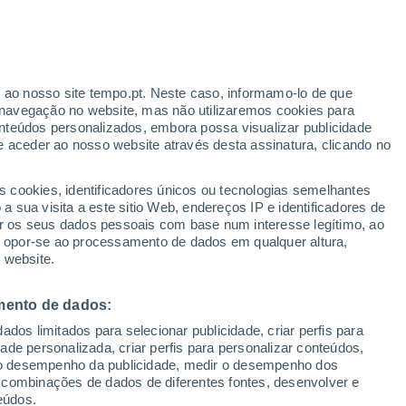
r ao nosso site tempo.pt. Neste caso, informamo-lo de que
/h
navegação no website, mas não utilizaremos cookies para
nteúdos personalizados, embora possa visualizar publicidade
e aceder ao nosso website através desta assinatura, clicando no
s cookies, identificadores únicos ou tecnologias semelhantes
o
 sua visita a este sitio Web, endereços IP e identificadores de
r os seus dados pessoais com base num interesse legítimo, ao
Radar de Chuva
Satélites
Modelos
ou opor-se ao processamento de dados em qualquer altura,
 website.
mento de dados:
egunda
Terça
Quarta
Quinta
dos limitados para selecionar publicidade, criar perfis para
10 Ago.
11 Ago.
12 Ago.
13 Ago.
idade personalizada, criar perfis para personalizar conteúdos,
ir o desempenho da publicidade, medir o desempenho dos
 combinações de dados de diferentes fontes, desenvolver e
eúdos.
40%
30%