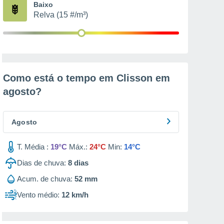
Baixo
Relva (15 #/m³)
Como está o tempo em Clisson em
agosto
?
Agosto
T. Média :
19°C
Máx.:
24°C
Min:
14°C
Dias de chuva:
8
dias
Acum. de chuva:
52 mm
Vento médio:
12 km/h