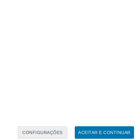
Calendário Lunar
Seg
Ter
Qua
Qui
Sex
Sáb
Domo
7
8
9
10
11
12
13
14
15
16
17
18
19
20
CONFIGURAÇÕES
ACEITAR E CONTINUAR