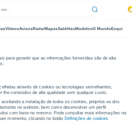
ias
Vídeos
Avisos
Radar
Mapas
Satélites
Modelos
O Mundo
Esqui
is para garantir que as informações fornecidas são de alta
s:
Clisson
ecolhidas através de cookies ou tecnologias semelhantes,
er-lhe conteúdos de alta qualidade sem qualquer custo.
e aceitando a instalação de todos os cookies, próprios ou dos
rtamento no website, bem como desenvolver um perfil
...
lizados com base no mesmo. Pode consultar mais informações na
lquer momento, clicando no botão
Definições de cookies
Por horas
Intervalos nublados nas
próximas horas