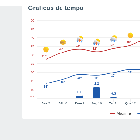
Gráficos de tempo
50
45
40
36°
34°
33°
35
32°
32°
30
28°
25
20
22°
20°
19°
18°
15
16°
2.2
14°
10
0.6
0.3
°C
Sex
7
Sáb
8
Dom
9
Seg
10
Ter
11
Qua
12
Máxima