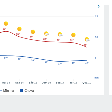
15
39°
35°
10
33°
32°
31°
31°
28°
5
22°
21°
20°
19°
18°
18°
17°
mm
Qui
13
Sex
14
Sáb
15
Dom
16
Seg
17
Ter
18
Qua
19
Mínima
Chuva