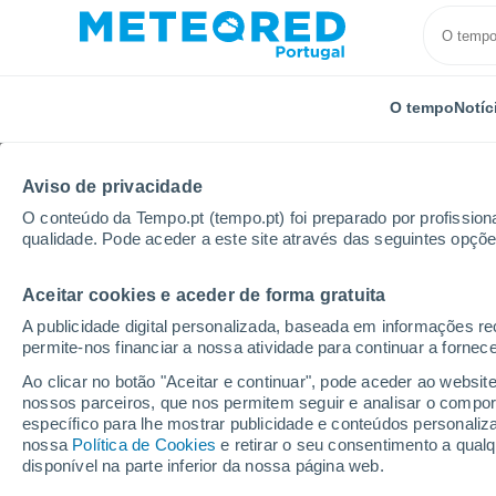
O tempo
Notíc
Aviso de privacidade
O conteúdo da Tempo.pt (tempo.pt) foi preparado por profissiona
qualidade. Pode aceder a este site através das seguintes opçõe
Aceitar cookies e aceder de forma gratuita
Início
França
País do Loire
Loire-Atlântico
A publicidade digital personalizada, baseada em informações r
permite-nos financiar a nossa atividade para continuar a fornec
Tempo em Clisson
Ao clicar no botão "Aceitar e continuar", pode aceder ao websit
nossos parceiros, que nos permitem seguir e analisar o compo
18:49
Sexta
específico para lhe mostrar publicidade e conteúdos persona
nossa
Política de Cookies
e retirar o seu consentimento a qua
disponível na parte inferior da nossa página web.
Nuvens dispersas