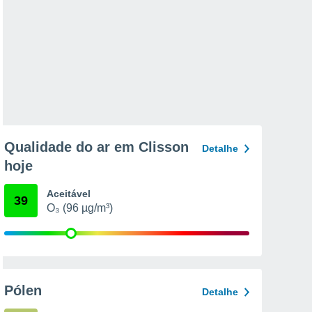
Qualidade do ar em Clisson
Detalhe
hoje
Aceitável
39
O₃ (96 µg/m³)
Pólen
Detalhe