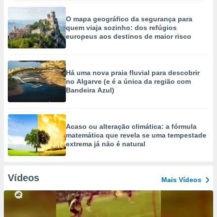
O mapa geográfico da segurança para
quem viaja sozinho: dos refúgios
europeus aos destinos de maior risco
Há uma nova praia fluvial para descobrir
no Algarve (e é a única da região com
Bandeira Azul)
Acaso ou alteração climática: a fórmula
matemática que revela se uma tempestade
extrema já não é natural
Vídeos
Mais Vídeos