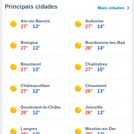
Principais cidades
Mais cidades
Arc-en-Barrois
Auberive
27°
13°
27°
14°
Bologne
Bourbonne-les-Bains
27°
13°
28°
14°
Bourmont
Chalindrey
27°
13°
27°
15°
Châteauvillain
Chaumont
27°
12°
26°
13°
Doulevant-le-Château
Joinville
26°
12°
26°
13°
Langres
Montier-en-Der