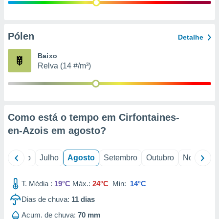
conteúdos.
ção
Pólen
Detalhe
ão através
de
Baixo
,
Relva (14 #/m³)
 e
dos,
publicidade
s, estudos
Como está o tempo em Cirfontaines-
a e
mento de
en-Azois em
agosto
?
ossos 1199
o
Junho
Julho
Agosto
Setembro
Outubro
Novembro
eiros
T. Média :
19°C
Máx.:
24°C
Min:
14°C
Dias de chuva:
11
dias
Acum. de chuva:
70 mm