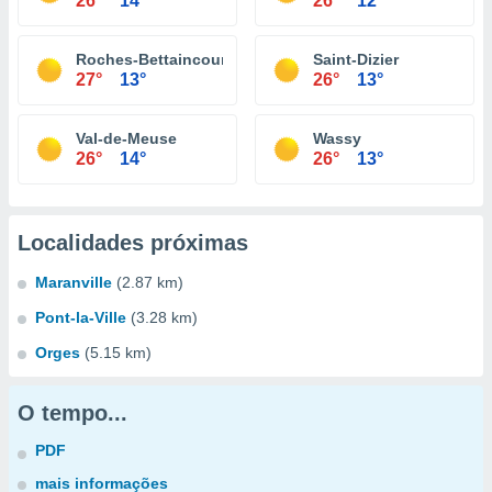
26°
14°
26°
12°
Roches-Bettaincourt
Saint-Dizier
27°
13°
26°
13°
Val-de-Meuse
Wassy
26°
14°
26°
13°
Localidades próximas
Maranville
(2.87 km)
Pont-la-Ville
(3.28 km)
Orges
(5.15 km)
O tempo...
PDF
mais informações