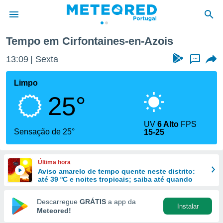
n-Azois
Tempo em Cirfontaines-en-Azois
de
13:09
Sexta
...
 da
empo.pt) foi
Limpo
or
25°
is para
e as
 fornecidas
UV
6 Alto
FPS
 qualidade.
Sensação de 25°
15-25
r a este
s das
opções:
Última hora
Aviso amarelo de tempo quente neste distrito:
ookies e
até 39 ºC e noites tropicais; saiba até quando
 forma
Descarregue
GRÁTIS
a app da
Instalar
e digital
Meteored!
da,