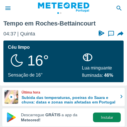
court
Tempo em Roches-Bettaincourt
de
04:37
Quinta
...
 da
empo.pt) foi
Céu limpo
or
16°
is para
e as
 fornecidas
Lua minguante
 qualidade.
Sensação de 16°
Iluminada:
46%
r a este
s das
opções:
Última hora
Subida das temperaturas, poeiras do Saara e
ookies e
chuva: datas e zonas mais afetadas em Portugal
 forma
Descarregue
GRÁTIS
a app da
Instalar
e digital
Meteored!
da,