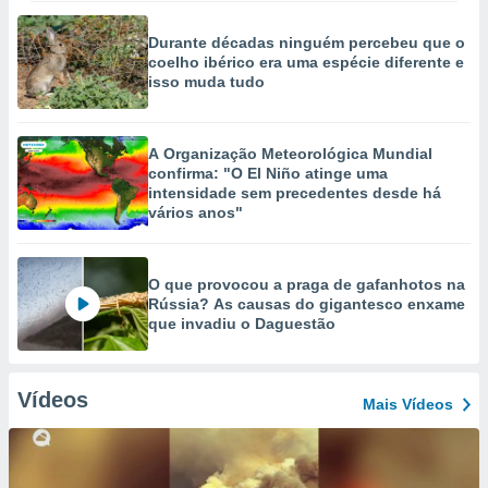
Durante décadas ninguém percebeu que o
coelho ibérico era uma espécie diferente e
isso muda tudo
A Organização Meteorológica Mundial
confirma: "O El Niño atinge uma
intensidade sem precedentes desde há
vários anos"
O que provocou a praga de gafanhotos na
Rússia? As causas do gigantesco enxame
que invadiu o Daguestão
Vídeos
Mais Vídeos