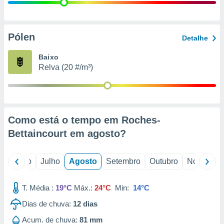
conteúdos.
ção
Pólen
Detalhe
ão através
de
Baixo
,
Relva (20 #/m³)
 e
dos,
publicidade
s, estudos
Como está o tempo em Roches-
a e
mento de
Bettaincourt em
agosto
?
ossos 1199
o
Junho
Julho
Agosto
Setembro
Outubro
Novembro
eiros
T. Média :
19°C
Máx.:
24°C
Min:
14°C
Dias de chuva:
12
dias
Acum. de chuva:
81 mm