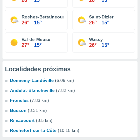
26°
15°
26°
15°
Roches-Bettaincourt
Saint-Dizier
26°
15°
26°
15°
Val-de-Meuse
Wassy
27°
15°
26°
15°
Localidades próximas
Domremy-Landéville
(6.06 km)
Andelot-Blancheville
(7.82 km)
Froncles
(7.83 km)
Busson
(8.31 km)
Rimaucourt
(8.5 km)
Rochefort-sur-la-Côte
(10.15 km)