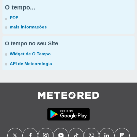
O tempo...
PDF
mais informações
O tempo no seu Site
Widget de O Tempo
API de Meteorologia