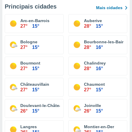
Principais cidades
Mais cidades
Arc-en-Barrois
Auberive
27°
15°
28°
15°
Bologne
Bourbonne-les-Bains
27°
15°
28°
16°
Bourmont
Chalindrey
27°
15°
28°
16°
Châteauvillain
Chaumont
27°
15°
27°
15°
Doulevant-le-Château
Joinville
26°
15°
26°
15°
Langres
Montier-en-Der