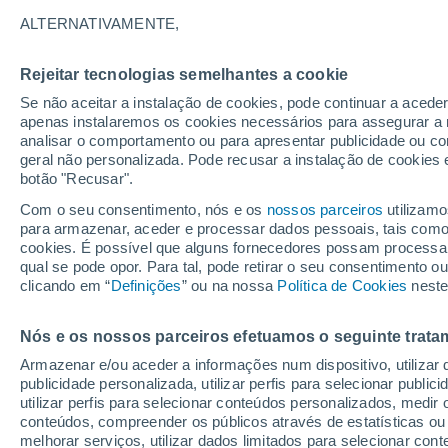
24°
ALTERNATIVAMENTE,
Rejeitar tecnologias semelhantes a cookie
Este
Se não aceitar a instalação de cookies, pode continuar a acede
Sensação de 24°
10
-
18 km
apenas instalaremos os cookies necessários para assegurar a 
analisar o comportamento ou para apresentar publicidade ou co
geral não personalizada. Pode recusar a instalação de cookies 
botão "Recusar".
Última hora
Hoje e amanhã poeiras do Saara “invadem”
Com o seu consentimento, nós e os
nossos parceiros
utilizamo
Portugal: risco de trovoadas no Norte e Centr
para armazenar, aceder e processar dados pessoais, tais como a
aumenta
cookies. É possível que alguns fornecedores possam processa
O Tempo 1 - 7 Dias
Atualidade
Mapas de nuvens
qual se pode opor. Para tal, pode retirar o seu consentimento 
clicando em “
Definições
” ou na nossa
Política de Cookies
neste
Nós e os nossos parceiros efetuamos o seguinte trata
Amanhã
Segunda
Hoje
Armazenar e/ou aceder a informações num dispositivo, utilizar da
9 Ago.
10 Ago.
8 Ago.
publicidade personalizada, utilizar perfis para selecionar public
utilizar perfis para selecionar conteúdos personalizados, med
conteúdos, compreender os públicos através de estatísticas ou
melhorar serviços, utilizar dados limitados para selecionar cont
30%
30%