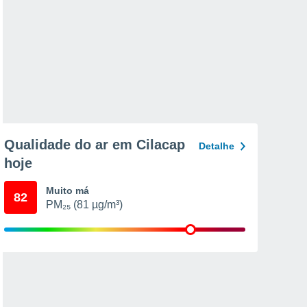
Qualidade do ar em Cilacap
Detalhe
hoje
Muito má
82
PM₂₅ (81 µg/m³)