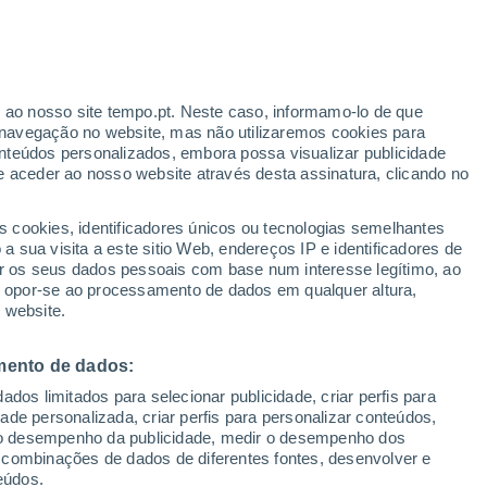
r ao nosso site tempo.pt. Neste caso, informamo-lo de que
/h
navegação no website, mas não utilizaremos cookies para
nteúdos personalizados, embora possa visualizar publicidade
e aceder ao nosso website através desta assinatura, clicando no
s cookies, identificadores únicos ou tecnologias semelhantes
o
 sua visita a este sitio Web, endereços IP e identificadores de
r os seus dados pessoais com base num interesse legítimo, ao
Radar de Chuva
Satélites
Modelos
ou opor-se ao processamento de dados em qualquer altura,
 website.
mento de dados:
Terça
Quarta
Quinta
Sexta
dos limitados para selecionar publicidade, criar perfis para
11 Ago.
12 Ago.
13 Ago.
14 Ago.
idade personalizada, criar perfis para personalizar conteúdos,
ir o desempenho da publicidade, medir o desempenho dos
 combinações de dados de diferentes fontes, desenvolver e
eúdos.