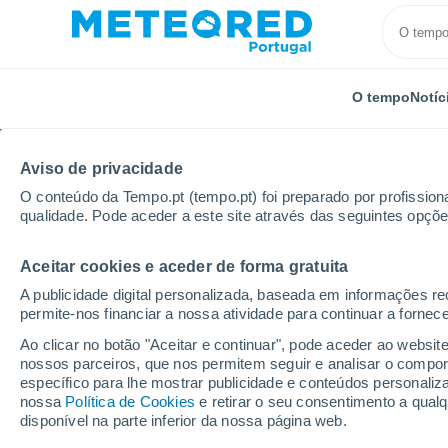
O tempo
Notíc
Aviso de privacidade
O conteúdo da Tempo.pt (tempo.pt) foi preparado por profissiona
qualidade. Pode aceder a este site através das seguintes opçõe
Aceitar cookies e aceder de forma gratuita
Início
Indonésia
Cilacap
A publicidade digital personalizada, baseada em informações r
permite-nos financiar a nossa atividade para continuar a fornec
Tempo em Cilacap
Ao clicar no botão "Aceitar e continuar", pode aceder ao websit
nossos parceiros, que nos permitem seguir e analisar o compo
06:42
Sábado
específico para lhe mostrar publicidade e conteúdos persona
nossa
Política de Cookies
e retirar o seu consentimento a qua
disponível na parte inferior da nossa página web.
Nuvens dispersas