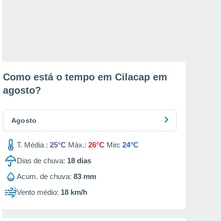
Como está o tempo em Cilacap em
agosto
?
Agosto
T. Média :
25°C
Máx.:
26°C
Min:
24°C
Dias de chuva:
18
dias
Acum. de chuva:
83 mm
Vento médio:
18 km/h