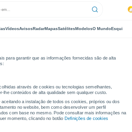
ias
Vídeos
Avisos
Radar
Mapas
Satélites
Modelos
O Mundo
Esqui
is para garantir que as informações fornecidas são de alta
s:
ecolhidas através de cookies ou tecnologias semelhantes,
er-lhe conteúdos de alta qualidade sem qualquer custo.
e aceitando a instalação de todos os cookies, próprios ou dos
rtamento no website, bem como desenvolver um perfil
...
lizados com base no mesmo. Pode consultar mais informações na
lquer momento, clicando no botão
Definições de cookies
Por horas
Intervalos nublados nas
próximas horas