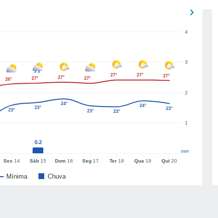
4
3
27°
27°
27°
27°
27°
27°
26°
2
24°
24°
23°
23°
23°
23°
23°
1
0.2
mm
Sex
14
Sáb
15
Dom
16
Seg
17
Ter
18
Qua
19
Qui
20
Mínima
Chuva