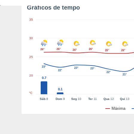
Gráficos de tempo
35
30
26°
26°
26°
26°
26°
26°
25
23°
23°
23°
22°
22°
21°
20
0.7
0.1
°C
Sáb
8
Dom
9
Seg
10
Ter
11
Qua
12
Qui
13
Máxima