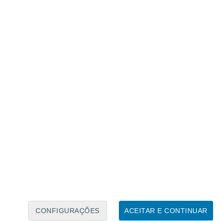
Calendário Lunar
Seg
Ter
Qua
Qui
Sex
Sáb
Domo
8
9
10
11
12
13
14
15
16
17
18
19
20
21
CONFIGURAÇÕES
ACEITAR E CONTINUAR