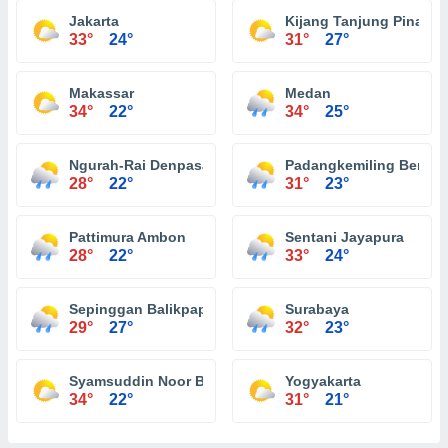
Jakarta
Kijang Tanjung Pinang
33°
24°
31°
27°
Makassar
Medan
34°
22°
34°
25°
Ngurah-Rai Denpasar
Padangkemiling Bengk
28°
22°
31°
23°
Pattimura Ambon
Sentani Jayapura
28°
22°
33°
24°
Sepinggan Balikpapan
Surabaya
29°
27°
32°
23°
Syamsuddin Noor Banjarmasin
Yogyakarta
34°
22°
31°
21°