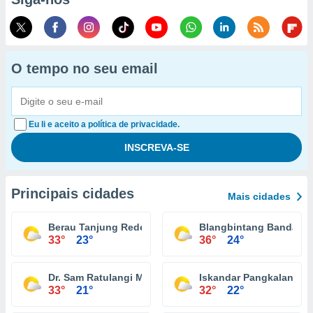
O tempo no seu email
Eu li e aceito a política de privacidade.
Principais cidades
Mais cidades
Berau Tanjung Redeb
Blangbintang Banda A
33°
23°
36°
24°
Dr. Sam Ratulangi Menado
Iskandar Pangkalan Bu
33°
21°
32°
22°