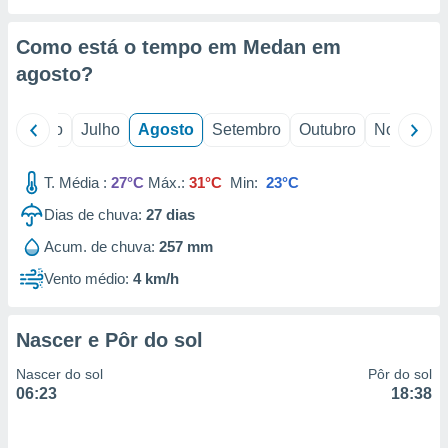
conteúdos.
Como está o tempo em Medan em
ção
agosto
?
ão através
de
,
o
Junho
Julho
Agosto
Setembro
Outubro
Novembro
 e
T. Média :
27°C
Máx.:
31°C
Min:
23°C
dos,
publicidade
Dias de chuva:
27
dias
s, estudos
a e
Acum. de chuva:
257 mm
mento de
Vento médio:
4 km/h
ossos 1199
eiros
Nascer e Pôr do sol
Nascer do sol
Pôr do sol
06:23
18:38