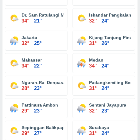
Dr. Sam Ratulangi Menado
Iskandar Pangkalan Bu
34°
21°
32°
24°
Jakarta
Kijang Tanjung Pinang
32°
25°
31°
26°
Makassar
Medan
34°
22°
34°
24°
Ngurah-Rai Denpasar
Padangkemiling Bengk
28°
23°
31°
24°
Pattimura Ambon
Sentani Jayapura
29°
23°
32°
23°
Sepinggan Balikpapan
Surabaya
29°
27°
31°
24°