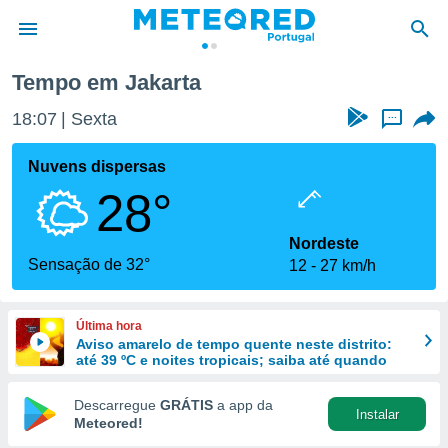
Tempo em Jakarta
de
18:07
Sexta
...
 da
empo.pt) foi
Nuvens dispersas
or
28°
is para
e as
 fornecidas
Nordeste
 qualidade.
Sensação de 32°
12
27 km/h
r a este
s das
opções:
Última hora
Aviso amarelo de tempo quente neste distrito:
ookies e
até 39 ºC e noites tropicais; saiba até quando
 forma
Descarregue
GRÁTIS
a app da
Instalar
e digital
Meteored!
da,