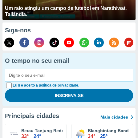
Um raio atingiu um campo de futebol em Narathiwat,
Tailândia.
Siga-nos
O tempo no seu email
Eu li e aceito a política de privacidade.
Principais cidades
Mais cidades
Berau Tanjung Redeb
Blangbintang Banda A
33°
24°
34°
25°