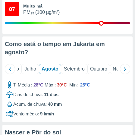
conteúdos.
Muito má
87
PM₂₅ (100 µg/m³)
ção
ão através
de
,
Como está o tempo em Jakarta em
 e
agosto
?
dos,
publicidade
s, estudos
o
Junho
Julho
Agosto
Setembro
Outubro
Novembro
a e
mento de
T. Média :
28°C
Máx.:
30°C
Min:
25°C
ossos 1199
Dias de chuva:
11
dias
eiros
Acum. de chuva:
40 mm
Vento médio:
9 km/h
Nascer e Pôr do sol