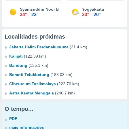
Syamsuddin Noor Banjarmasin
Yogyakarta
34°
23°
33°
20°
Localidades próximas
Jakarta Halim Perdanakusuma
(31.4 km)
Kalijati
(122.39 km)
Bandung
(135.1 km)
Beranti Telukbetung
(188.03 km)
Cibeureum Tasikmalaya
(222.76 km)
Astra Ksetra Menggala
(246.7 km)
O tempo...
PDF
mais informações