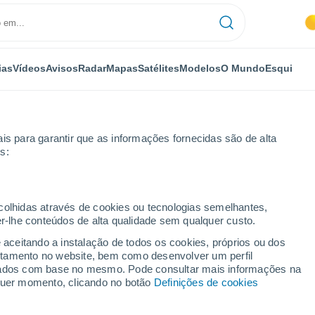
ias
Vídeos
Avisos
Radar
Mapas
Satélites
Modelos
O Mundo
Esqui
is para garantir que as informações fornecidas são de alta
s:
oico-Algarro
ecolhidas através de cookies ou tecnologias semelhantes,
er-lhe conteúdos de alta qualidade sem qualquer custo.
garro
e aceitando a instalação de todos os cookies, próprios ou dos
rtamento no website, bem como desenvolver um perfil
...
lizados com base no mesmo. Pode consultar mais informações na
lquer momento, clicando no botão
Definições de cookies
Por horas
Céu limpo nas próximas horas