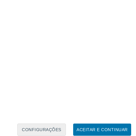
Calendário Lunar
Seg
Ter
Qua
Qui
Sex
Sáb
Domo
6
7
8
9
10
11
12
13
14
15
16
17
18
19
CONFIGURAÇÕES
ACEITAR E CONTINUAR