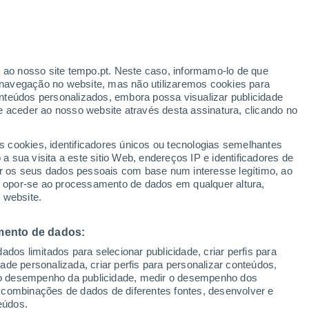
r ao nosso site tempo.pt. Neste caso, informamo-lo de que
/h
navegação no website, mas não utilizaremos cookies para
nteúdos personalizados, embora possa visualizar publicidade
e aceder ao nosso website através desta assinatura, clicando no
 até
s cookies, identificadores únicos ou tecnologias semelhantes
 sua visita a este sitio Web, endereços IP e identificadores de
r os seus dados pessoais com base num interesse legítimo, ao
Radar de Chuva
Satélites
Modelos
ou opor-se ao processamento de dados em qualquer altura,
 website.
mento de dados:
omingo
Segunda
Terça
Quarta
dos limitados para selecionar publicidade, criar perfis para
9 Ago.
10 Ago.
11 Ago.
12 Ago.
idade personalizada, criar perfis para personalizar conteúdos,
ir o desempenho da publicidade, medir o desempenho dos
 combinações de dados de diferentes fontes, desenvolver e
eúdos.
40%