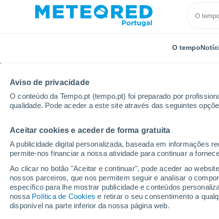
O tempo
Notíc
Aviso de privacidade
O conteúdo da Tempo.pt (tempo.pt) foi preparado por profissiona
qualidade. Pode aceder a este site através das seguintes opçõe
Aceitar cookies e aceder de forma gratuita
Início
Argentina
Província de Buenos Aires
Chos
A publicidade digital personalizada, baseada em informações r
permite-nos financiar a nossa atividade para continuar a fornec
Tempo em Chosoico-Al
Ao clicar no botão "Aceitar e continuar", pode aceder ao websit
nossos parceiros, que nos permitem seguir e analisar o compo
16:25
Quinta
específico para lhe mostrar publicidade e conteúdos persona
nossa
Política de Cookies
e retirar o seu consentimento a qua
disponível na parte inferior da nossa página web.
Nuvens dispersas