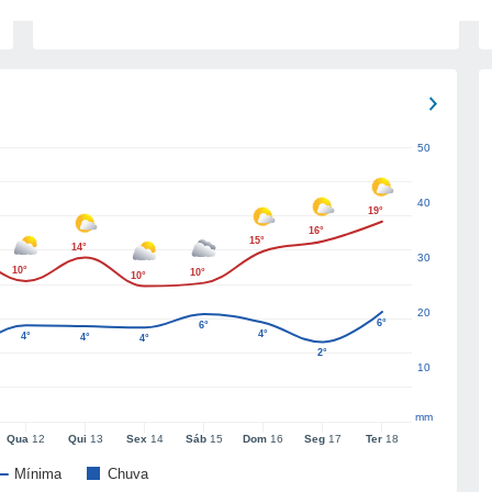
50
40
19°
16°
15°
14°
30
10°
10°
10°
20
6°
6°
4°
4°
4°
4°
2°
10
mm
Qua
12
Qui
13
Sex
14
Sáb
15
Dom
16
Seg
17
Ter
18
Mínima
Chuva