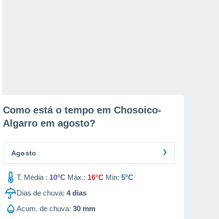
Como está o tempo em Chosoico-
Algarro em
agosto
?
Agosto
T. Média :
10°C
Máx.:
16°C
Min:
5°C
Dias de chuva:
4
dias
Acum. de chuva:
30 mm