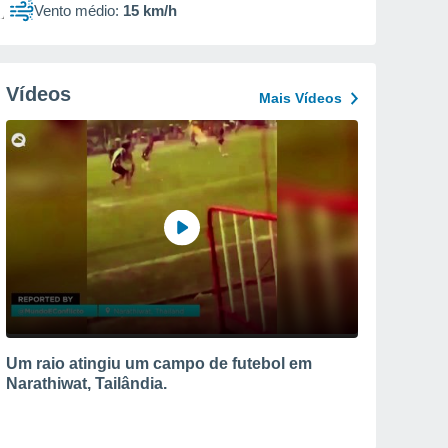
Vento médio:
15 km/h
Vídeos
Mais Vídeos
Um raio atingiu um campo de futebol em
Narathiwat, Tailândia.