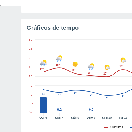
Luz da manhã restante
2h30m
Gráficos de tempo
30
25
20
15°
14°
15
12°
12°
10°
10°
10
5
2°
11
0
2°
1°
1°
0°
-5
0.2
0.2
°C
Qui
6
Sex
7
Sáb
8
Dom
9
Seg
10
Ter
11
Máxima