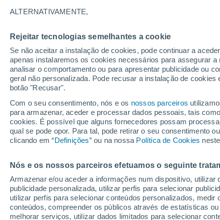
12°
ALTERNATIVAMENTE,
Rejeitar tecnologias semelhantes a cookie
Sudoeste
Se não aceitar a instalação de cookies, pode continuar a acede
Sensação de 12°
21
-
36 km
apenas instalaremos os cookies necessários para assegurar a 
analisar o comportamento ou para apresentar publicidade ou co
geral não personalizada. Pode recusar a instalação de cookies 
botão "Recusar".
Última hora
Aviso amarelo de tempo quente neste distrito:
Com o seu consentimento, nós e os
nossos parceiros
utilizamo
39 ºC e noites tropicais; saiba até quando
para armazenar, aceder e processar dados pessoais, tais como a
cookies. É possível que alguns fornecedores possam processa
O Tempo 1 - 7 Dias
Atualidade
Mapas de nuvens
qual se pode opor. Para tal, pode retirar o seu consentimento 
clicando em “
Definições
” ou na nossa
Política de Cookies
neste
Nós e os nossos parceiros efetuamos o seguinte trata
Amanhã
Sábado
D
Hoje
Armazenar e/ou aceder a informações num dispositivo, utilizar da
7 Ago.
8 Ago.
6 Ago.
publicidade personalizada, utilizar perfis para selecionar public
utilizar perfis para selecionar conteúdos personalizados, med
conteúdos, compreender os públicos através de estatísticas ou
melhorar serviços, utilizar dados limitados para selecionar cont
50%
90%