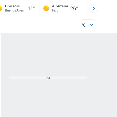
Chosoico-Algarro
Albufeira
Lisboa
11°
26°
Buenos Aires
Faro
Lisboa
°C