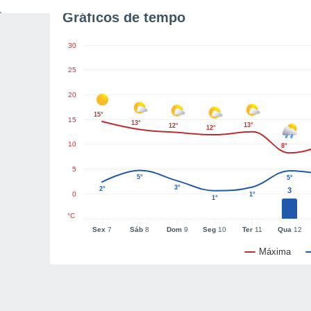
Gráficos de tempo
30
25
20
15°
15
13°
13°
12°
12°
10
8°
5
5°
5°
3°
2°
3
0
1°
1°
°C
Sex
7
Sáb
8
Dom
9
Seg
10
Ter
11
Qua
12
Máxima