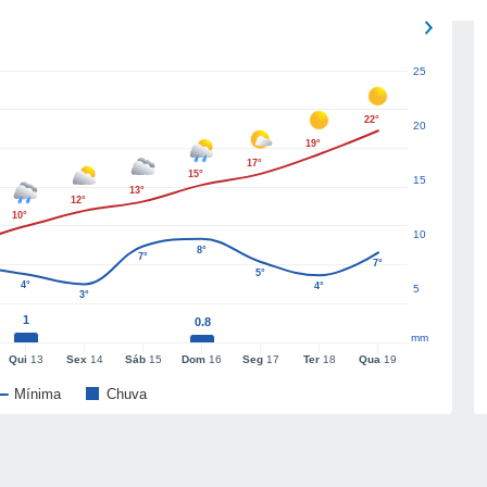
25
22°
20
19°
17°
15°
15
13°
12°
10°
10
8°
7°
7°
5°
4°
4°
5
3°
1
0.8
mm
Qui
13
Sex
14
Sáb
15
Dom
16
Seg
17
Ter
18
Qua
19
Mínima
Chuva