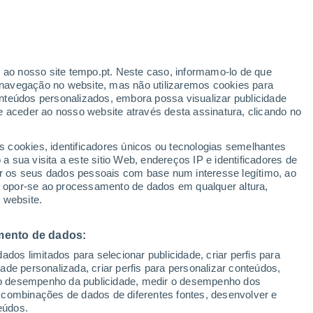
ante
r ao nosso site tempo.pt. Neste caso, informamo-lo de que
:
33%
navegação no website, mas não utilizaremos cookies para
nteúdos personalizados, embora possa visualizar publicidade
e aceder ao nosso website através desta assinatura, clicando no
s cookies, identificadores únicos ou tecnologias semelhantes
o
 sua visita a este sitio Web, endereços IP e identificadores de
r os seus dados pessoais com base num interesse legítimo, ao
Radar de Chuva
Satélites
Modelos
ou opor-se ao processamento de dados em qualquer altura,
 website.
mento de dados:
egunda
Terça
Quarta
Quinta
dos limitados para selecionar publicidade, criar perfis para
10 Ago.
11 Ago.
12 Ago.
13 Ago.
idade personalizada, criar perfis para personalizar conteúdos,
ir o desempenho da publicidade, medir o desempenho dos
 combinações de dados de diferentes fontes, desenvolver e
eúdos.
70%
60%