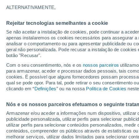
10°
ALTERNATIVAMENTE,
Rejeitar tecnologias semelhantes a cookie
Lua mingu
Se não aceitar a instalação de cookies, pode continuar a acede
Iluminada
Sensação de 8°
apenas instalaremos os cookies necessários para assegurar a 
analisar o comportamento ou para apresentar publicidade ou co
geral não personalizada. Pode recusar a instalação de cookies 
botão "Recusar".
Última hora
Hoje e amanhã poeiras do Saara “invadem”
Com o seu consentimento, nós e os
nossos parceiros
utilizamo
Portugal: risco de trovoadas no Norte e Centr
para armazenar, aceder e processar dados pessoais, tais como a
aumenta
cookies. É possível que alguns fornecedores possam processa
O Tempo 1 - 7 Dias
Atualidade
Mapas de nuvens
qual se pode opor. Para tal, pode retirar o seu consentimento 
clicando em “
Definições
” ou na nossa
Política de Cookies
neste
Nós e os nossos parceiros efetuamos o seguinte trata
Amanhã
Domingo
S
Hoje
Armazenar e/ou aceder a informações num dispositivo, utilizar da
8 Ago.
9 Ago.
7 Ago.
publicidade personalizada, utilizar perfis para selecionar public
utilizar perfis para selecionar conteúdos personalizados, med
conteúdos, compreender os públicos através de estatísticas ou
melhorar serviços, utilizar dados limitados para selecionar cont