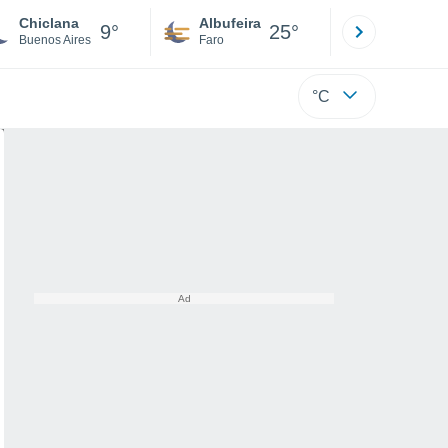
Chiclana
Albufeira
Lisboa
9°
25°
Buenos Aires
Faro
Lisboa
°C