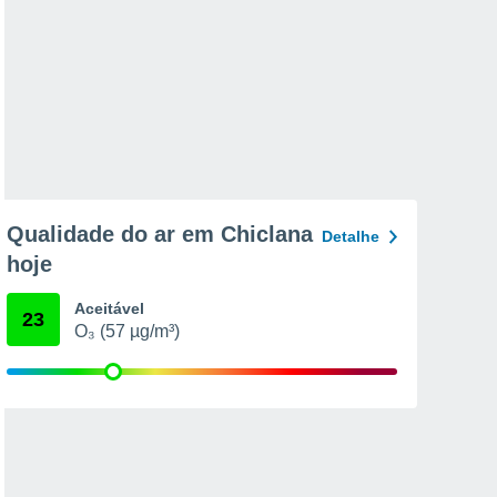
Qualidade do ar em Chiclana
Detalhe
hoje
Aceitável
23
O₃ (57 µg/m³)