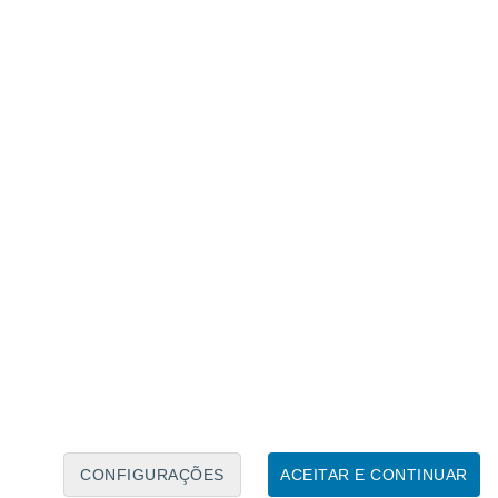
Calendário Lunar
Seg
Ter
Qua
Qui
Sex
Sáb
Domo
7
8
9
10
11
12
13
14
15
16
17
18
19
20
CONFIGURAÇÕES
ACEITAR E CONTINUAR