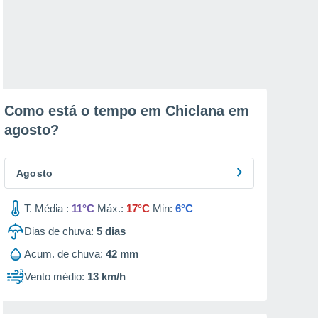
Como está o tempo em Chiclana em
agosto
?
Agosto
T. Média :
11°C
Máx.:
17°C
Min:
6°C
Dias de chuva:
5
dias
Acum. de chuva:
42 mm
Vento médio:
13 km/h