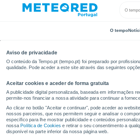
O tempo
Notíc
Aviso de privacidade
O conteúdo da Tempo.pt (tempo.pt) foi preparado por profissiona
qualidade. Pode aceder a este site através das seguintes opçõe
Aceitar cookies e aceder de forma gratuita
Início
Argentina
Província de Buenos Aires
Chic
A publicidade digital personalizada, baseada em informações r
permite-nos financiar a nossa atividade para continuar a fornec
Tempo em Chiclana
Ao clicar no botão "Aceitar e continuar", pode aceder ao websit
nossos parceiros, que nos permitem seguir e analisar o compo
19:18
Sexta
específico para lhe mostrar publicidade e conteúdos persona
nossa
Política de Cookies
e retirar o seu consentimento a qua
disponível na parte inferior da nossa página web.
Céu limpo