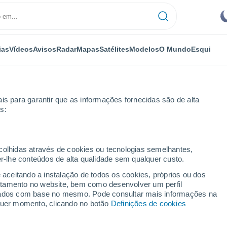
ias
Vídeos
Avisos
Radar
Mapas
Satélites
Modelos
O Mundo
Esqui
is para garantir que as informações fornecidas são de alta
s:
lana
ecolhidas através de cookies ou tecnologias semelhantes,
er-lhe conteúdos de alta qualidade sem qualquer custo.
e aceitando a instalação de todos os cookies, próprios ou dos
rtamento no website, bem como desenvolver um perfil
...
lizados com base no mesmo. Pode consultar mais informações na
lquer momento, clicando no botão
Definições de cookies
Por horas
Intervalos nublados nas
próximas horas