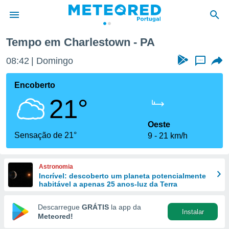
Tempo em Charlestown - PA
de
08:42
Domingo
...
 da
empo.pt) foi
Encoberto
or
21°
is para
e as
 fornecidas
Oeste
 qualidade.
Sensação de 21°
9
21 km/h
r a este
s das
opções:
Astronomia
Incrível: descoberto um planeta potencialmente
ookies e
habitável a apenas 25 anos-luz da Terra
 forma
Descarregue
GRÁTIS
la app da
Instalar
e digital
Meteored!
da,