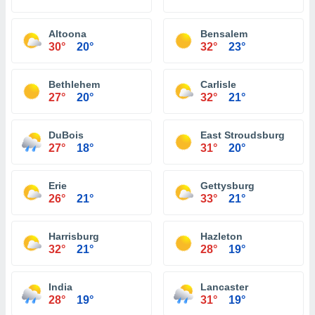
Altoona
Bensalem
30°
20°
32°
23°
Bethlehem
Carlisle
27°
20°
32°
21°
DuBois
East Stroudsburg
27°
18°
31°
20°
Erie
Gettysburg
26°
21°
33°
21°
Harrisburg
Hazleton
32°
21°
28°
19°
India
Lancaster
28°
19°
31°
19°