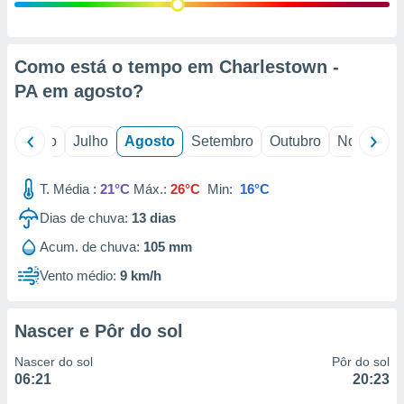
conteúdos.
ção
Como está o tempo em Charlestown -
ão através
PA em
agosto
?
de
,
 e
o
Junho
Julho
Agosto
Setembro
Outubro
Novembro
dos,
publicidade
T. Média :
21°C
Máx.:
26°C
Min:
16°C
s, estudos
Dias de chuva:
13
dias
a e
mento de
Acum. de chuva:
105 mm
Vento médio:
9 km/h
ossos 1199
eiros
Nascer e Pôr do sol
Nascer do sol
Pôr do sol
06:21
20:23