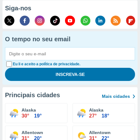
Siga-nos
O tempo no seu email
Eu li e aceito a política de privacidade.
Principais cidades
Mais cidades
Alaska
Alaska
30°
19°
27°
18°
Allentown
Allentown
31°
20°
31°
22°