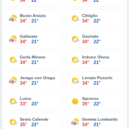
34°
22°
34°
22°
Busto Arsizio
Cittiglio
34°
21°
34°
22°
Gallarate
Gavirate
34°
21°
34°
22°
Gorla Minore
Induno Olona
34°
21°
34°
21°
Jerago con Orago
Lonate Pozzolo
34°
21°
34°
21°
Luino
Saronno
33°
23°
35°
22°
Sesto Calende
Somma Lombardo
35°
22°
34°
21°