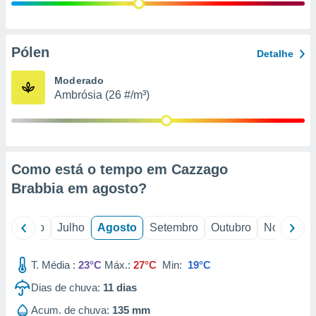
conteúdos.
ção
Pólen
Detalhe
ão através
de
Moderado
,
Ambrósia (26 #/m³)
 e
dos,
publicidade
s, estudos
Como está o tempo em Cazzago
a e
mento de
Brabbia em
agosto
?
ossos 1199
o
Junho
Julho
Agosto
Setembro
Outubro
Novembro
eiros
T. Média :
23°C
Máx.:
27°C
Min:
19°C
Dias de chuva:
11
dias
Acum. de chuva:
135 mm