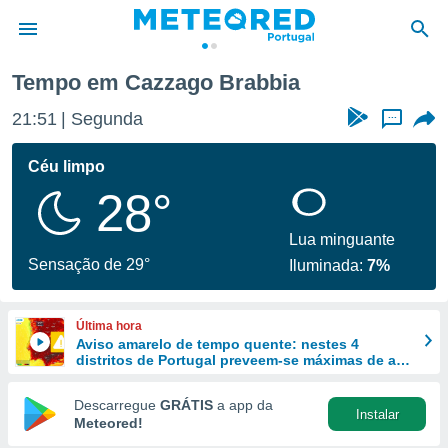
Tempo em Cazzago Brabbia
de
21:51
Segunda
...
 da
empo.pt) foi
Céu limpo
or
28°
is para
e as
 fornecidas
Lua minguante
 qualidade.
Sensação de 29°
Iluminada:
7%
r a este
s das
opções:
Última hora
Aviso amarelo de tempo quente: nestes 4
ookies e
distritos de Portugal preveem-se máximas de até
 forma
40 ºC
Descarregue
GRÁTIS
a app da
Instalar
e digital
Meteored!
da,