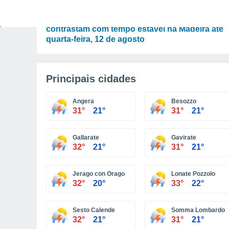
PREVISÃO
Chuva, vento e mar agitado nos Açores
contrastam com tempo estável na Madeira até
quarta-feira, 12 de agosto
Principais cidades
Angera
Besozzo
31°
21°
31°
21°
Gallarate
Gavirate
32°
21°
31°
21°
Jerago con Orago
Lonate Pozzolo
32°
20°
33°
22°
Sesto Calende
Somma Lombardo
32°
21°
31°
21°