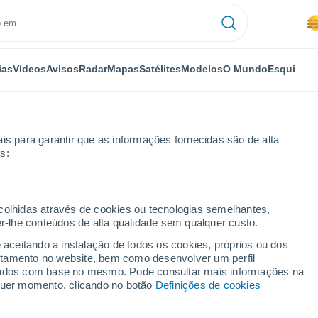
ias
Vídeos
Avisos
Radar
Mapas
Satélites
Modelos
O Mundo
Esqui
is para garantir que as informações fornecidas são de alta
s:
ecolhidas através de cookies ou tecnologias semelhantes,
er-lhe conteúdos de alta qualidade sem qualquer custo.
 Varese
e aceitando a instalação de todos os cookies, próprios ou dos
rtamento no website, bem como desenvolver um perfil
lizados com base no mesmo. Pode consultar mais informações na
lquer momento, clicando no botão
Definições de cookies