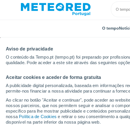
O tempo
Notíc
Aviso de privacidade
O conteúdo da Tempo.pt (tempo.pt) foi preparado por profissiona
qualidade. Pode aceder a este site através das seguintes opçõe
Aceitar cookies e aceder de forma gratuita
Início
Itália
Província de Varese
A publicidade digital personalizada, baseada em informações r
permite-nos financiar a nossa atividade para continuar a fornec
Tempo na Província de
Ao clicar no botão "Aceitar e continuar", pode aceder ao websit
nossos parceiros, que nos permitem seguir e analisar o compo
específico para lhe mostrar publicidade e conteúdos persona
Hoje, 7 agosto
Todo o dia
Símbolo
nossa
Política de Cookies
e retirar o seu consentimento a qua
disponível na parte inferior da nossa página web.