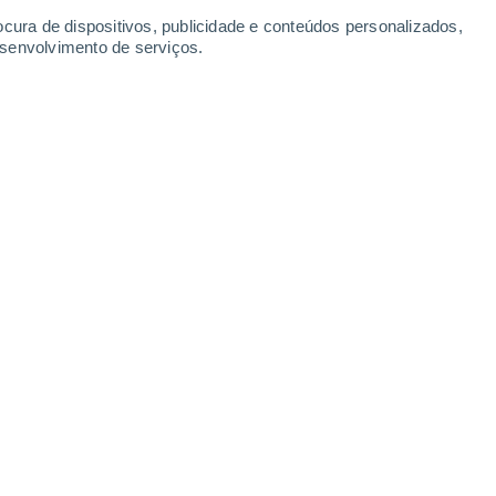
34°
ocura de dispositivos, publicidade e conteúdos personalizados,
23°
33°
esenvolvimento de serviços.
22°
Saronno
Busto Arsizio
Leaflet
|
©
OpenStreetMap
|
ECMWF
by © Meteored