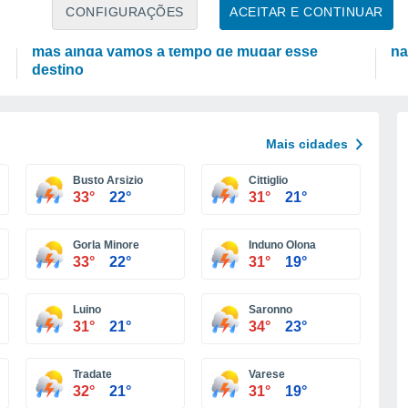
ATUALIDADE
P
CONFIGURAÇÕES
ACEITAR E CONTINUAR
Portugal está a perder costa mais depressa,
De
mas ainda vamos a tempo de mudar esse
nã
destino
Mais cidades
Busto Arsizio
Cittiglio
33°
22°
31°
21°
Gorla Minore
Induno Olona
33°
22°
31°
19°
Luino
Saronno
31°
21°
34°
23°
Tradate
Varese
32°
21°
31°
19°