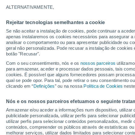
ALTERNATIVAMENTE,
Luino
Rejeitar tecnologias semelhantes a cookie
Se não aceitar a instalação de cookies, pode continuar a acede
apenas instalaremos os cookies necessários para assegurar a 
analisar o comportamento ou para apresentar publicidade ou co
geral não personalizada. Pode recusar a instalação de cookies 
botão "Recusar".
Com o seu consentimento, nós e os
nossos parceiros
utilizamo
31
para armazenar, aceder e processar dados pessoais, tais como a
21
Gavirate
cookies. É possível que alguns fornecedores possam processa
qual se pode opor. Para tal, pode retirar o seu consentimento 
clicando em “
Definições
” ou na nossa
Política de Cookies
neste
Nós e os nossos parceiros efetuamos o seguinte trata
32°
Armazenar e/ou aceder a informações num dispositivo, utilizar da
21°
Sesto
publicidade personalizada, utilizar perfis para selecionar public
Calende
utilizar perfis para selecionar conteúdos personalizados, med
conteúdos, compreender os públicos através de estatísticas ou
melhorar serviços, utilizar dados limitados para selecionar cont