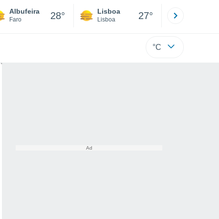
Albufeira
Lisboa
Porto
28°
27°
Faro
Lisboa
Porto
°C