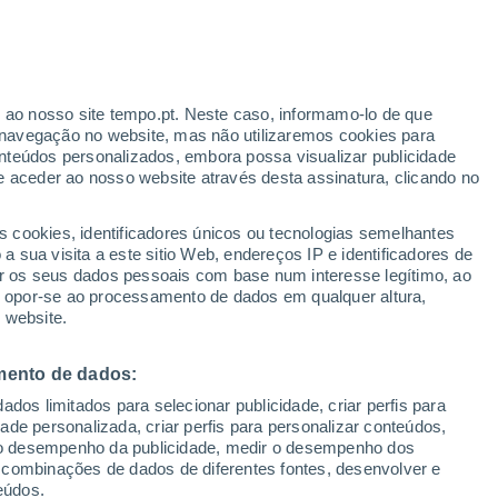
31°
21°
r ao nosso site tempo.pt. Neste caso, informamo-lo de que
navegação no website, mas não utilizaremos cookies para
nteúdos personalizados, embora possa visualizar publicidade
e aceder ao nosso website através desta assinatura, clicando no
s cookies, identificadores únicos ou tecnologias semelhantes
°
 sua visita a este sitio Web, endereços IP e identificadores de
°
31°
r os seus dados pessoais com base num interesse legítimo, ao
19°
ou opor-se ao processamento de dados em qualquer altura,
Varese
 website.
mento de dados:
32°
dos limitados para selecionar publicidade, criar perfis para
21°
idade personalizada, criar perfis para personalizar conteúdos,
Tradate
ir o desempenho da publicidade, medir o desempenho dos
 combinações de dados de diferentes fontes, desenvolver e
eúdos.