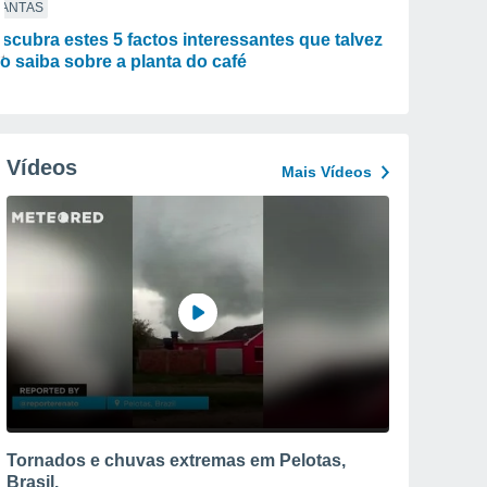
LANTAS
scubra estes 5 factos interessantes que talvez
o saiba sobre a planta do café
Vídeos
Mais Vídeos
Tornados e chuvas extremas em Pelotas,
Brasil.