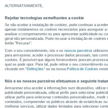
32°
ALTERNATIVAMENTE,
Rejeitar tecnologias semelhantes a cookie
UV
6 Alto
Se não aceitar a instalação de cookies, pode continuar a acede
Sensação de 32°
FPS
15-25
apenas instalaremos os cookies necessários para assegurar a 
analisar o comportamento ou para apresentar publicidade ou co
geral não personalizada. Pode recusar a instalação de cookies 
botão "Recusar".
Astronomia
Incrível: descoberto um planeta potencialmen
Com o seu consentimento, nós e os
nossos parceiros
utilizamo
habitável a apenas 25 anos-luz da Terra
para armazenar, aceder e processar dados pessoais, tais como a
cookies. É possível que alguns fornecedores possam processa
O Tempo 1 - 7 Dias
Atualidade
Mapas de nuvens
qual se pode opor. Para tal, pode retirar o seu consentimento 
clicando em “
Definições
” ou na nossa
Política de Cookies
neste
Nós e os nossos parceiros efetuamos o seguinte trata
Amanhã
Terça
Hoje
Armazenar e/ou aceder a informações num dispositivo, utilizar da
10 Ago.
11 Ago.
9 Ago.
publicidade personalizada, utilizar perfis para selecionar public
utilizar perfis para selecionar conteúdos personalizados, med
conteúdos, compreender os públicos através de estatísticas ou
melhorar serviços, utilizar dados limitados para selecionar cont
30%