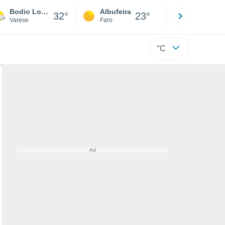
Bodio Lomnago
Albufeira
Lisboa
32°
23°
Varese
Faro
Lisboa
°C