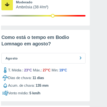
Moderado
Ambrósia (38 #/m³)
Como está o tempo em Bodio
Lomnago em
agosto
?
Agosto
T. Média :
23°C
Máx.:
27°C
Min:
19°C
Dias de chuva:
11
dias
Acum. de chuva:
135 mm
Vento médio:
5 km/h