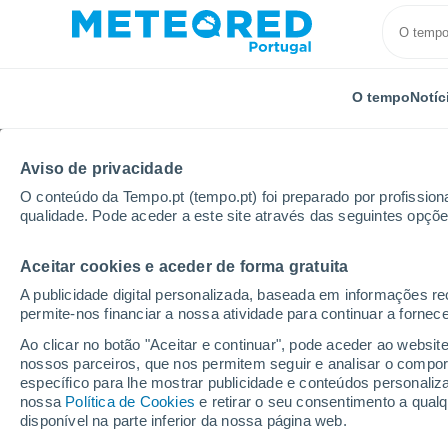
O tempo
Notíc
Aviso de privacidade
O conteúdo da Tempo.pt (tempo.pt) foi preparado por profissiona
qualidade. Pode aceder a este site através das seguintes opçõe
Aceitar cookies e aceder de forma gratuita
Início
Itália
Província de Varese
Bodio Lomnag
A publicidade digital personalizada, baseada em informações r
permite-nos financiar a nossa atividade para continuar a fornec
Tempo em Bodio Lom
Ao clicar no botão "Aceitar e continuar", pode aceder ao websit
nossos parceiros, que nos permitem seguir e analisar o compo
14:33
Domingo
específico para lhe mostrar publicidade e conteúdos persona
nossa
Política de Cookies
e retirar o seu consentimento a qua
disponível na parte inferior da nossa página web.
Nuvens dispersas