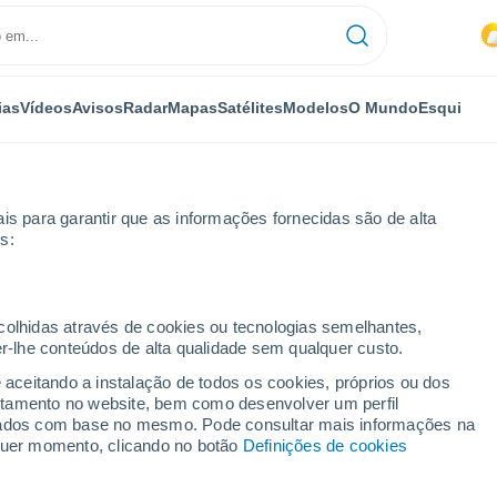
ias
Vídeos
Avisos
Radar
Mapas
Satélites
Modelos
O Mundo
Esqui
is para garantir que as informações fornecidas são de alta
s:
o
ecolhidas através de cookies ou tecnologias semelhantes,
er-lhe conteúdos de alta qualidade sem qualquer custo.
nago
e aceitando a instalação de todos os cookies, próprios ou dos
rtamento no website, bem como desenvolver um perfil
...
lizados com base no mesmo. Pode consultar mais informações na
lquer momento, clicando no botão
Definições de cookies
Por horas
Intervalos nublados nas
próximas horas