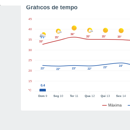
Gráficos de tempo
45
40
36°
35°
35°
35°
35°
35
33°
30
25
24°
23°
23°
23°
22°
22°
20
15
0.4
°C
Dom
9
Seg
10
Ter
11
Qua
12
Qui
13
Sex
14
Máxima