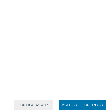
Calendário Lunar
Seg
Ter
Qua
Qui
Sex
Sáb
Domo
9
10
11
12
13
14
15
16
17
18
19
20
21
22
CONFIGURAÇÕES
ACEITAR E CONTINUAR