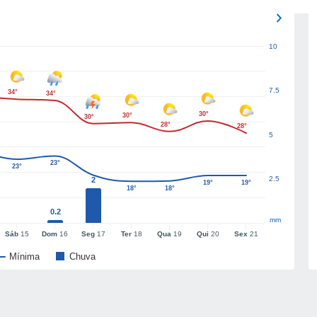
10
7.5
34°
34°
30°
30°
30°
28°
28°
5
23°
23°
2.5
2
19°
19°
18°
18°
0.2
mm
Sáb
15
Dom
16
Seg
17
Ter
18
Qua
19
Qui
20
Sex
21
Mínima
Chuva