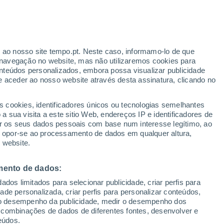
Aviso amarelo
Aviso moderado por temperaturas
elevadas em Bodio Lomnago hoje
r ao nosso site tempo.pt. Neste caso, informamo-lo de que
navegação no website, mas não utilizaremos cookies para
nteúdos personalizados, embora possa visualizar publicidade
e aceder ao nosso website através desta assinatura, clicando no
te
s cookies, identificadores únicos ou tecnologias semelhantes
 sua visita a este sitio Web, endereços IP e identificadores de
r os seus dados pessoais com base num interesse legítimo, ao
Radar de Chuva
Satélites
Modelos
ou opor-se ao processamento de dados em qualquer altura,
 website.
mento de dados:
Quarta
Quinta
Sexta
Sábado
dos limitados para selecionar publicidade, criar perfis para
12 Ago.
13 Ago.
14 Ago.
15 Ago.
idade personalizada, criar perfis para personalizar conteúdos,
ir o desempenho da publicidade, medir o desempenho dos
 combinações de dados de diferentes fontes, desenvolver e
eúdos.