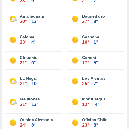
28°
9°
21°
7°
Antofagasta
Baquedano
20°
13°
27°
8°
Calama
Caspana
23°
4°
16°
1°
Chiuchiu
Conchi
21°
0°
17°
5°
La Negra
Los Vientos
21°
10°
25°
7°
Mejillones
Monturaqui
21°
13°
12°
-4°
Oficina Alemania
Oficina Chile
24°
8°
23°
8°