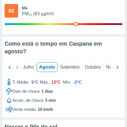
conteúdos.
Má
62
PM₁₀ (83 µg/m³)
ção
ão através
de
,
 e
Como está o tempo em Caspana em
agosto
?
dos,
publicidade
s, estudos
o
Junho
Julho
Agosto
Setembro
Outubro
Novembro
a e
mento de
T. Média :
5°C
Máx.:
13°C
Min:
-2°C
ossos 1199
Dias de chuva:
1
dias
eiros
Acum. de chuva:
3 mm
Vento médio:
10 km/h
Nascer e Pôr do sol