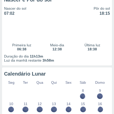
Nascer do sol
Pôr do sol
07:02
18:15
Primeira luz
Meio-dia
Última luz
06:38
12:38
18:38
Duração do dia
11h13m
Luz da manhã restante
3h58m
Calendário Lunar
Seg
Ter
Qua
Qui
Sex
Sáb
Domo
8
9
10
11
12
13
14
15
16