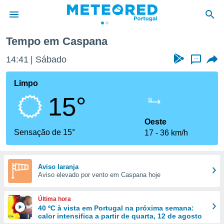
Tempo em Caspana
de
14:41
Sábado
...
 da
empo.pt) foi
Limpo
or
15°
is para
e as
 fornecidas
Oeste
 qualidade.
Sensação de 15°
17
36 km/h
r a este
s das
opções:
Aviso laranja
Aviso elevado por vento em Caspana hoje
ookies e
 forma
Última hora
e digital
40 ºC à vista em Portugal na próxima semana:
calor intensifica a partir de quarta, 12 de agosto
da,