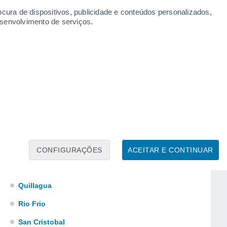
Ojeda
ocura de dispositivos, publicidade e conteúdos personalizados,
esenvolvimento de serviços.
Palestina
Pampa Anita
Paposo
Paradero Barazarte
Paradero el Desierto
Pedro de Valdivia
Placilla de Caracoles
Planta Aconcahua
CONFIGURAÇÕES
ACEITAR E CONTINUAR
Puntillas
Quillagua
Rio Frio
San Cristobal