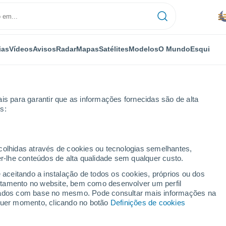
ias
Vídeos
Avisos
Radar
Mapas
Satélites
Modelos
O Mundo
Esqui
is para garantir que as informações fornecidas são de alta
s:
ecolhidas através de cookies ou tecnologias semelhantes,
er-lhe conteúdos de alta qualidade sem qualquer custo.
ugares da Região de
e aceitando a instalação de todos os cookies, próprios ou dos
rtamento no website, bem como desenvolver um perfil
lizados com base no mesmo. Pode consultar mais informações na
lquer momento, clicando no botão
Definições de cookies
gasta