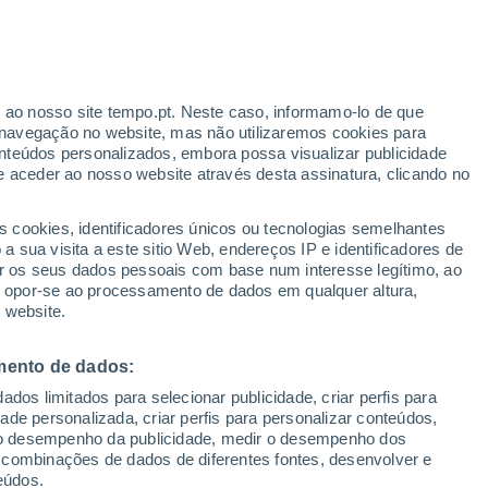
 de Antofagasta
La Rioja
r ao nosso site tempo.pt. Neste caso, informamo-lo de que
navegação no website, mas não utilizaremos cookies para
Los Vientos
nteúdos personalizados, embora possa visualizar publicidade
e aceder ao nosso website através desta assinatura, clicando no
Nuevo Juncal
Oficina Alemania
s cookies, identificadores únicos ou tecnologias semelhantes
 sua visita a este sitio Web, endereços IP e identificadores de
Oficina Anita
r os seus dados pessoais com base num interesse legítimo, ao
ou opor-se ao processamento de dados em qualquer altura,
Oficina Ballena
 website.
Oficina Maria Elena
mento de dados:
Oficina Pedro de Valdivia
dos limitados para selecionar publicidade, criar perfis para
Oficina Perseverancia
idade personalizada, criar perfis para personalizar conteúdos,
ir o desempenho da publicidade, medir o desempenho dos
Oficina Salinitas
 combinações de dados de diferentes fontes, desenvolver e
eúdos.