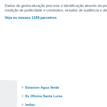
Caspana
Dados de geolocalização precisos e identificação através da pr
medição de publicidade e conteúdos, estudos de audiência e d
Central
Veja os nossos 1199 parceiros
Cerritos Bayos
Cerro Negro
Chiuchiu
Chuquicamata
Cifuncho
Cobija
Conchi
El Cobre
Estacion Agua Verde
Ex Oficina Santa Luisa
Imilac