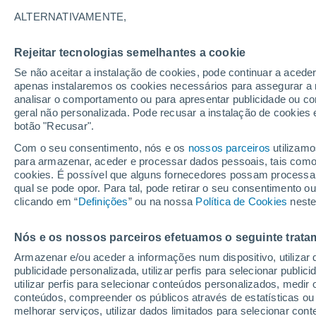
A - Q
R - V
ALTERNATIVAMENTE,
Lugares mais pesquisados na Região
Rejeitar tecnologias semelhantes a cookie
Aguas Blancas
Se não aceitar a instalação de cookies, pode continuar a acede
apenas instalaremos os cookies necessários para assegurar a 
Altamira
analisar o comportamento ou para apresentar publicidade ou co
geral não personalizada. Pode recusar a instalação de cookies 
Amincha
botão "Recusar".
Aquada de la Polvora
Com o seu consentimento, nós e os
nossos parceiros
utilizamo
para armazenar, aceder e processar dados pessoais, tais como a
Aventura
cookies. É possível que alguns fornecedores possam processa
qual se pode opor. Para tal, pode retirar o seu consentimento 
Barriles
clicando em “
Definições
” ou na nossa
Política de Cookies
neste
Blanca Estela
Nós e os nossos parceiros efetuamos o seguinte trata
Britania
Armazenar e/ou aceder a informações num dispositivo, utilizar da
Camar
publicidade personalizada, utilizar perfis para selecionar public
utilizar perfis para selecionar conteúdos personalizados, med
Campamento Esmeralda
conteúdos, compreender os públicos através de estatísticas ou
melhorar serviços, utilizar dados limitados para selecionar cont