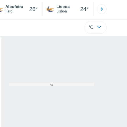
Albufeira
Lisboa
Porto
26°
24°
Faro
Lisboa
Porto
°C