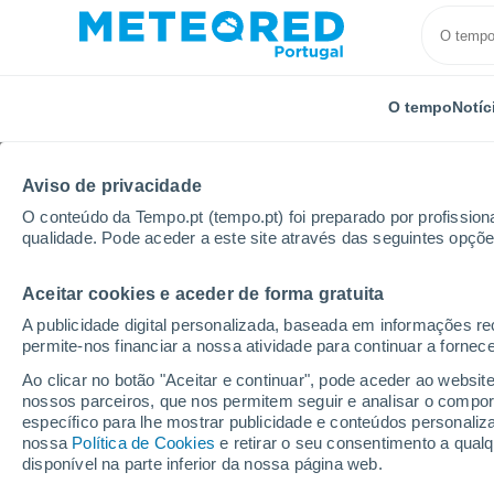
O tempo
Notíc
Aviso de privacidade
O conteúdo da Tempo.pt (tempo.pt) foi preparado por profissiona
qualidade. Pode aceder a este site através das seguintes opçõe
Aceitar cookies e aceder de forma gratuita
Início
Chile
Região de Antofagasta
Localidades
A publicidade digital personalizada, baseada em informações r
permite-nos financiar a nossa atividade para continuar a fornec
O tempo em todos os l
Ao clicar no botão "Aceitar e continuar", pode aceder ao websit
Antofagasta
nossos parceiros, que nos permitem seguir e analisar o compo
específico para lhe mostrar publicidade e conteúdos persona
nossa
Política de Cookies
e retirar o seu consentimento a qua
O tempo em todos os lugares da Região de Antofa
disponível na parte inferior da nossa página web.