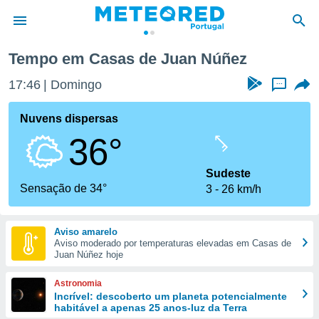
Casas de Juan Núñez
Tempo em Casas de Juan Núñez
de
17:46
Domingo
...
 da
empo.pt) foi
Nuvens dispersas
or
36°
is para
e as
 fornecidas
Sudeste
 qualidade.
Sensação de 34°
3
26 km/h
r a este
s das
opções:
Aviso amarelo
Aviso moderado por temperaturas elevadas em Casas de
ookies e
Juan Núñez hoje
 forma
Astronomia
e digital
Incrível: descoberto um planeta potencialmente
habitável a apenas 25 anos-luz da Terra
da,