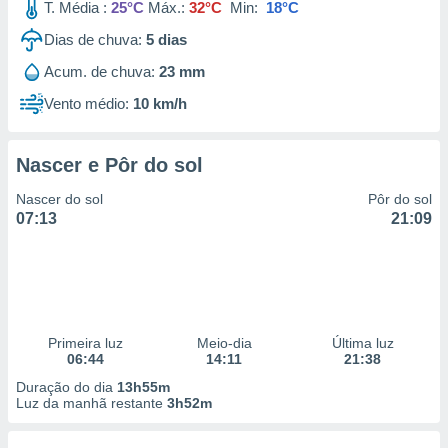
T. Média :
25°C
Máx.:
32°C
Min:
18°C
Dias de chuva:
5
dias
Acum. de chuva:
23 mm
Vento médio:
10 km/h
Nascer e Pôr do sol
Nascer do sol
Pôr do sol
07:13
21:09
Primeira luz
Meio-dia
Última luz
06:44
14:11
21:38
Duração do dia
13h55m
Luz da manhã restante
3h52m