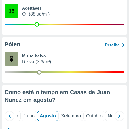
conteúdos.
Aceitável
35
O₃ (88 µg/m³)
ção
ão através
de
,
 e
Pólen
Detalhe
dos,
Muito baixo
publicidade
Relva (3 #/m³)
s, estudos
a e
mento de
ossos 1199
Como está o tempo em Casas de Juan
eiros
Núñez em
agosto
?
o
Junho
Julho
Agosto
Setembro
Outubro
Novembro