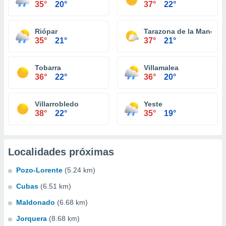
35°
20°
37°
22°
Riópar
Tarazona de la Mancha
35°
21°
37°
21°
Tobarra
Villamalea
36°
22°
36°
20°
Villarrobledo
Yeste
38°
22°
35°
19°
Localidades próximas
Pozo-Lorente
(5.24 km)
Cubas
(6.51 km)
Maldonado
(6.68 km)
Jorquera
(8.68 km)