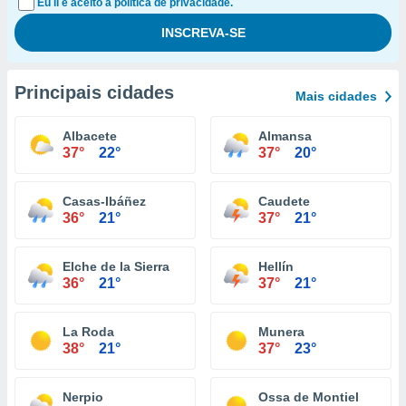
Eu li e aceito a política de privacidade.
Principais cidades
Mais cidades
Albacete
Almansa
37°
22°
37°
20°
Casas-Ibáñez
Caudete
36°
21°
37°
21°
Elche de la Sierra
Hellín
36°
21°
37°
21°
La Roda
Munera
38°
21°
37°
23°
Nerpio
Ossa de Montiel