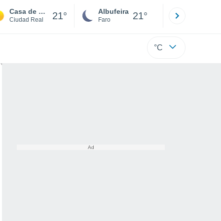
Casa de Cabañeros
Albufeira
Lisboa
21°
21°
Ciudad Real
Faro
Lisboa
°C