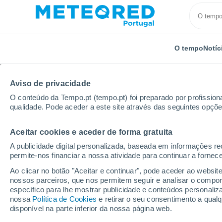
O tempo
Notíc
Aviso de privacidade
O conteúdo da Tempo.pt (tempo.pt) foi preparado por profissiona
qualidade. Pode aceder a este site através das seguintes opçõe
Aceitar cookies e aceder de forma gratuita
Início
Espanha
Castela-Mancha
Província de C
A publicidade digital personalizada, baseada em informações r
permite-nos financiar a nossa atividade para continuar a fornec
Tempo em Casa de Ca
Ao clicar no botão "Aceitar e continuar", pode aceder ao websit
nossos parceiros, que nos permitem seguir e analisar o compo
06:18
Sexta
específico para lhe mostrar publicidade e conteúdos persona
nossa
Política de Cookies
e retirar o seu consentimento a qua
disponível na parte inferior da nossa página web.
Céu limpo