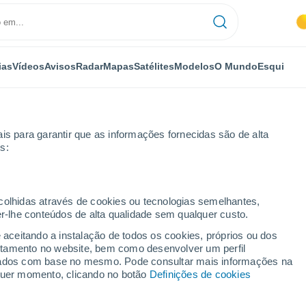
ias
Vídeos
Avisos
Radar
Mapas
Satélites
Modelos
O Mundo
Esqui
is para garantir que as informações fornecidas são de alta
s:
iudad Real
Casa de Cabañeros
ecolhidas através de cookies ou tecnologias semelhantes,
er-lhe conteúdos de alta qualidade sem qualquer custo.
bañeros
e aceitando a instalação de todos os cookies, próprios ou dos
rtamento no website, bem como desenvolver um perfil
...
lizados com base no mesmo. Pode consultar mais informações na
lquer momento, clicando no botão
Definições de cookies
Por horas
Céu limpo nas próximas horas