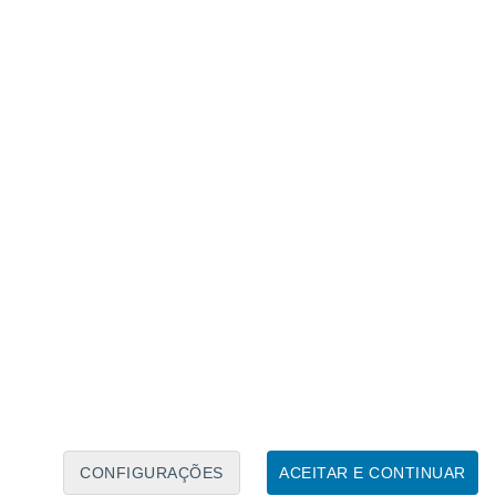
Calendário Lunar
Seg
Ter
Qua
Qui
Sex
Sáb
Domo
7
8
9
10
11
12
13
14
15
16
17
18
19
20
CONFIGURAÇÕES
ACEITAR E CONTINUAR