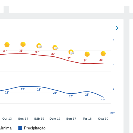
6
38°
38°
38°
37°
35°
34°
34°
4
2
23°
23°
22°
21°
21°
20°
18°
mm
Qui
13
Sex
14
Sáb
15
Dom
16
Seg
17
Ter
18
Qua
19
Mínima
Precipitação