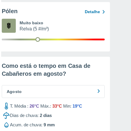
Pólen
Detalhe
Muito baixo
Relva (5 #/m³)
Como está o tempo em Casa de
Cabañeros em
agosto
?
Agosto
T. Média :
26°C
Máx.:
33°C
Min:
19°C
Dias de chuva:
2
dias
Acum. de chuva:
9 mm