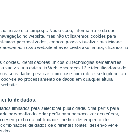
Aviso amarelo
Aviso moderado por temperaturas
elevadas em Casa de Cabañeros
hoje
ante
r ao nosso site tempo.pt. Neste caso, informamo-lo de que
:
35%
navegação no website, mas não utilizaremos cookies para
nteúdos personalizados, embora possa visualizar publicidade
e aceder ao nosso website através desta assinatura, clicando no
 até
s cookies, identificadores únicos ou tecnologias semelhantes
 sua visita a este sitio Web, endereços IP e identificadores de
r os seus dados pessoais com base num interesse legítimo, ao
ura
Radar de Chuva
Satélites
Modelos
ou opor-se ao processamento de dados em qualquer altura,
 website.
mento de dados:
egunda
Terça
Quarta
Quinta
dos limitados para selecionar publicidade, criar perfis para
10 Ago.
11 Ago.
12 Ago.
13 Ago.
idade personalizada, criar perfis para personalizar conteúdos,
ir o desempenho da publicidade, medir o desempenho dos
 combinações de dados de diferentes fontes, desenvolver e
eúdos.