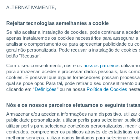
22°
ALTERNATIVAMENTE,
Rejeitar tecnologias semelhantes a cookie
Lua mingu
Se não aceitar a instalação de cookies, pode continuar a acede
Iluminada
Sensação de 22°
apenas instalaremos os cookies necessários para assegurar a 
analisar o comportamento ou para apresentar publicidade ou co
geral não personalizada. Pode recusar a instalação de cookies 
botão "Recusar".
Última hora
Aviso amarelo de tempo quente neste distrito:
Com o seu consentimento, nós e os
nossos parceiros
utilizamo
39 ºC e noites tropicais; saiba até quando
para armazenar, aceder e processar dados pessoais, tais como a
cookies. É possível que alguns fornecedores possam processa
O Tempo 1 - 7 Dias
Atualidade
Mapas de temperat
qual se pode opor. Para tal, pode retirar o seu consentimento 
clicando em “
Definições
” ou na nossa
Política de Cookies
neste
Nós e os nossos parceiros efetuamos o seguinte trata
Amanhã
Domingo
S
Hoje
Armazenar e/ou aceder a informações num dispositivo, utilizar da
8 Ago.
9 Ago.
7 Ago.
publicidade personalizada, utilizar perfis para selecionar public
utilizar perfis para selecionar conteúdos personalizados, med
conteúdos, compreender os públicos através de estatísticas ou
melhorar serviços, utilizar dados limitados para selecionar cont