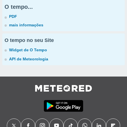
O tempo...
PDF
mais informações
O tempo no seu Site
Widget de O Tempo
API de Meteorologia