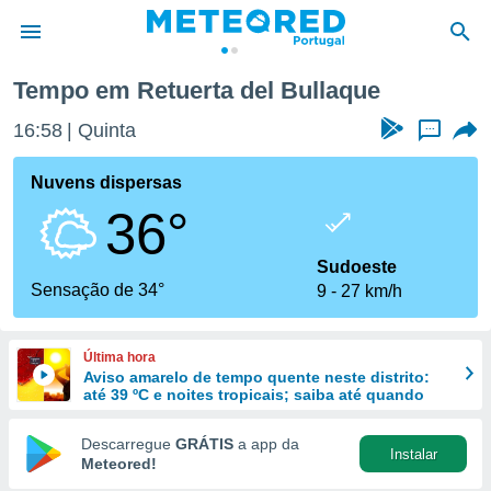
Retuerta del Bullaque
Tempo em Retuerta del Bullaque
de
16:58
Quinta
...
 da
empo.pt) foi
Nuvens dispersas
or
36°
is para
e as
 fornecidas
Sudoeste
 qualidade.
Sensação de 34°
9
27 km/h
r a este
s das
opções:
Última hora
Aviso amarelo de tempo quente neste distrito:
ookies e
até 39 ºC e noites tropicais; saiba até quando
 forma
Descarregue
GRÁTIS
a app da
Instalar
e digital
Meteored!
da,