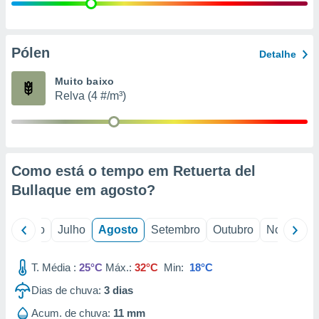
conteúdos.
ção
Pólen
Detalhe
ão através
de
Muito baixo
,
Relva (4 #/m³)
 e
dos,
publicidade
s, estudos
Como está o tempo em Retuerta del
a e
mento de
Bullaque em
agosto
?
ossos 1199
o
Junho
Julho
Agosto
Setembro
Outubro
Novembro
eiros
T. Média :
25°C
Máx.:
32°C
Min:
18°C
Dias de chuva:
3
dias
Acum. de chuva:
11 mm