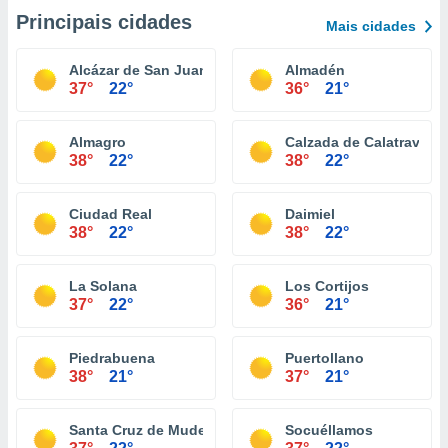
Principais cidades
Mais cidades
Alcázar de San Juan
Almadén
37°
22°
36°
21°
Almagro
Calzada de Calatrava
38°
22°
38°
22°
Ciudad Real
Daimiel
38°
22°
38°
22°
La Solana
Los Cortijos
37°
22°
36°
21°
Piedrabuena
Puertollano
38°
21°
37°
21°
Santa Cruz de Mudela
Socuéllamos