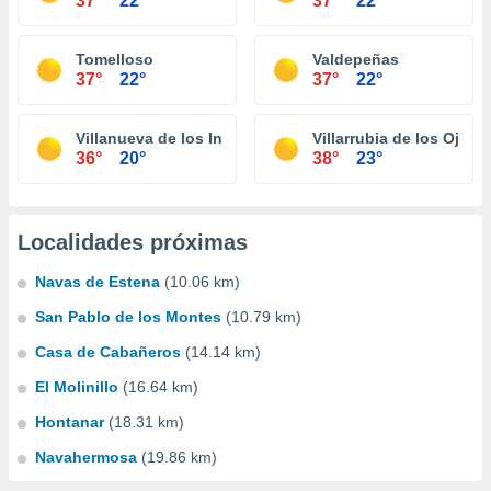
37°
22°
37°
22°
Tomelloso
Valdepeñas
37°
22°
37°
22°
Villanueva de los Infantes
Villarrubia de los Ojos
36°
20°
38°
23°
Localidades próximas
Navas de Estena
(10.06 km)
San Pablo de los Montes
(10.79 km)
Casa de Cabañeros
(14.14 km)
El Molinillo
(16.64 km)
Hontanar
(18.31 km)
Navahermosa
(19.86 km)