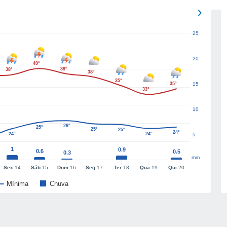
25
20
40°
39°
38°
38°
35°
35°
15
33°
10
26°
25°
25°
25°
24°
24°
24°
5
1
0.9
0.6
0.5
0.3
mm
Sex
14
Sáb
15
Dom
16
Seg
17
Ter
18
Qua
19
Qui
20
Mínima
Chuva