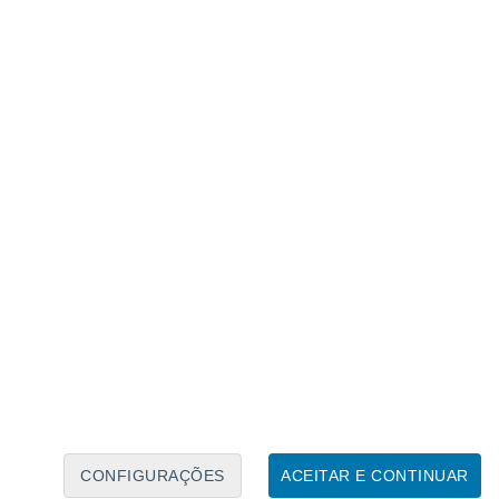
Calendário Lunar
Seg
Ter
Qua
Qui
Sex
Sáb
Domo
8
9
10
11
12
13
14
15
16
17
18
19
20
21
CONFIGURAÇÕES
ACEITAR E CONTINUAR