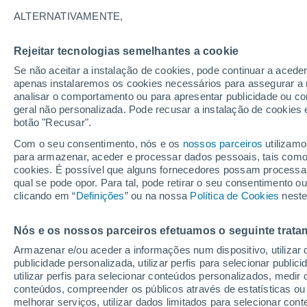
31°
ALTERNATIVAMENTE,
Rejeitar tecnologias semelhantes a cookie
UV
7 Alto
Se não aceitar a instalação de cookies, pode continuar a acede
Sensação de 36°
FPS
15-25
apenas instalaremos os cookies necessários para assegurar a 
analisar o comportamento ou para apresentar publicidade ou co
geral não personalizada. Pode recusar a instalação de cookies 
botão "Recusar".
Última hora
40 ºC à vista em Portugal na próxima semana
Com o seu consentimento, nós e os
nossos parceiros
utilizamo
calor intensifica a partir de quarta, 12 de ago
para armazenar, aceder e processar dados pessoais, tais como a
cookies. É possível que alguns fornecedores possam processa
O Tempo 1 - 7 Dias
Atualidade
Mapas de chuva
R
qual se pode opor. Para tal, pode retirar o seu consentimento 
clicando em “
Definições
” ou na nossa
Política de Cookies
neste
Nós e os nossos parceiros efetuamos o seguinte trata
Domingo
Segunda
Sábado
Armazenar e/ou aceder a informações num dispositivo, utilizar da
16 Ago.
17 Ago.
15 Ago.
publicidade personalizada, utilizar perfis para selecionar public
utilizar perfis para selecionar conteúdos personalizados, med
conteúdos, compreender os públicos através de estatísticas ou
melhorar serviços, utilizar dados limitados para selecionar cont
60%
60%