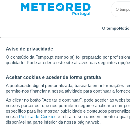
O tempo
Notíc
Aviso de privacidade
O conteúdo da Tempo.pt (tempo.pt) foi preparado por profissiona
qualidade. Pode aceder a este site através das seguintes opçõe
Aceitar cookies e aceder de forma gratuita
Início
Estados Unidos
Carolina do Norte
Caroli
A publicidade digital personalizada, baseada em informações r
permite-nos financiar a nossa atividade para continuar a fornec
Tempo para Carolina Be
Ao clicar no botão "Aceitar e continuar", pode aceder ao websit
nossos parceiros, que nos permitem seguir e analisar o compo
12:09
Sábado
específico para lhe mostrar publicidade e conteúdos persona
nossa
Política de Cookies
e retirar o seu consentimento a qua
disponível na parte inferior da nossa página web.
Limpo