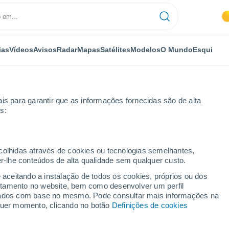
ias
Vídeos
Avisos
Radar
Mapas
Satélites
Modelos
O Mundo
Esqui
is para garantir que as informações fornecidas são de alta
s:
na Beach
Próxima semana
ecolhidas através de cookies ou tecnologias semelhantes,
er-lhe conteúdos de alta qualidade sem qualquer custo.
ach 8 - 14 dias
e aceitando a instalação de todos os cookies, próprios ou dos
rtamento no website, bem como desenvolver um perfil
...
lizados com base no mesmo. Pode consultar mais informações na
lquer momento, clicando no botão
Definições de cookies
Por horas
Calor húmido sufocante nas
próximas horas