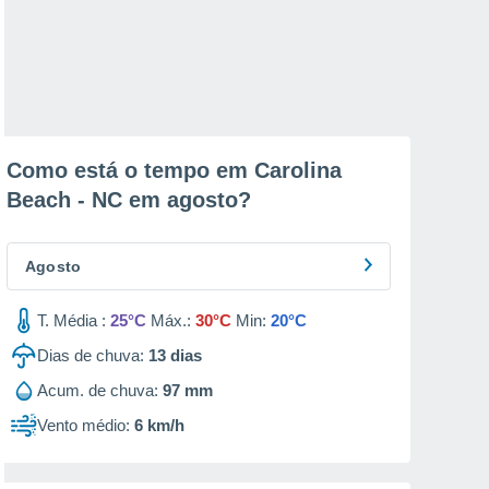
Como está o tempo em Carolina
Beach - NC em
agosto
?
Agosto
T. Média :
25°C
Máx.:
30°C
Min:
20°C
Dias de chuva:
13
dias
Acum. de chuva:
97 mm
Vento médio:
6 km/h