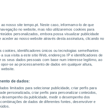
Aviso amarelo
Aviso moderado por agitação
marítima em Carolina Beach hoje
r ao nosso site tempo.pt. Neste caso, informamo-lo de que
navegação no website, mas não utilizaremos cookies para
nteúdos personalizados, embora possa visualizar publicidade
e aceder ao nosso website através desta assinatura, clicando no
:
s cookies, identificadores únicos ou tecnologias semelhantes
sto
 sua visita a este sitio Web, endereços IP e identificadores de
r os seus dados pessoais com base num interesse legítimo, ao
adar de Chuva
Satélites
Modelos
ou opor-se ao processamento de dados em qualquer altura,
 website.
mento de dados:
Terça
Quarta
Quinta
Sexta
dos limitados para selecionar publicidade, criar perfis para
18 Ago.
19 Ago.
20 Ago.
21 Ago.
idade personalizada, criar perfis para personalizar conteúdos,
ir o desempenho da publicidade, medir o desempenho dos
 combinações de dados de diferentes fontes, desenvolver e
eúdos.
70%
60%