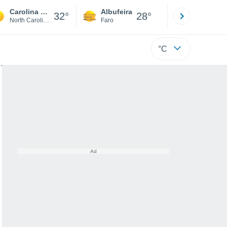
Carolina Beach
Albufeira
Lisboa
32°
28°
North Carolina
Faro
Lisboa
°C