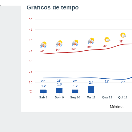
Gráficos de tempo
50
45
40
38°
36°
35°
34°
34°
35
33°
30
25
22°
22°
22°
22°
20
2.4
21°
1.8
1.2
1.2
°C
Sáb
8
Dom
9
Seg
10
Ter
11
Qua
12
Qui
13
Máxima