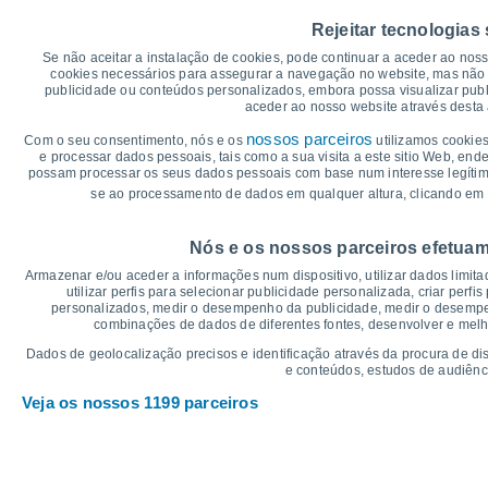
45
Rejeitar tecnologias
40
37°
36°
36°
Se não aceitar a instalação de cookies, pode continuar a aceder ao nos
34°
34°
35
33°
cookies necessários para assegurar a navegação no website, mas não 
publicidade ou conteúdos personalizados, embora possa visualizar publ
30
aceder ao nosso website através desta 
25
23°
23°
22°
22°
22°
21°
nossos parceiros
Com o seu consentimento, nós e os
utilizamos cookies
20
e processar dados pessoais, tais como a sua visita a este sitio Web, end
possam processar os seus dados pessoais com base num interesse legítimo,
15
se ao processamento de dados em qualquer altura, clicando em 
10
°C
Nós e os nossos parceiros efetuam
Sáb
8
Dom
9
Seg
10
Ter
11
Qua
12
Qui
13
S
Armazenar e/ou aceder a informações num dispositivo, utilizar dados limitad
Temperatura Máxima
Te
utilizar perfis para selecionar publicidade personalizada, criar perfi
personalizados, medir o desempenho da publicidade, medir o desempen
combinações de dados de diferentes fontes, desenvolver e melhor
Gráficos de Precipitação – Névoa
Dados de geolocalização precisos e identificação através da procura de di
e conteúdos, estudos de audiênc
Chuva, neve e nebulosi
Veja os nossos 1199 parceiros
5
1020
1018
10