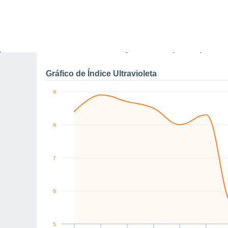
0
W
NW
SW
SW
W
W
km/h
Sáb
8
Dom
9
Seg
10
Ter
11
Qua
12
Qui
13
S
Rajadas máximas do ven
Gráfico de Índice Ultravioleta
9
8
7
6
5