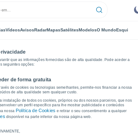
ias
Vídeos
Avisos
Radar
Mapas
Satélites
Modelos
O Mundo
Esqui
privacidade
arantir que as informações fornecidas são de alta qualidade. Pode aceder a
as seguintes opções:
eder de forma gratuita
na Beach
Gráficos de tempo
ravés de cookies ou tecnologias semelhantes, permite-nos financiar a nossa
teúdos de alta qualidade sem qualquer custo.
 Carolina Beach - NC
 a instalação de todos os cookies, próprios ou dos nossos parceiros, que nos
nvolver um perfil específico para lhe mostrar publicidade e conteúdos
Política de Cookies
 na nossa
e retirar o seu consentimento a qualquer
ies
disponível na parte inferior da nossa página web.
IVAMENTE,
a e ponto de orvalho para os próximos 14 dias