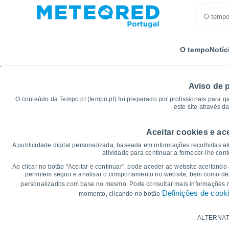
O tempo
Notíc
Aviso de 
O conteúdo da Tempo.pt (tempo.pt) foi preparado por profissionais para g
este site através d
Aceitar cookies e ac
Início
Estados Unidos
Carolina do Norte
Caroli
A publicidade digital personalizada, baseada em informações recolhidas at
atividade para continuar a fornecer-lhe con
Gráficos do tempo para
Ao clicar no botão "Aceitar e continuar", pode aceder ao website aceitando
permitem seguir e analisar o comportamento no website, bem como dese
personalizados com base no mesmo. Pode consultar mais informações
14 dias
7 dias
Definições de cook
momento, clicando no botão
Gráficos da Temperatura
ALTERNAT
Temperatura Máxima, temperatura mínim