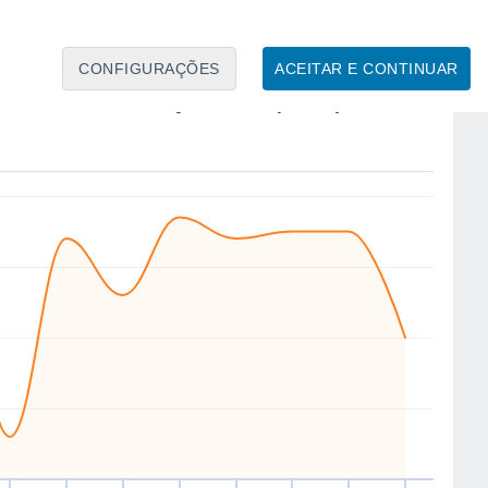
CONFIGURAÇÕES
ACEITAR E CONTINUAR
W
NW
NW
N
N
S
S
W
ex
14
Sáb
15
Dom
16
Seg
17
Ter
18
Qua
19
Qui
20
Sex
21
to
Velocidade média do vento