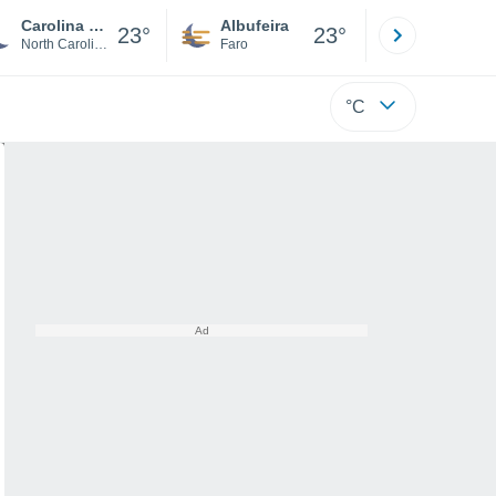
Carolina Beach
Albufeira
Lisboa
23°
23°
North Carolina
Faro
Lisboa
°C