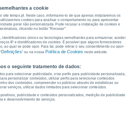
 semelhantes a cookie
39°
38°
37°
37°
36°
36°
36°
so site tempo.pt. Neste caso, informamo-lo de que apenas instalaremos os
34°
utilizaremos cookies para analisar o comportamento ou para apresentar
icidade geral não personalizada. Pode recusar a instalação de cookies e
assinatura, clicando no botão "Recusar".
26°
25°
24°
24°
23°
22°
20°
, identificadores únicos ou tecnologias semelhantes para armazenar, aceder
20°
ereços IP e identificadores de cookies. É possível que alguns fornecedores
 ao qual se pode opor. Para tal, pode retirar o seu consentimento ou opor-
Definições
Política de Cookies
“
” ou na nossa
neste website.
os o seguinte tratamento de dados:
ex
14
Sáb
15
Dom
16
Seg
17
Ter
18
Qua
19
Qui
20
Sex
21
os para selecionar publicidade, criar perfis para publicidade personalizada,
mperatura Mínima
Ponto de orvalho
s para personalizar conteúdos, utilizar perfis para selecionar conteúdos
ho dos conteúdos, compreender os públicos através de estatísticas ou
ar serviços, utilizar dados limitados para selecionar conteúdos.
spositivos, publicidade e conteúdos personalizados, medição de publicidade
ia e desenvolvimento de serviços.
dade para os próximos 14 dias
100
1018
75
16
1016