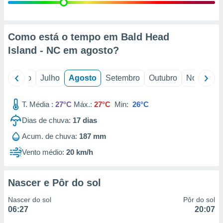
conteúdos.
ção
Como está o tempo em Bald Head
ão através
Island - NC em
agosto
?
de
,
 e
o
Junho
Julho
Agosto
Setembro
Outubro
Novembro
dos,
publicidade
T. Média :
27°C
Máx.:
27°C
Min:
26°C
s, estudos
Dias de chuva:
17
dias
a e
mento de
Acum. de chuva:
187 mm
Vento médio:
20 km/h
ossos 1199
eiros
Nascer e Pôr do sol
Nascer do sol
Pôr do sol
06:27
20:07