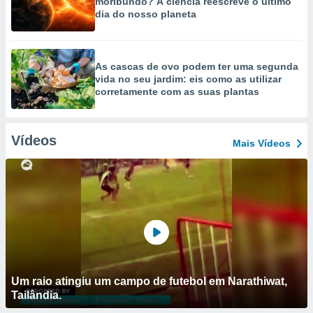
moribundo? A ciência reescreve o último
dia do nosso planeta
As cascas de ovo podem ter uma segunda
vida no seu jardim: eis como as utilizar
corretamente com as suas plantas
Vídeos
Mais Vídeos
Um raio atingiu um campo de futebol em Narathiwat,
Tailândia.