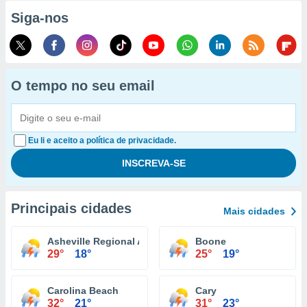
Siga-nos
O tempo no seu email
Eu li e aceito a política de privacidade.
Principais cidades
Mais cidades
Asheville Regional Airport
Boone
29°
18°
25°
19°
Carolina Beach
Cary
32°
21°
31°
23°