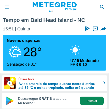
Tempo em Bald Head Island - NC
de
15:51
Quinta
...
 da
empo.pt) foi
Nuvens dispersas
or
28°
is para
e as
 fornecidas
UV
5 Moderado
 qualidade.
Sensação de 31°
FPS
6-10
r a este
s das
opções:
Última hora
Aviso amarelo de tempo quente neste distrito:
ookies e
até 39 ºC e noites tropicais; saiba até quando
 forma
Descarregue
GRÁTIS
a app da
Instalar
e digital
Meteored!
da,