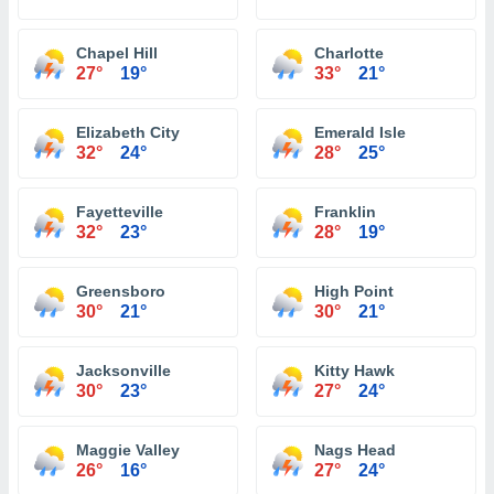
Chapel Hill
Charlotte
27°
19°
33°
21°
Elizabeth City
Emerald Isle
32°
24°
28°
25°
Fayetteville
Franklin
32°
23°
28°
19°
Greensboro
High Point
30°
21°
30°
21°
Jacksonville
Kitty Hawk
30°
23°
27°
24°
Maggie Valley
Nags Head
26°
16°
27°
24°