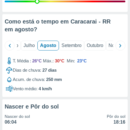
conteúdos.
ção
Como está o tempo em Caracarai - RR
ão através
em
agosto
?
de
,
 e
o
Junho
Julho
Agosto
Setembro
Outubro
Novembro
dos,
publicidade
T. Média :
26°C
Máx.:
30°C
Min:
23°C
s, estudos
Dias de chuva:
27
dias
a e
mento de
Acum. de chuva:
250 mm
Vento médio:
4 km/h
ossos 1199
eiros
Nascer e Pôr do sol
Nascer do sol
Pôr do sol
06:04
18:16