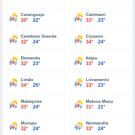
Caranguejo
Catrimani
30°
22°
33°
23°
Cemiterio Grande
Cruzeiro
32°
24°
34°
24°
Demanda
Itaipu
32°
23°
33°
24°
Limão
Livramento
34°
25°
33°
23°
Malaquias
Maloca Macu
33°
24°
31°
21°
Murupu
Normandia
32°
24°
33°
24°