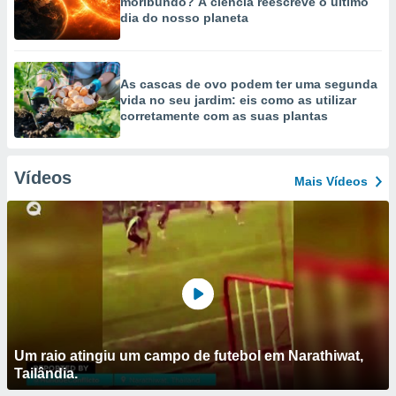
moribundo? A ciência reescreve o último
dia do nosso planeta
As cascas de ovo podem ter uma segunda
vida no seu jardim: eis como as utilizar
corretamente com as suas plantas
Vídeos
Mais Vídeos
Um raio atingiu um campo de futebol em Narathiwat,
Tailândia.