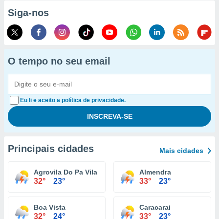
Siga-nos
O tempo no seu email
Eu li e aceito a política de privacidade.
Principais cidades
Mais cidades
Agrovila Do Pa Vila Campos Novos
Almendra
32°
23°
33°
23°
Boa Vista
Caracarai
32°
24°
33°
23°