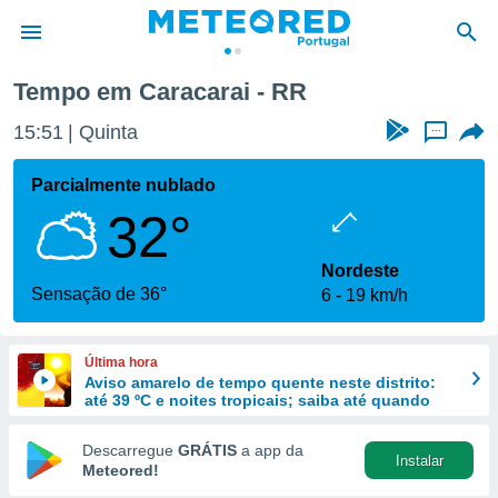
Tempo em Caracarai - RR
de
15:51
Quinta
...
 da
empo.pt) foi
Parcialmente nublado
or
32°
is para
e as
 fornecidas
Nordeste
 qualidade.
Sensação de 36°
6
19 km/h
r a este
s das
opções:
Última hora
Aviso amarelo de tempo quente neste distrito:
ookies e
até 39 ºC e noites tropicais; saiba até quando
 forma
Descarregue
GRÁTIS
a app da
Instalar
e digital
Meteored!
da,