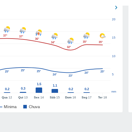
20
37°
37°
15
36°
35°
35°
34°
32°
10
25°
25°
25°
25°
24°
5
24°
23°
1.5
1.1
0.3
0.2
0.2
0.2
mm
Qua
12
Qui
13
Sex
14
Sáb
15
Dom
16
Seg
17
Ter
18
Mínima
Chuva