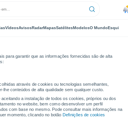
ias
Vídeos
Avisos
Radar
Mapas
Satélites
Modelos
O Mundo
Esqui
is para garantir que as informações fornecidas são de alta
s:
ecolhidas através de cookies ou tecnologias semelhantes,
er-lhe conteúdos de alta qualidade sem qualquer custo.
e aceitando a instalação de todos os cookies, próprios ou dos
rtamento no website, bem como desenvolver um perfil
...
lizados com base no mesmo. Pode consultar mais informações na
lquer momento, clicando no botão
Definições de cookies
Por horas
Chuva fraca nas próximas horas