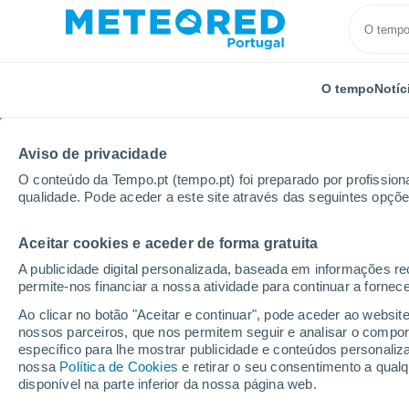
O tempo
Notíc
Aviso de privacidade
O conteúdo da Tempo.pt (tempo.pt) foi preparado por profissiona
qualidade. Pode aceder a este site através das seguintes opçõe
Aceitar cookies e aceder de forma gratuita
Início
Brasil
Roraima
Limão
A publicidade digital personalizada, baseada em informações r
permite-nos financiar a nossa atividade para continuar a fornec
Tempo em Limão - RR
Ao clicar no botão "Aceitar e continuar", pode aceder ao websit
nossos parceiros, que nos permitem seguir e analisar o compo
16:37
Quinta
específico para lhe mostrar publicidade e conteúdos persona
nossa
Política de Cookies
e retirar o seu consentimento a qua
disponível na parte inferior da nossa página web.
Chuva fraca