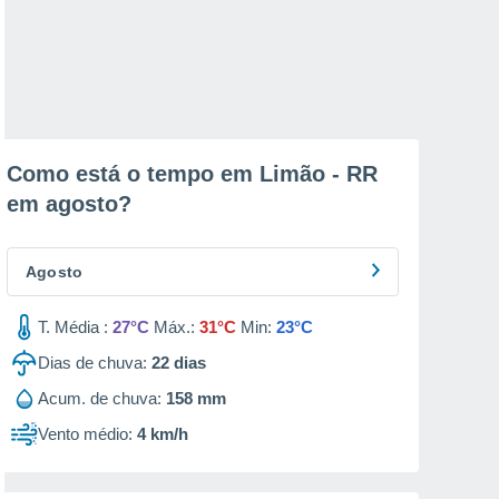
Como está o tempo em Limão - RR
em
agosto
?
Agosto
T. Média :
27°C
Máx.:
31°C
Min:
23°C
Dias de chuva:
22
dias
Acum. de chuva:
158 mm
Vento médio:
4 km/h