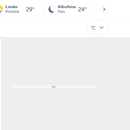
Limão
Albufeira
Lisboa
29°
24°
Roraima
Faro
Lisboa
°C