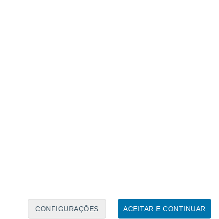
Calendário Lunar
Seg
Ter
Qua
Qui
Sex
Sáb
Domo
6
7
8
9
10
11
12
13
14
15
16
17
18
19
CONFIGURAÇÕES
ACEITAR E CONTINUAR