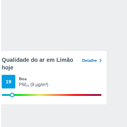
Qualidade do ar em Limão
Detalhe
hoje
Boa
19
PM₂₅ (9 µg/m³)