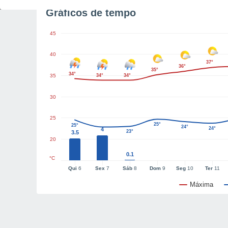
Gráficos de tempo
45
40
37°
36°
35°
34°
35
34°
34°
30
25
25°
25°
24°
24°
4
23°
3.5
20
0.1
°C
Qui
6
Sex
7
Sáb
8
Dom
9
Seg
10
Ter
11
Máxima