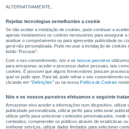
29°
ALTERNATIVAMENTE,
Rejeitar tecnologias semelhantes a cookie
50%
Se não aceitar a instalação de cookies, pode continuar a acede
Sensação de 33°
0.5 mm
apenas instalaremos os cookies necessários para assegurar a 
analisar o comportamento ou para apresentar publicidade ou co
geral não personalizada. Pode recusar a instalação de cookies 
botão "Recusar".
Última hora
Aviso amarelo de tempo quente neste distrito:
Com o seu consentimento, nós e os
nossos parceiros
utilizamo
39 ºC e noites tropicais; saiba até quando
para armazenar, aceder e processar dados pessoais, tais como a
cookies. É possível que alguns fornecedores possam processa
O Tempo 1 - 7 Dias
Radar de Chuva
Atualidade
Ma
qual se pode opor. Para tal, pode retirar o seu consentimento 
clicando em “
Definições
” ou na nossa
Política de Cookies
neste
Nós e os nossos parceiros efetuamos o seguinte trata
Amanhã
Sábado
D
Hoje
Armazenar e/ou aceder a informações num dispositivo, utilizar da
7 Ago.
8 Ago.
6 Ago.
publicidade personalizada, utilizar perfis para selecionar public
utilizar perfis para selecionar conteúdos personalizados, med
conteúdos, compreender os públicos através de estatísticas ou
melhorar serviços, utilizar dados limitados para selecionar cont
70%
50%
80%