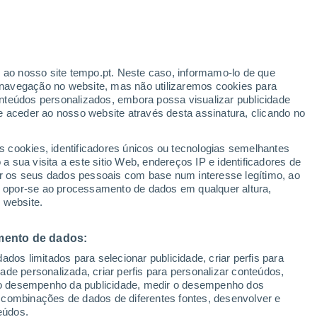
r ao nosso site tempo.pt. Neste caso, informamo-lo de que
navegação no website, mas não utilizaremos cookies para
nteúdos personalizados, embora possa visualizar publicidade
e aceder ao nosso website através desta assinatura, clicando no
 até
s cookies, identificadores únicos ou tecnologias semelhantes
 sua visita a este sitio Web, endereços IP e identificadores de
r os seus dados pessoais com base num interesse legítimo, ao
pas de chuva
Satélites
Modelos
ou opor-se ao processamento de dados em qualquer altura,
 website.
mento de dados:
omingo
Segunda
Terça
Quarta
dos limitados para selecionar publicidade, criar perfis para
9 Ago.
10 Ago.
11 Ago.
12 Ago.
idade personalizada, criar perfis para personalizar conteúdos,
ir o desempenho da publicidade, medir o desempenho dos
 combinações de dados de diferentes fontes, desenvolver e
eúdos.
60%