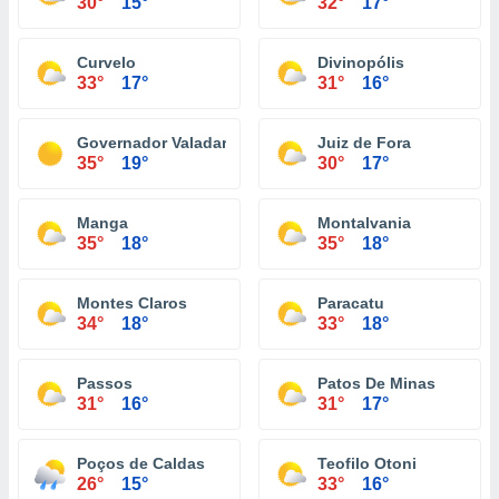
30°
15°
32°
17°
Curvelo
Divinopólis
33°
17°
31°
16°
Governador Valadares
Juiz de Fora
35°
19°
30°
17°
Manga
Montalvania
35°
18°
35°
18°
Montes Claros
Paracatu
34°
18°
33°
18°
Passos
Patos De Minas
31°
16°
31°
17°
Poços de Caldas
Teofilo Otoni
26°
15°
33°
16°