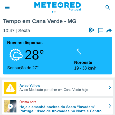
Tempo em Cana Verde - MG
de
10:47
Sexta
...
 da
empo.pt) foi
Nuvens dispersas
or
28°
is para
e as
 fornecidas
Noroeste
 qualidade.
Sensação de 27°
19
38 km/h
r a este
s das
opções:
Aviso Yellow
Aviso Moderate por other em Cana Verde hoje
ookies e
 forma
Última hora
e digital
Hoje e amanhã poeiras do Saara “invadem”
Portugal: risco de trovoadas no Norte e Centro
da,