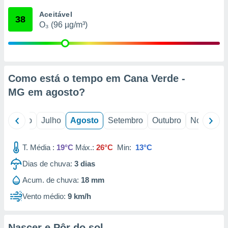
conteúdos.
Aceitável
38
O₃ (96 µg/m³)
ção
ão através
de
,
 e
Como está o tempo em Cana Verde -
MG em
agosto
?
dos,
publicidade
s, estudos
o
Junho
Julho
Agosto
Setembro
Outubro
Novembro
a e
mento de
T. Média :
19°C
Máx.:
26°C
Min:
13°C
ossos 1199
Dias de chuva:
3
dias
eiros
Acum. de chuva:
18 mm
Vento médio:
9 km/h
Nascer e Pôr do sol