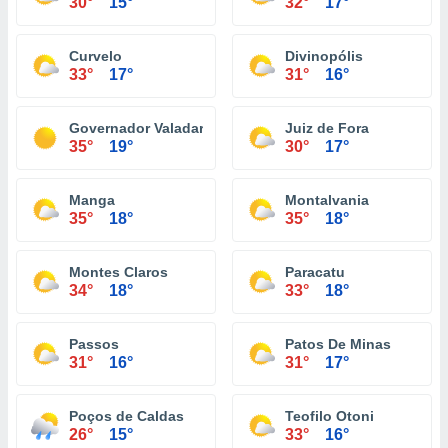
30°
15°
32°
17°
Curvelo
Divinopólis
33°
17°
31°
16°
Governador Valadares
Juiz de Fora
35°
19°
30°
17°
Manga
Montalvania
35°
18°
35°
18°
Montes Claros
Paracatu
34°
18°
33°
18°
Passos
Patos De Minas
31°
16°
31°
17°
Poços de Caldas
Teofilo Otoni
26°
15°
33°
16°