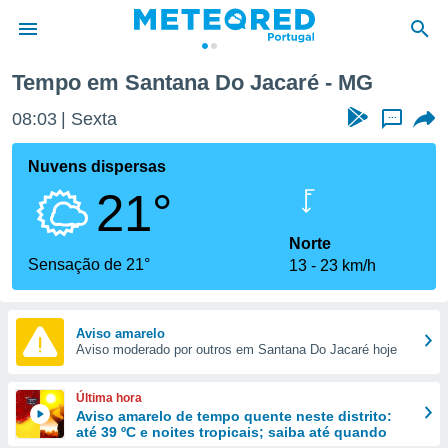
Tempo em Santana Do Jacaré - MG
de
08:03
Sexta
...
 da
empo.pt) foi
Nuvens dispersas
or
21°
is para
e as
 fornecidas
Norte
 qualidade.
Sensação de 21°
13
23 km/h
r a este
s das
opções:
Aviso amarelo
Aviso moderado por outros em Santana Do Jacaré hoje
ookies e
 forma
Última hora
e digital
Aviso amarelo de tempo quente neste distrito:
até 39 ºC e noites tropicais; saiba até quando
da,