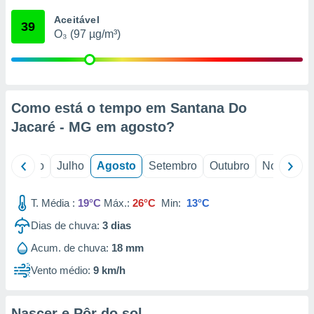
conteúdos.
Aceitável
39
O₃ (97 µg/m³)
ção
ão através
de
,
 e
Como está o tempo em Santana Do
Jacaré - MG em
agosto
?
dos,
publicidade
s, estudos
o
Junho
Julho
Agosto
Setembro
Outubro
Novembro
a e
mento de
T. Média :
19°C
Máx.:
26°C
Min:
13°C
ossos 1199
Dias de chuva:
3
dias
eiros
Acum. de chuva:
18 mm
Vento médio:
9 km/h
Nascer e Pôr do sol