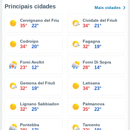
Principais cidades
Mais cidades
Cervignano del Friuli
Cividale del Friuli
35°
22°
34°
21°
Codroipo
Fagagna
34°
20°
32°
19°
Forni Avoltri
Forni Di Sopra
23°
12°
28°
14°
Gemona del Friuli
Latisana
32°
19°
34°
23°
Lignano Sabbiadoro
Palmanova
32°
25°
35°
22°
Pontebba
Tarcento