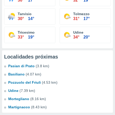
30°
17°
32°
19°
Tarvisio
Tolmezzo
30°
14°
31°
17°
Tricesimo
Udine
33°
19°
34°
20°
Localidades próximas
Pasian di Prato
(3.8 km)
Basiliano
(4.07 km)
Pozzuolo del Friuli
(4.53 km)
Udine
(7.39 km)
Mortegliano
(8.16 km)
Martignacco
(8.43 km)