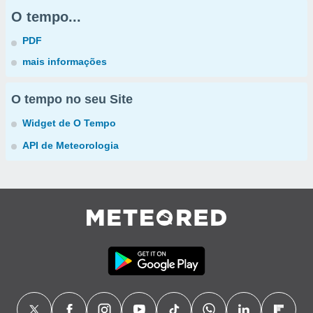
O tempo...
PDF
mais informações
O tempo no seu Site
Widget de O Tempo
API de Meteorologia