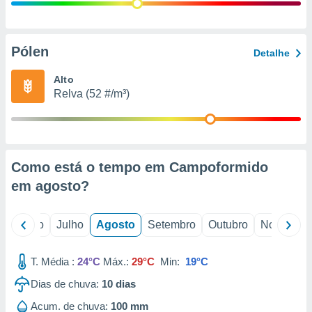
conteúdos.
ção
Pólen
Detalhe
ão através
de
Alto
,
Relva (52 #/m³)
 e
dos,
publicidade
s, estudos
Como está o tempo em Campoformido
a e
mento de
em
agosto
?
ossos 1199
o
Junho
Julho
Agosto
Setembro
Outubro
Novembro
eiros
T. Média :
24°C
Máx.:
29°C
Min:
19°C
Dias de chuva:
10
dias
Acum. de chuva:
100 mm