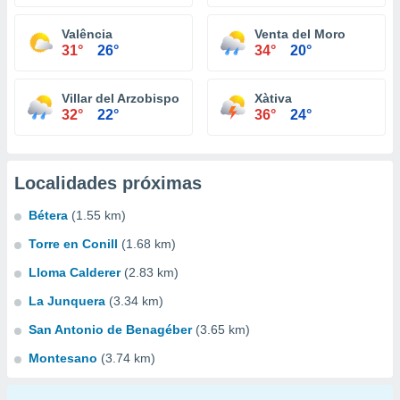
Valência
Venta del Moro
31°
26°
34°
20°
Villar del Arzobispo
Xàtiva
32°
22°
36°
24°
Localidades próximas
Bétera
(1.55 km)
Torre en Conill
(1.68 km)
Lloma Calderer
(2.83 km)
La Junquera
(3.34 km)
San Antonio de Benagéber
(3.65 km)
Montesano
(3.74 km)