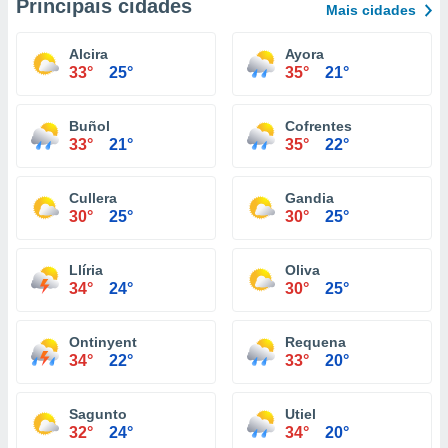
Principais cidades
Mais cidades
Alcira
Ayora
33°
25°
35°
21°
Buñol
Cofrentes
33°
21°
35°
22°
Cullera
Gandia
30°
25°
30°
25°
Llíria
Oliva
34°
24°
30°
25°
Ontinyent
Requena
34°
22°
33°
20°
Sagunto
Utiel
32°
24°
34°
20°