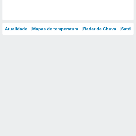
Atualidade
Mapas de temperatura
Radar de Chuva
Satélit