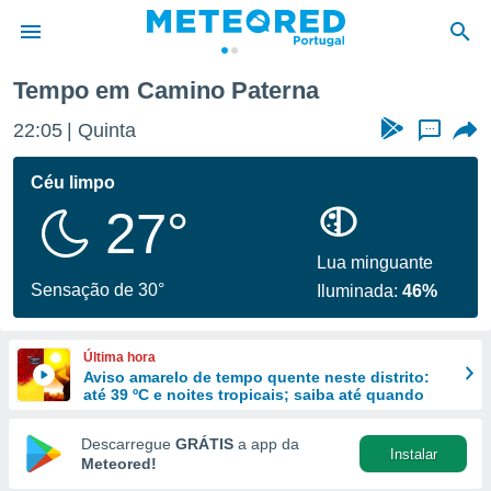
cia
Camino Paterna
Tempo em Camino Paterna
de
22:05
Quinta
...
 da
empo.pt) foi
Céu limpo
or
27°
is para
e as
 fornecidas
Lua minguante
 qualidade.
Sensação de 30°
Iluminada:
46%
r a este
s das
opções:
Última hora
Aviso amarelo de tempo quente neste distrito:
ookies e
até 39 ºC e noites tropicais; saiba até quando
 forma
Descarregue
GRÁTIS
a app da
Instalar
e digital
Meteored!
da,