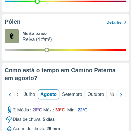
conteúdos.
ção
Pólen
Detalhe
ão através
de
Muito baixo
,
Relva (4 #/m³)
 e
dos,
publicidade
s, estudos
Como está o tempo em Camino Paterna
a e
mento de
em
agosto
?
ossos 1199
o
Junho
Julho
Agosto
Setembro
Outubro
Novembro
eiros
T. Média :
26°C
Máx.:
30°C
Min:
22°C
Dias de chuva:
5
dias
Acum. de chuva:
26 mm