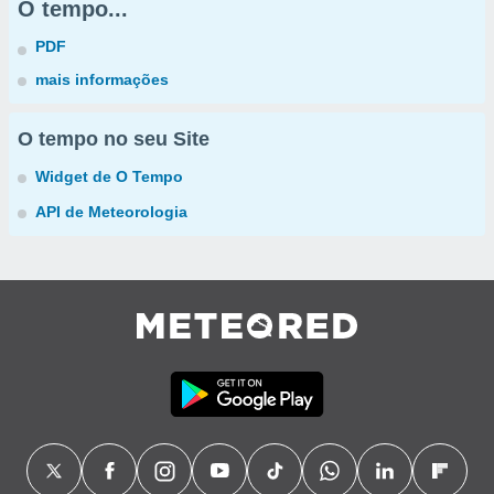
O tempo...
PDF
mais informações
O tempo no seu Site
Widget de O Tempo
API de Meteorologia