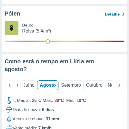
conteúdos.
Pólen
Detalhe
ção
Baixo
ão através
Relva (5 #/m³)
de
,
 e
dos,
publicidade
Como está o tempo em Llíria em
s, estudos
agosto
?
a e
mento de
o
Junho
Julho
Agosto
Setembro
Outubro
Novembro
ossos 1199
eiros
T. Média :
25°C
Máx.:
30°C
Min:
19°C
Dias de chuva:
6
dias
Acum. de chuva:
31 mm
Vento médio:
7 km/h