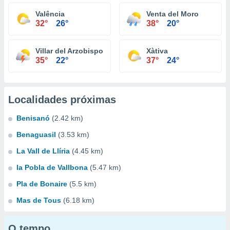
Valência
Venta del Moro
32°
26°
38°
20°
Villar del Arzobispo
Xàtiva
35°
22°
37°
24°
Localidades próximas
Benisanó
(2.42 km)
Benaguasil
(3.53 km)
La Vall de Llíria
(4.45 km)
la Pobla de Vallbona
(5.47 km)
Pla de Bonaire
(5.5 km)
Mas de Tous
(6.18 km)
O tempo...