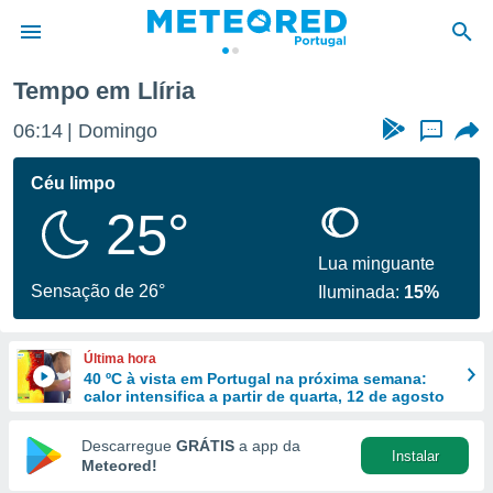
cia
Llíria
Tempo em Llíria
de
06:14
Domingo
...
 da
empo.pt) foi
Céu limpo
or
25°
is para
e as
 fornecidas
Lua minguante
 qualidade.
Sensação de 26°
Iluminada:
15%
r a este
s das
opções:
Última hora
40 ºC à vista em Portugal na próxima semana:
ookies e
calor intensifica a partir de quarta, 12 de agosto
 forma
Descarregue
GRÁTIS
a app da
Instalar
e digital
Meteored!
da,