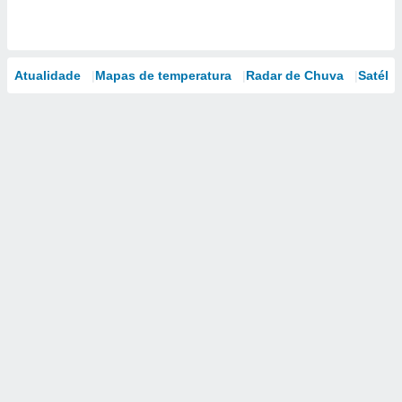
Atualidade
Mapas de temperatura
Radar de Chuva
Satélit