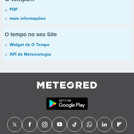
PDF
mais informações
O tempo no seu Site
Widget de O Tempo
API de Meteorologia