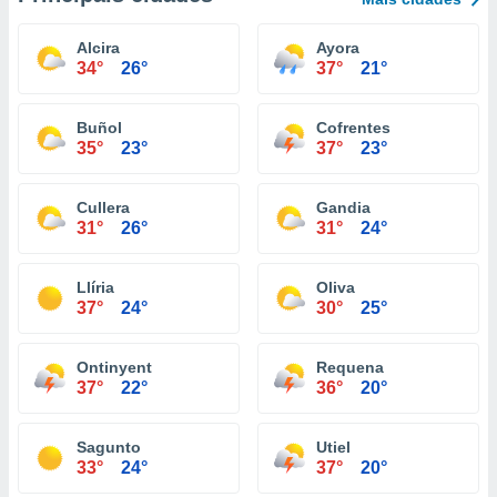
Alcira
Ayora
34°
26°
37°
21°
Buñol
Cofrentes
35°
23°
37°
23°
Cullera
Gandia
31°
26°
31°
24°
Llíria
Oliva
37°
24°
30°
25°
Ontinyent
Requena
37°
22°
36°
20°
Sagunto
Utiel
33°
24°
37°
20°