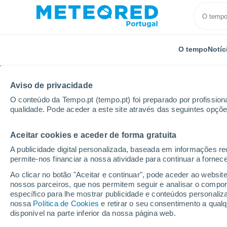
O tempo
Notíc
Aviso de privacidade
O conteúdo da Tempo.pt (tempo.pt) foi preparado por profissiona
qualidade. Pode aceder a este site através das seguintes opçõe
Aceitar cookies e aceder de forma gratuita
Início
Estados Unidos
Estado de Texas
Camilla
A publicidade digital personalizada, baseada em informações r
permite-nos financiar a nossa atividade para continuar a fornec
Tempo em Camilla - TX
Ao clicar no botão "Aceitar e continuar", pode aceder ao websit
nossos parceiros, que nos permitem seguir e analisar o compo
22:10
Quarta
específico para lhe mostrar publicidade e conteúdos persona
nossa
Política de Cookies
e retirar o seu consentimento a qua
disponível na parte inferior da nossa página web.
Céu limpo