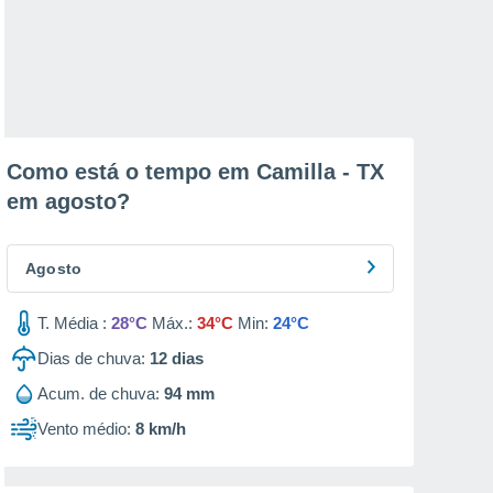
Como está o tempo em Camilla - TX
em
agosto
?
Agosto
T. Média :
28°C
Máx.:
34°C
Min:
24°C
Dias de chuva:
12
dias
Acum. de chuva:
94 mm
Vento médio:
8 km/h