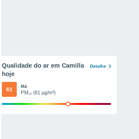
Qualidade do ar em Camilla
Detalhe
hoje
Má
61
PM₁₀ (81 µg/m³)