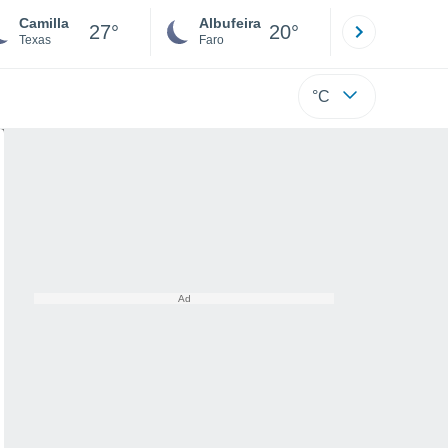
Camilla
Albufeira
Lisboa
27°
20°
Texas
Faro
Lisboa
°C