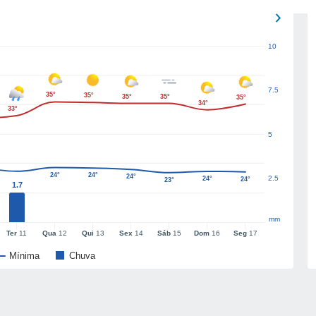
10
7.5
35°
35°
35°
35°
35°
34°
33°
5
24°
24°
24°
2.5
24°
24°
23°
1.7
mm
Ter
11
Qua
12
Qui
13
Sex
14
Sáb
15
Dom
16
Seg
17
Mínima
Chuva