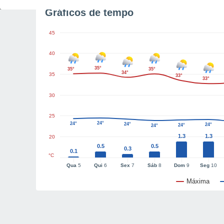
Gráficos de tempo
45
40
35°
35°
35°
34°
35
33°
33°
30
25
24°
24°
24°
24°
24°
24°
1.3
1.3
20
0.5
0.5
0.3
0.1
°C
Qua
5
Qui
6
Sex
7
Sáb
8
Dom
9
Seg
10
Máxima