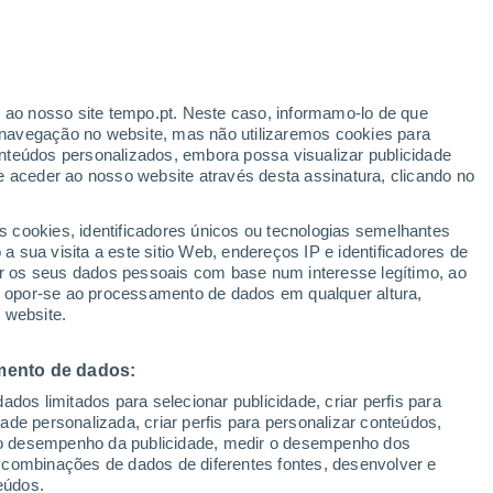
ante
r ao nosso site tempo.pt. Neste caso, informamo-lo de que
:
54%
navegação no website, mas não utilizaremos cookies para
nteúdos personalizados, embora possa visualizar publicidade
e aceder ao nosso website através desta assinatura, clicando no
s cookies, identificadores únicos ou tecnologias semelhantes
gal
 sua visita a este sitio Web, endereços IP e identificadores de
r os seus dados pessoais com base num interesse legítimo, ao
ura
Radar de Chuva
Satélites
Modelos
ou opor-se ao processamento de dados em qualquer altura,
 website.
mento de dados:
Sábado
Domingo
Segunda
Terça
dos limitados para selecionar publicidade, criar perfis para
8 Ago.
9 Ago.
10 Ago.
11 Ago.
idade personalizada, criar perfis para personalizar conteúdos,
ir o desempenho da publicidade, medir o desempenho dos
 combinações de dados de diferentes fontes, desenvolver e
eúdos.
60%
90%
90%
80%