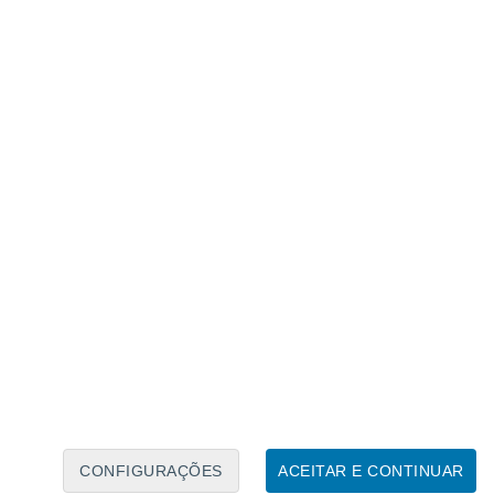
Calendário Lunar
Seg
Ter
Qua
Qui
Sex
Sáb
Domo
5
6
7
8
9
10
11
12
13
14
15
16
17
18
CONFIGURAÇÕES
ACEITAR E CONTINUAR