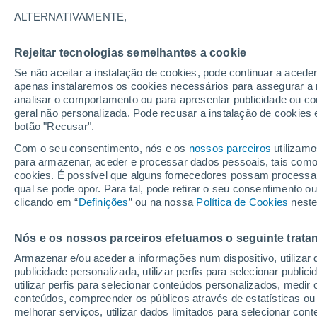
28°
ALTERNATIVAMENTE,
Rejeitar tecnologias semelhantes a cookie
Lua mingu
Se não aceitar a instalação de cookies, pode continuar a acede
Iluminada
Sensação de 31°
apenas instalaremos os cookies necessários para assegurar a 
analisar o comportamento ou para apresentar publicidade ou co
geral não personalizada. Pode recusar a instalação de cookies 
botão "Recusar".
Última hora
Subida das temperaturas, poeiras do Saara e
Com o seu consentimento, nós e os
nossos parceiros
utilizamo
chuva: datas e zonas mais afetadas em Portu
para armazenar, aceder e processar dados pessoais, tais como a
cookies. É possível que alguns fornecedores possam processa
O Tempo 1 - 7 Dias
Atualidade
Mapas de temperat
qual se pode opor. Para tal, pode retirar o seu consentimento 
clicando em “
Definições
” ou na nossa
Política de Cookies
neste
Nós e os nossos parceiros efetuamos o seguinte trata
Amanhã
Sexta
Hoje
Armazenar e/ou aceder a informações num dispositivo, utilizar da
6 Ago.
7 Ago.
5 Ago.
publicidade personalizada, utilizar perfis para selecionar public
utilizar perfis para selecionar conteúdos personalizados, med
conteúdos, compreender os públicos através de estatísticas ou
melhorar serviços, utilizar dados limitados para selecionar cont
50%
50%
30%