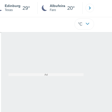
Edinburg
Albufeira
Lisboa
29°
20°
Texas
Faro
Lisboa
°C