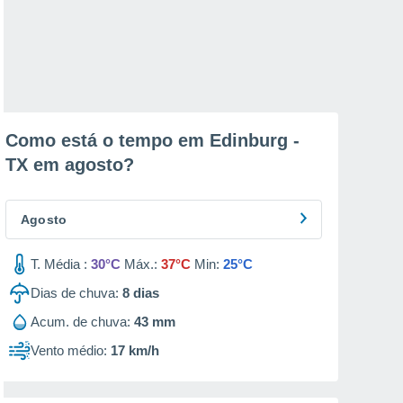
Como está o tempo em Edinburg -
TX em
agosto
?
Agosto
T. Média :
30°C
Máx.:
37°C
Min:
25°C
Dias de chuva:
8
dias
Acum. de chuva:
43 mm
Vento médio:
17 km/h