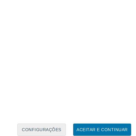
Calendário Lunar
Seg
Ter
Qua
Qui
Sex
Sáb
Domo
6
7
8
9
10
11
12
13
14
15
16
17
18
19
CONFIGURAÇÕES
ACEITAR E CONTINUAR