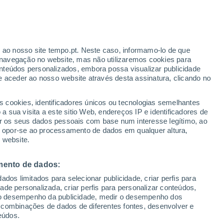
ante
r ao nosso site tempo.pt. Neste caso, informamo-lo de que
:
43%
navegação no website, mas não utilizaremos cookies para
nteúdos personalizados, embora possa visualizar publicidade
e aceder ao nosso website através desta assinatura, clicando no
 até
s cookies, identificadores únicos ou tecnologias semelhantes
 sua visita a este sitio Web, endereços IP e identificadores de
r os seus dados pessoais com base num interesse legítimo, ao
ura
Radar de Chuva
Satélites
Modelos
ou opor-se ao processamento de dados em qualquer altura,
 website.
mento de dados:
omingo
Segunda
Terça
Quarta
dos limitados para selecionar publicidade, criar perfis para
9 Ago.
10 Ago.
11 Ago.
12 Ago.
idade personalizada, criar perfis para personalizar conteúdos,
ir o desempenho da publicidade, medir o desempenho dos
 combinações de dados de diferentes fontes, desenvolver e
eúdos.
70%