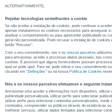
29°
ALTERNATIVAMENTE,
Rejeitar tecnologias semelhantes a cookie
Lua mingu
Se não aceitar a instalação de cookies, pode continuar a acede
Iluminada
Sensação de 33°
apenas instalaremos os cookies necessários para assegurar a 
analisar o comportamento ou para apresentar publicidade ou co
geral não personalizada. Pode recusar a instalação de cookies 
botão "Recusar".
Última hora
Aviso amarelo de tempo quente neste distrito:
Com o seu consentimento, nós e os
nossos parceiros
utilizamo
39 ºC e noites tropicais; saiba até quando
para armazenar, aceder e processar dados pessoais, tais como a
cookies. É possível que alguns fornecedores possam processa
O Tempo 1 - 7 Dias
Atualidade
Mapas de temperat
qual se pode opor. Para tal, pode retirar o seu consentimento 
clicando em “
Definições
” ou na nossa
Política de Cookies
neste
Nós e os nossos parceiros efetuamos o seguinte trata
Amanhã
Sábado
D
Hoje
Armazenar e/ou aceder a informações num dispositivo, utilizar da
7 Ago.
8 Ago.
6 Ago.
publicidade personalizada, utilizar perfis para selecionar public
utilizar perfis para selecionar conteúdos personalizados, med
conteúdos, compreender os públicos através de estatísticas ou
melhorar serviços, utilizar dados limitados para selecionar cont
80%
80%