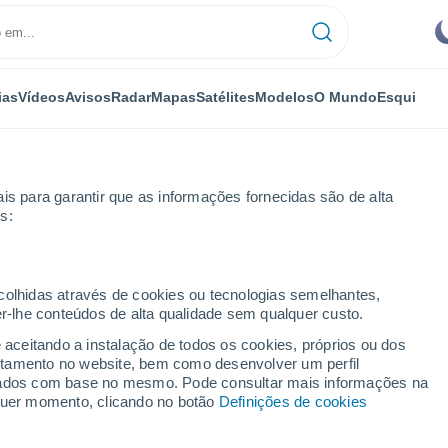
ias
Vídeos
Avisos
Radar
Mapas
Satélites
Modelos
O Mundo
Esqui
is para garantir que as informações fornecidas são de alta
s:
g
ecolhidas através de cookies ou tecnologias semelhantes,
er-lhe conteúdos de alta qualidade sem qualquer custo.
TX
e aceitando a instalação de todos os cookies, próprios ou dos
rtamento no website, bem como desenvolver um perfil
...
lizados com base no mesmo. Pode consultar mais informações na
lquer momento, clicando no botão
Definições de cookies
Por horas
Céu limpo nas próximas horas