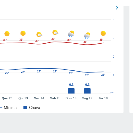
4
3
39°
39°
39°
39°
39°
38°
38°
2
27°
27°
27°
26°
26°
25°
1
25°
0.3
0.3
mm
Qua
12
Qui
13
Sex
14
Sáb
15
Dom
16
Seg
17
Ter
18
Mínima
Chuva