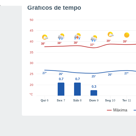
Gráficos de tempo
50
45
39°
40
39°
38°
38°
38°
37°
35
30
27°
27°
25
26°
26°
25°
0.7
0.7
20
0.3
°C
Qui
6
Sex
7
Sáb
8
Dom
9
Seg
10
Ter
11
Máxima