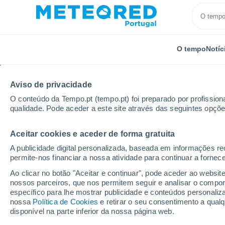
O tempo
Notíc
Aviso de privacidade
O conteúdo da Tempo.pt (tempo.pt) foi preparado por profissiona
qualidade. Pode aceder a este site através das seguintes opçõe
Aceitar cookies e aceder de forma gratuita
Início
Estados Unidos
Estado de Texas
Edinbur
A publicidade digital personalizada, baseada em informações r
permite-nos financiar a nossa atividade para continuar a fornec
Tempo em Edinburg - 
Ao clicar no botão "Aceitar e continuar", pode aceder ao websit
nossos parceiros, que nos permitem seguir e analisar o compo
23:45
Quinta
específico para lhe mostrar publicidade e conteúdos persona
nossa
Política de Cookies
e retirar o seu consentimento a qua
disponível na parte inferior da nossa página web.
Céu limpo