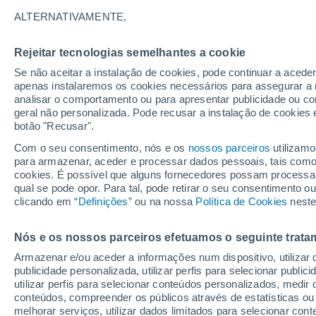
34°
ALTERNATIVAMENTE,
Rejeitar tecnologias semelhantes a cookie
UV
8 Muit
elevado!
Se não aceitar a instalação de cookies, pode continuar a acede
Sensação de 32°
FPS
25-50
apenas instalaremos os cookies necessários para assegurar a 
analisar o comportamento ou para apresentar publicidade ou co
geral não personalizada. Pode recusar a instalação de cookies 
botão "Recusar".
Última hora
40 ºC à vista em Portugal na próxima semana
Com o seu consentimento, nós e os
nossos parceiros
utilizamo
calor intensifica a partir de quarta, 12 de ago
para armazenar, aceder e processar dados pessoais, tais como a
cookies. É possível que alguns fornecedores possam processa
O Tempo 1 - 7 Dias
Atualidade
Mapas de nuvens
qual se pode opor. Para tal, pode retirar o seu consentimento 
clicando em “
Definições
” ou na nossa
Política de Cookies
neste
Nós e os nossos parceiros efetuamos o seguinte trata
Amanhã
Segunda
Hoje
Armazenar e/ou aceder a informações num dispositivo, utilizar da
9 Ago.
10 Ago.
8 Ago.
publicidade personalizada, utilizar perfis para selecionar public
utilizar perfis para selecionar conteúdos personalizados, med
conteúdos, compreender os públicos através de estatísticas ou
melhorar serviços, utilizar dados limitados para selecionar cont