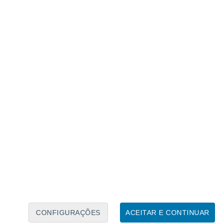
Calendário Lunar
Seg
Ter
Qua
Qui
Sex
Sáb
Domo
8
9
10
11
12
13
14
15
16
17
18
19
20
21
CONFIGURAÇÕES
ACEITAR E CONTINUAR