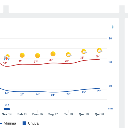
30
40°
39°
38°
38°
37°
37°
20
36°
10
25°
25°
24°
24°
24°
24°
24°
0.7
mm
Sex
14
Sáb
15
Dom
16
Seg
17
Ter
18
Qua
19
Qui
20
Mínima
Chuva