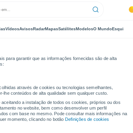
ias
Vídeos
Avisos
Radar
Mapas
Satélites
Modelos
O Mundo
Esqui
is para garantir que as informações fornecidas são de alta
s:
ockton
ecolhidas através de cookies ou tecnologias semelhantes,
er-lhe conteúdos de alta qualidade sem qualquer custo.
n - TX
e aceitando a instalação de todos os cookies, próprios ou dos
rtamento no website, bem como desenvolver um perfil
...
lizados com base no mesmo. Pode consultar mais informações na
lquer momento, clicando no botão
Definições de cookies
Por horas
Intervalos nublados nas
próximas horas