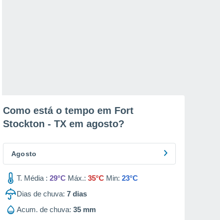
Como está o tempo em Fort
Stockton - TX em
agosto
?
Agosto
T. Média :
29°C
Máx.:
35°C
Min:
23°C
Dias de chuva:
7
dias
Acum. de chuva:
35 mm