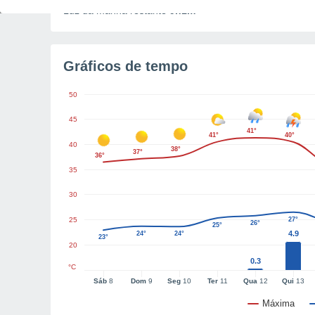
Luz da manhã restante
9h1m
Gráficos de tempo
50
45
41°
41°
40°
40
38°
37°
36°
35
30
25
27°
26°
25°
4.9
24°
24°
23°
20
0.3
°C
Sáb
8
Dom
9
Seg
10
Ter
11
Qua
12
Qui
13
Máxima