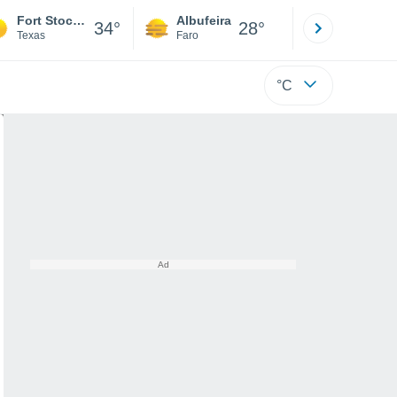
Fort Stockton
Albufeira
Lisboa
34°
28°
Texas
Faro
Lisboa
°C