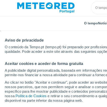
O tempo
Notíc
Aviso de privacidade
O conteúdo da Tempo.pt (tempo.pt) foi preparado por profissiona
qualidade. Pode aceder a este site através das seguintes opçõe
Aceitar cookies e aceder de forma gratuita
Início
Estados Unidos
Estado de Texas
Fort St
A publicidade digital personalizada, baseada em informações r
permite-nos financiar a nossa atividade para continuar a fornec
Tempo em Fort Stockto
Ao clicar no botão "Aceitar e continuar", pode aceder ao websit
nossos parceiros, que nos permitem seguir e analisar o compo
12:04
Sábado
específico para lhe mostrar publicidade e conteúdos persona
nossa
Política de Cookies
e retirar o seu consentimento a qua
disponível na parte inferior da nossa página web.
Limpo