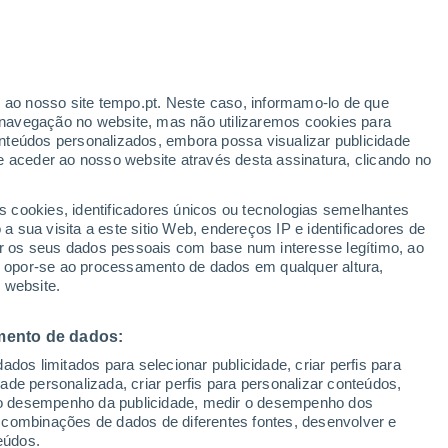
o
r ao nosso site tempo.pt. Neste caso, informamo-lo de que
navegação no website, mas não utilizaremos cookies para
nteúdos personalizados, embora possa visualizar publicidade
e aceder ao nosso website através desta assinatura, clicando no
:
s cookies, identificadores únicos ou tecnologias semelhantes
sto
 sua visita a este sitio Web, endereços IP e identificadores de
r os seus dados pessoais com base num interesse legítimo, ao
Radar de Chuva
Satélites
Modelos
ou opor-se ao processamento de dados em qualquer altura,
 website.
mento de dados:
Terça
Quarta
Quinta
Sexta
dos limitados para selecionar publicidade, criar perfis para
11 Ago.
12 Ago.
13 Ago.
14 Ago.
idade personalizada, criar perfis para personalizar conteúdos,
ir o desempenho da publicidade, medir o desempenho dos
 combinações de dados de diferentes fontes, desenvolver e
eúdos.
70%
80%
60%