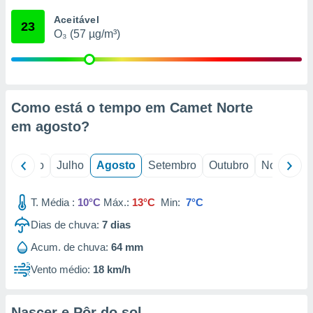
conteúdos.
Aceitável
23
O₃ (57 µg/m³)
ção
ão através
de
,
 e
Como está o tempo em Camet Norte
em
agosto
?
dos,
publicidade
s, estudos
o
Junho
Julho
Agosto
Setembro
Outubro
Novembro
a e
mento de
T. Média :
10°C
Máx.:
13°C
Min:
7°C
ossos 1199
Dias de chuva:
7
dias
eiros
Acum. de chuva:
64 mm
Vento médio:
18 km/h
Nascer e Pôr do sol