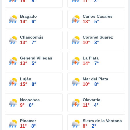
16°
8°
11°
3°
Bragado
Carlos Casares
14°
6°
13°
5°
Chascomús
Coronel Suarez
13°
7°
10°
3°
General Villegas
La Plata
13°
5°
14°
7°
Luján
Mar del Plata
15°
8°
10°
8°
Necochea
Olavarría
9°
8°
11°
4°
Pinamar
Sierra de la Ventana
11°
8°
8°
2°