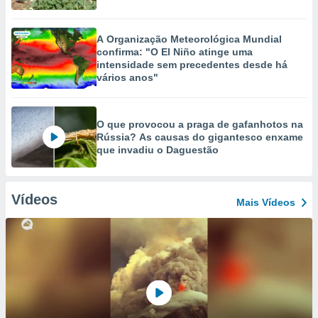
A Organização Meteorológica Mundial
confirma: "O El Niño atinge uma
intensidade sem precedentes desde há
vários anos"
O que provocou a praga de gafanhotos na
Rússia? As causas do gigantesco enxame
que invadiu o Daguestão
Vídeos
Mais Vídeos