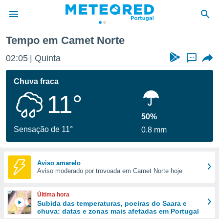
Tempo em Camet Norte
de
02:05
Quinta
...
 da
empo.pt) foi
Chuva fraca
or
11°
is para
e as
 fornecidas
50%
 qualidade.
Sensação de 11°
0.8 mm
r a este
s das
opções:
Aviso amarelo
Aviso moderado por trovoada em Camet Norte hoje
ookies e
 forma
Última hora
e digital
Subida das temperaturas, poeiras do Saara e
chuva: datas e zonas mais afetadas em Portugal
da,