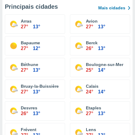
Principais cidades
Mais cidades
Arras
Avion
27°
13°
27°
13°
Bapaume
Berck
27°
12°
26°
13°
Béthune
Boulogne-sur-Mer
27°
13°
25°
14°
Bruay-la-Buissière
Calais
27°
13°
24°
14°
Desvres
Etaples
26°
13°
27°
13°
Frévent
Lens