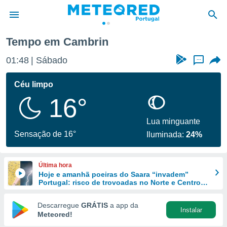
Tempo em Cambrin
de
01:48
Sábado
...
 da
empo.pt) foi
Céu limpo
or
16°
is para
e as
 fornecidas
Lua minguante
 qualidade.
Sensação de 16°
Iluminada:
24%
r a este
s das
opções:
Última hora
Hoje e amanhã poeiras do Saara “invadem”
ookies e
Portugal: risco de trovoadas no Norte e Centro
 forma
aumenta
Descarregue
GRÁTIS
a app da
Instalar
e digital
Meteored!
da,