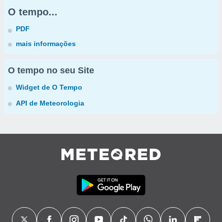
O tempo...
PDF
mais informações
O tempo no seu Site
Widget de O Tempo
API de Meteorologia