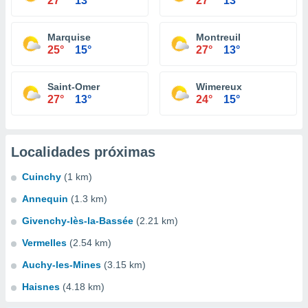
27°
13°
27°
13°
Marquise
Montreuil
25°
15°
27°
13°
Saint-Omer
Wimereux
27°
13°
24°
15°
Localidades próximas
Cuinchy
(1 km)
Annequin
(1.3 km)
Givenchy-lès-la-Bassée
(2.21 km)
Vermelles
(2.54 km)
Auchy-les-Mines
(3.15 km)
Haisnes
(4.18 km)