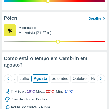
conteúdos.
ção
Pólen
Detalhe
ão através
de
Moderado
,
Artemísia (27 #/m³)
 e
dos,
publicidade
s, estudos
Como está o tempo em Cambrin em
a e
mento de
agosto
?
ossos 1199
o
Junho
Julho
Agosto
Setembro
Outubro
Novembro
eiros
T. Média :
18°C
Máx.:
22°C
Min:
14°C
Dias de chuva:
12
dias
Acum. de chuva:
74 mm