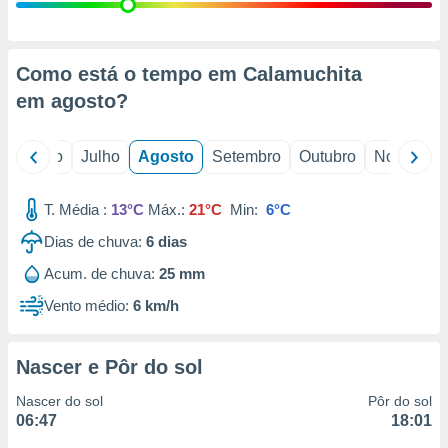
conteúdos.
ção
Como está o tempo em Calamuchita
ão através
em
agosto
?
de
,
 e
o
Junho
Julho
Agosto
Setembro
Outubro
Novembro
dos,
publicidade
T. Média :
13°C
Máx.:
21°C
Min:
6°C
s, estudos
Dias de chuva:
6
dias
a e
mento de
Acum. de chuva:
25 mm
Vento médio:
6 km/h
ossos 1199
eiros
Nascer e Pôr do sol
Nascer do sol
Pôr do sol
06:47
18:01