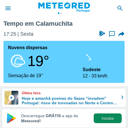
Tempo em Calamuchita
de
17:25
Sexta
...
 da
empo.pt) foi
Nuvens dispersas
or
19°
is para
e as
 fornecidas
Sudeste
 qualidade.
Sensação de 19°
12
33 km/h
r a este
s das
opções:
Última hora
Hoje e amanhã poeiras do Saara “invadem”
ookies e
Portugal: risco de trovoadas no Norte e Centro
 forma
aumenta
Descarregue
GRÁTIS
a app da
Instalar
e digital
Meteored!
da,