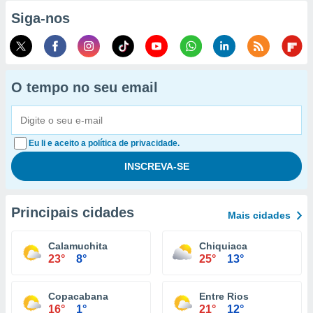
Siga-nos
O tempo no seu email
Eu li e aceito a política de privacidade.
Principais cidades
Mais cidades
Calamuchita
Chiquiaca
23°
8°
25°
13°
Copacabana
Entre Rios
16°
1°
21°
12°