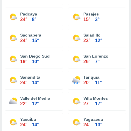
Padcaya
Pasajes
24°
8°
15°
3°
Sachapera
Saladillo
24°
15°
23°
12°
San Diego Sud
San Lorenzo
19°
10°
26°
7°
Sanandita
Tariquia
24°
14°
20°
11°
Valle del Medio
Villa Montes
22°
12°
27°
17°
Yacuíba
Yaguacua
24°
14°
24°
13°