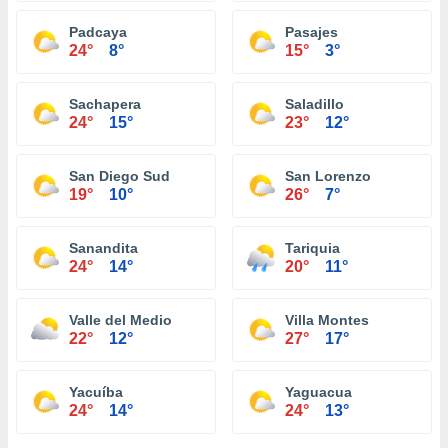
Padcaya
Pasajes
24°
8°
15°
3°
Sachapera
Saladillo
24°
15°
23°
12°
San Diego Sud
San Lorenzo
19°
10°
26°
7°
Sanandita
Tariquia
24°
14°
20°
11°
Valle del Medio
Villa Montes
22°
12°
27°
17°
Yacuíba
Yaguacua
24°
14°
24°
13°