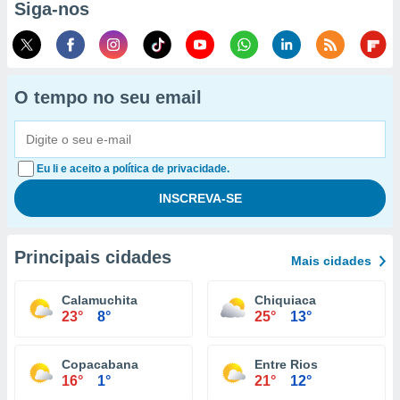
Siga-nos
O tempo no seu email
Eu li e aceito a política de privacidade.
Principais cidades
Mais cidades
Calamuchita
Chiquiaca
23°
8°
25°
13°
Copacabana
Entre Rios
16°
1°
21°
12°