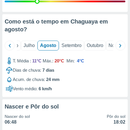
conteúdos.
ção
Como está o tempo em Chaguaya em
ão através
agosto
?
de
,
 e
o
Junho
Julho
Agosto
Setembro
Outubro
Novembro
dos,
publicidade
T. Média :
11°C
Máx.:
20°C
Min:
4°C
s, estudos
Dias de chuva:
7
dias
a e
mento de
Acum. de chuva:
24 mm
Vento médio:
6 km/h
ossos 1199
eiros
Nascer e Pôr do sol
Nascer do sol
Pôr do sol
06:48
18:02