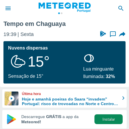
Tempo em Chaguaya
de
19:39
Sexta
...
 da
empo.pt) foi
Nuvens dispersas
or
15°
is para
e as
 fornecidas
Lua minguante
 qualidade.
Sensação de 15°
Iluminada:
32%
r a este
s das
opções:
Última hora
Hoje e amanhã poeiras do Saara “invadem”
ookies e
Portugal: risco de trovoadas no Norte e Centro
 forma
aumenta
Descarregue
GRÁTIS
a app da
Instalar
e digital
Meteored!
da,