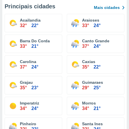
Principais cidades
Mais cidades
Acailandia
Araioses
32°
22°
33°
24°
Barra Do Corda
Canto Grande
33°
21°
37°
24°
Carolina
Caxias
37°
24°
35°
22°
Grajau
Guimaraes
35°
23°
29°
25°
Imperatriz
Morros
34°
24°
34°
21°
Pinheiro
Santa Ines