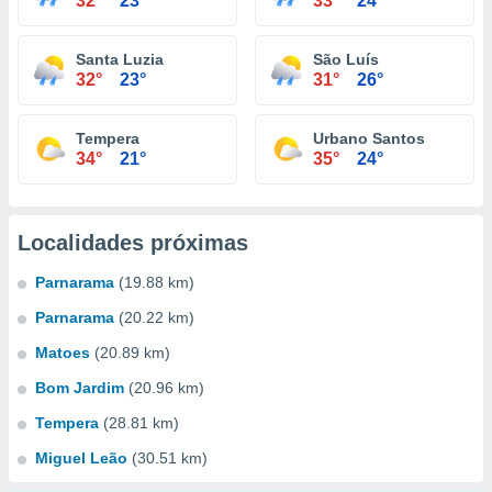
32°
23°
33°
24°
Santa Luzia
São Luís
32°
23°
31°
26°
Tempera
Urbano Santos
34°
21°
35°
24°
Localidades próximas
Parnarama
(19.88 km)
Parnarama
(20.22 km)
Matoes
(20.89 km)
Bom Jardim
(20.96 km)
Tempera
(28.81 km)
Miguel Leão
(30.51 km)