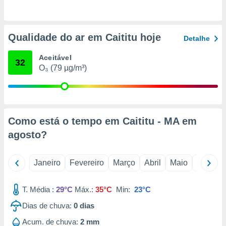
o qual se
ara tal,
 o seu
Qualidade do ar em Caititu hoje
to ou opor-
Detalhe
essamento
m qualquer
Aceitável
32
ando em “
O₃ (79 µg/m³)
 ou na
 Cookies
te.
Como está o tempo em Caititu - MA em
 nossos
agosto
?
s o
o de
Janeiro
Fevereiro
Março
Abril
Maio
Junho
e/ou aceder
T. Média :
29°C
Máx.:
35°C
Min:
23°C
ões num
utilizar
Dias de chuva:
0
dias
ados para
Acum. de chuva:
2 mm
publicidade,