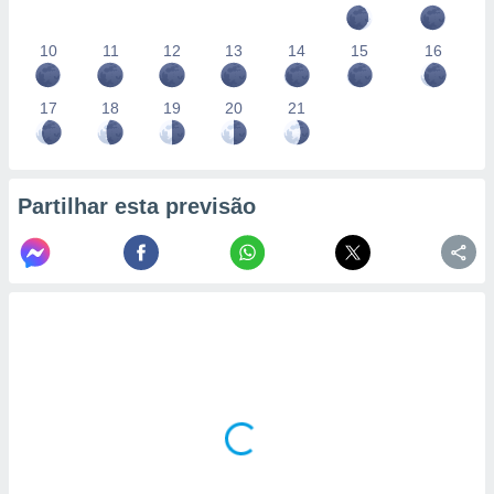
conteúdos.
10
11
12
13
14
15
16
ção
ão através
17
18
19
20
21
de
,
 e
Partilhar esta previsão
dos,
publicidade
s, estudos
a e
mento de
ossos 1199
eiros