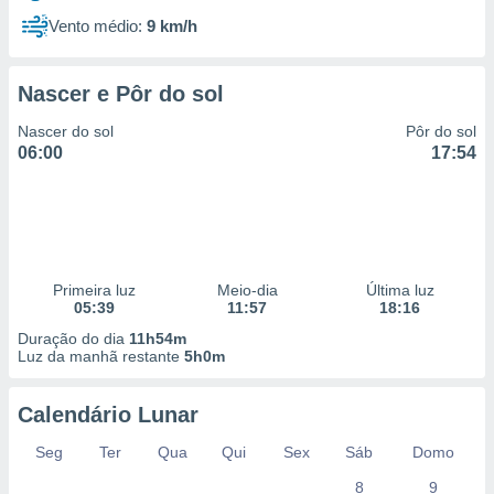
 para
Vento médio:
9 km/h
a, utilizar
selecionar
Nascer e Pôr do sol
a, criar
Nascer do sol
Pôr do sol
personalizar
06:00
17:54
tilizar
selecionar
dos, medir
nho da
, medir o
o dos
Primeira luz
Meio-dia
Última luz
05:39
11:57
18:16
r os
Duração do dia
11h54m
ravés de
Luz da manhã restante
5h0m
s ou
s de dados
Calendário Lunar
es fontes,
 e melhorar
Seg
Ter
Qua
Qui
Sex
Sáb
Domo
ilizar dados
ara
8
9