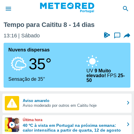
ana
Tempo para Caititu 8 - 14 dias
de
13:16
Sábado
...
 da
empo.pt) foi
Nuvens dispersas
or
35°
is para
e as
 fornecidas
UV
9 Muito
elevado!
FPS
25-
 qualidade.
Sensação de 35°
50
r a este
s das
opções:
Aviso amarelo
ookies e
Aviso moderado por outros em Caititu hoje
 forma
Última hora
e digital
40 ºC à vista em Portugal na próxima semana:
da,
calor intensifica a partir de quarta, 12 de agosto