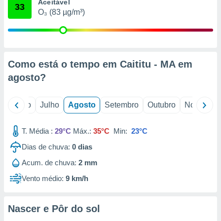
conteúdos.
Aceitável
33
O₃ (83 µg/m³)
ção
ão através
de
Como está o tempo em Caititu - MA em
,
 e
agosto
?
dos,
publicidade
o
Junho
Julho
Agosto
Setembro
Outubro
Novembro
s, estudos
a e
mento de
T. Média :
29°C
Máx.:
35°C
Min:
23°C
Dias de chuva:
0
dias
ossos 1199
Acum. de chuva:
2 mm
eiros
Vento médio:
9 km/h
Nascer e Pôr do sol