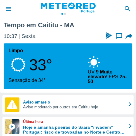
Tempo em Caititu - MA
de
10:37
Sexta
...
 da
empo.pt) foi
Limpo
or
33°
is para
e as
 fornecidas
UV
9 Muito
elevado!
FPS
25-
 qualidade.
Sensação de 34°
50
r a este
s das
opções:
Aviso amarelo
ookies e
Aviso moderado por outros em Caititu hoje
 forma
Última hora
e digital
Hoje e amanhã poeiras do Saara “invadem”
da,
Portugal: risco de trovoadas no Norte e Centro