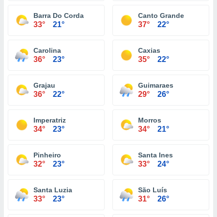
Barra Do Corda
Canto Grande
33°
21°
37°
22°
Carolina
Caxias
36°
23°
35°
22°
Grajau
Guimaraes
36°
22°
29°
26°
Imperatriz
Morros
34°
23°
34°
21°
Pinheiro
Santa Ines
32°
23°
33°
24°
Santa Luzia
São Luís
33°
23°
31°
26°