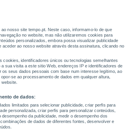
Aviso amarelo
Aviso moderado por incêndios em
Brno-Stred hoje
r ao nosso site tempo.pt. Neste caso, informamo-lo de que
/h
navegação no website, mas não utilizaremos cookies para
nteúdos personalizados, embora possa visualizar publicidade
e aceder ao nosso website através desta assinatura, clicando no
s cookies, identificadores únicos ou tecnologias semelhantes
o
 sua visita a este sitio Web, endereços IP e identificadores de
r os seus dados pessoais com base num interesse legítimo, ao
ura
Radar de Chuva
Satélites
Modelos
ou opor-se ao processamento de dados em qualquer altura,
 website.
mento de dados:
Terça
Quarta
Quinta
Sexta
dos limitados para selecionar publicidade, criar perfis para
11 Ago.
12 Ago.
13 Ago.
14 Ago.
idade personalizada, criar perfis para personalizar conteúdos,
ir o desempenho da publicidade, medir o desempenho dos
 combinações de dados de diferentes fontes, desenvolver e
eúdos.