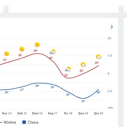
10
36°
34°
7.5
32°
31°
29°
25°
5
22°
20°
19°
17°
2.5
16°
16°
15°
11°
mm
Sex
14
Sáb
15
Dom
16
Seg
17
Ter
18
Qua
19
Qui
20
Mínima
Chuva