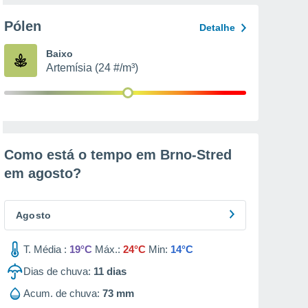
Pólen
Detalhe
Baixo
Artemísia (24 #/m³)
Como está o tempo em Brno-Stred
em
agosto
?
Agosto
T. Média :
19°C
Máx.:
24°C
Min:
14°C
Dias de chuva:
11
dias
Acum. de chuva:
73 mm