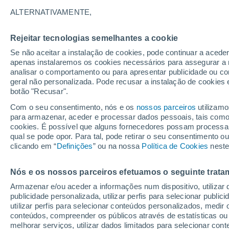
18°
ALTERNATIVAMENTE,
Rejeitar tecnologias semelhantes a cookie
Norte
Se não aceitar a instalação de cookies, pode continuar a acede
Sensação de 18°
11
-
21 km
apenas instalaremos os cookies necessários para assegurar a 
analisar o comportamento ou para apresentar publicidade ou co
geral não personalizada. Pode recusar a instalação de cookies 
botão "Recusar".
Última hora
Hoje e amanhã poeiras do Saara “invadem”
Com o seu consentimento, nós e os
nossos parceiros
utilizamo
Portugal: risco de trovoadas no Norte e Centr
para armazenar, aceder e processar dados pessoais, tais como a
aumenta
cookies. É possível que alguns fornecedores possam processa
O Tempo 1 - 7 Dias
Atualidade
Mapas de temperat
qual se pode opor. Para tal, pode retirar o seu consentimento 
clicando em “
Definições
” ou na nossa
Política de Cookies
neste
Nós e os nossos parceiros efetuamos o seguinte trata
Amanhã
Segunda
Hoje
Armazenar e/ou aceder a informações num dispositivo, utilizar da
9 Ago.
10 Ago.
8 Ago.
publicidade personalizada, utilizar perfis para selecionar public
utilizar perfis para selecionar conteúdos personalizados, med
conteúdos, compreender os públicos através de estatísticas ou
melhorar serviços, utilizar dados limitados para selecionar cont
40%