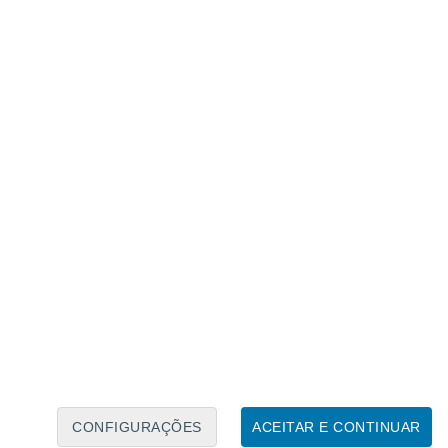
Calendário Lunar
Seg
Ter
Qua
Qui
Sex
Sáb
Domo
8
9
10
11
12
13
14
15
16
17
18
19
20
21
CONFIGURAÇÕES
ACEITAR E CONTINUAR