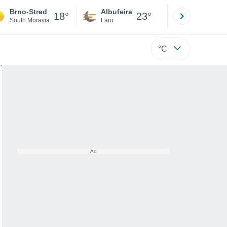
Brno-Stred
Albufeira
Lisboa
18°
23°
South Moravia
Faro
Lisboa
°C