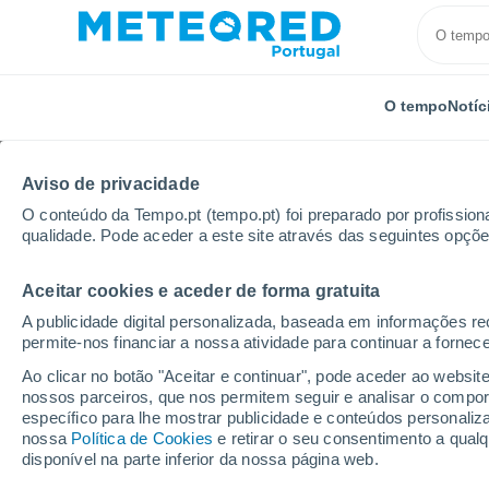
O tempo
Notíc
Aviso de privacidade
O conteúdo da Tempo.pt (tempo.pt) foi preparado por profissiona
qualidade. Pode aceder a este site através das seguintes opçõe
Aceitar cookies e aceder de forma gratuita
Início
República Checa
Morávia do Sul
Brno-St
A publicidade digital personalizada, baseada em informações r
permite-nos financiar a nossa atividade para continuar a fornec
Tempo em Brno-Stred
Ao clicar no botão "Aceitar e continuar", pode aceder ao websit
nossos parceiros, que nos permitem seguir e analisar o compo
06:08
Sábado
específico para lhe mostrar publicidade e conteúdos persona
nossa
Política de Cookies
e retirar o seu consentimento a qua
disponível na parte inferior da nossa página web.
Limpo