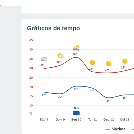
Luz da manhã restante
14h50m
Gráficos de tempo
45
40
36°
35
32°
30°
29°
30
28°
27°
25
20
20°
19°
17°
15
16°
16°
14°
10
0.5
°C
Sáb
8
Dom
9
Seg
10
Ter
11
Qua
12
Qui
13
Máxima