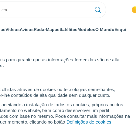
ias
Vídeos
Avisos
Radar
Mapas
Satélites
Modelos
O Mundo
Esqui
is para garantir que as informações fornecidas são de alta
s:
red
ecolhidas através de cookies ou tecnologias semelhantes,
er-lhe conteúdos de alta qualidade sem qualquer custo.
e aceitando a instalação de todos os cookies, próprios ou dos
rtamento no website, bem como desenvolver um perfil
...
lizados com base no mesmo. Pode consultar mais informações na
lquer momento, clicando no botão
Definições de cookies
Por horas
Céu limpo nas próximas horas