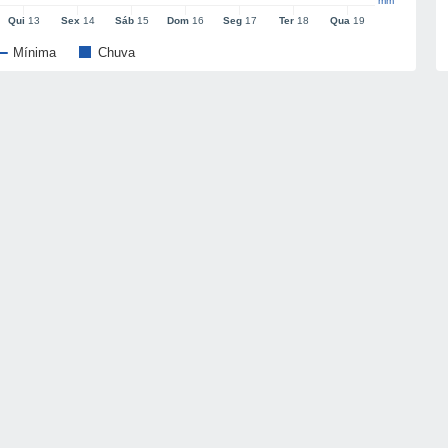
mm
Qui
13
Sex
14
Sáb
15
Dom
16
Seg
17
Ter
18
Qua
19
Mínima
Chuva