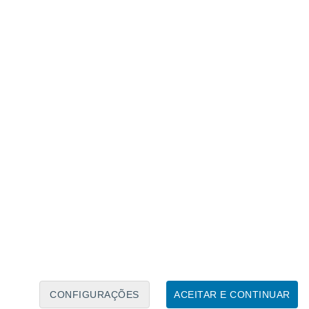
Calendário Lunar
Seg
Ter
Qua
Qui
Sex
Sáb
Domo
7
8
9
10
11
12
13
14
15
16
CONFIGURAÇÕES
ACEITAR E CONTINUAR