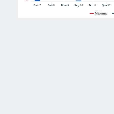
°C
Sex
7
Sáb
8
Dom
9
Seg
10
Ter
11
Qua
12
Máxima