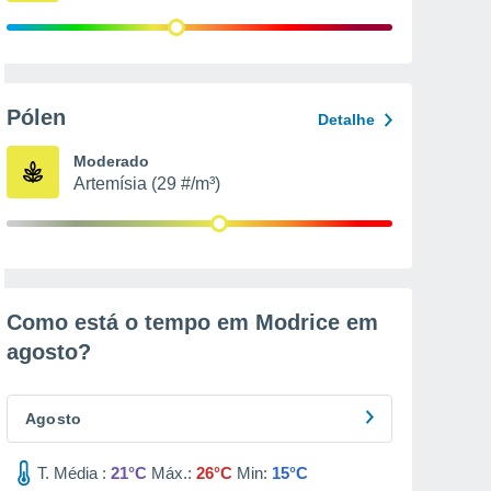
Pólen
Detalhe
Moderado
Artemísia (29 #/m³)
Como está o tempo em Modrice em
agosto
?
Agosto
T. Média :
21°C
Máx.:
26°C
Min:
15°C