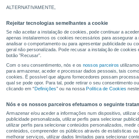
23°
ALTERNATIVAMENTE,
Rejeitar tecnologias semelhantes a cookie
Lua mingu
Se não aceitar a instalação de cookies, pode continuar a acede
Iluminada
Sensação de 24°
apenas instalaremos os cookies necessários para assegurar a 
analisar o comportamento ou para apresentar publicidade ou co
geral não personalizada. Pode recusar a instalação de cookies 
botão "Recusar".
Última hora
Aviso amarelo de tempo quente neste distrito:
Com o seu consentimento, nós e os
nossos parceiros
utilizamo
39 ºC e noites tropicais; saiba até quando
para armazenar, aceder e processar dados pessoais, tais como a
cookies. É possível que alguns fornecedores possam processa
O Tempo 1 - 7 Dias
Atualidade
Mapas de chuva
R
qual se pode opor. Para tal, pode retirar o seu consentimento 
clicando em “
Definições
” ou na nossa
Política de Cookies
neste
Nós e os nossos parceiros efetuamos o seguinte trata
Amanhã
Domingo
S
Hoje
Armazenar e/ou aceder a informações num dispositivo, utilizar da
8 Ago.
9 Ago.
7 Ago.
publicidade personalizada, utilizar perfis para selecionar public
utilizar perfis para selecionar conteúdos personalizados, med
conteúdos, compreender os públicos através de estatísticas ou
melhorar serviços, utilizar dados limitados para selecionar cont
80%