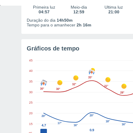
Primeira luz
Meio-dia
Última luz
04:57
12:59
21:00
Duração do dia
14h50m
Tempo para o amanhecer
2h 16m
Gráficos de tempo
45
40
35°
35
32°
31°
30°
30°
30
28°
25
20
20°
20°
18°
17°
15
16°
4.7
16°
0.9