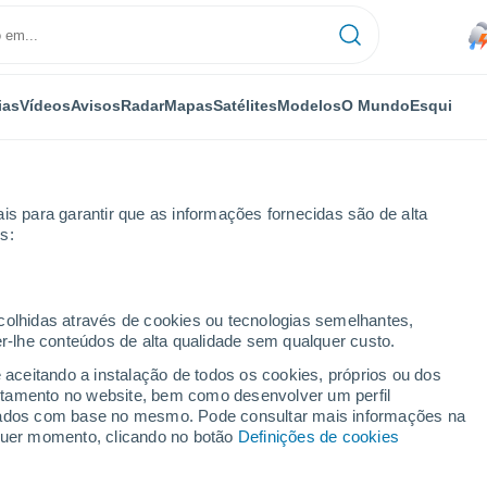
ias
Vídeos
Avisos
Radar
Mapas
Satélites
Modelos
O Mundo
Esqui
is para garantir que as informações fornecidas são de alta
s:
ecolhidas através de cookies ou tecnologias semelhantes,
er-lhe conteúdos de alta qualidade sem qualquer custo.
e aceitando a instalação de todos os cookies, próprios ou dos
rtamento no website, bem como desenvolver um perfil
...
lizados com base no mesmo. Pode consultar mais informações na
lquer momento, clicando no botão
Definições de cookies
Por horas
Chuva fraca nas próximas horas