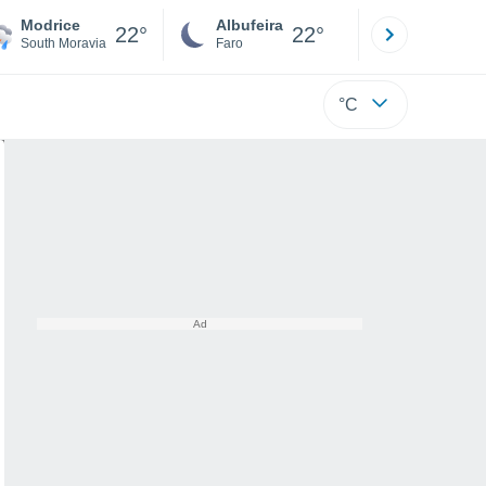
Modrice
Albufeira
Lisboa
22°
22°
South Moravia
Faro
Lisboa
°C