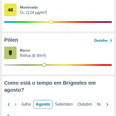
conteúdos.
Moderada
48
O₃ (124 µg/m³)
ção
ão através
de
,
 e
Pólen
Detalhe
dos,
Baixo
publicidade
Relva (6 #/m³)
s, estudos
a e
mento de
ossos 1199
Como está o tempo em Brignoles em
eiros
agosto
?
o
Junho
Julho
Agosto
Setembro
Outubro
Novembro