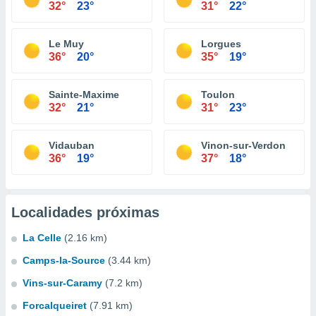
32°
23°
31°
22°
Le Muy
Lorgues
36°
20°
35°
19°
Sainte-Maxime
Toulon
32°
21°
31°
23°
Vidauban
Vinon-sur-Verdon
36°
19°
37°
18°
Localidades próximas
La Celle
(2.16 km)
Camps-la-Source
(3.44 km)
Vins-sur-Caramy
(7.2 km)
Forcalqueiret
(7.91 km)