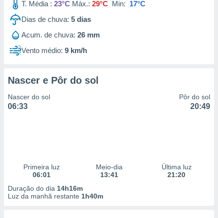
T. Média :
23°C
Máx.:
29°C
Min:
17°C
Dias de chuva:
5
dias
Acum. de chuva:
26 mm
Vento médio:
9 km/h
Nascer e Pôr do sol
Nascer do sol
Pôr do sol
06:33
20:49
Primeira luz
Meio-dia
Última luz
06:01
13:41
21:20
Duração do dia
14h16m
Luz da manhã restante
1h40m