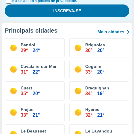
Eu li e aceito a política de privacidade.
Principais cidades
Mais cidades
Bandol
Brignoles
29°
24°
36°
20°
Cavalaire-sur-Mer
Cogolin
31°
22°
33°
20°
Cuers
Draguignan
35°
20°
34°
19°
Fréjus
Hyères
33°
21°
32°
21°
Le Beausset
Le Lavandou