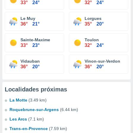
33°
24°
32°
24°
Le Muy
Lorgues
36°
21°
35°
20°
Sainte-Maxime
Toulon
33°
23°
32°
24°
Vidauban
Vinon-sur-Verdon
36°
20°
36°
20°
Localidades próximas
La Motte
(3.49 km)
Roquebrune-sur-Argens
(6.44 km)
Les Arcs
(7.1 km)
Trans-en-Provence
(7.59 km)