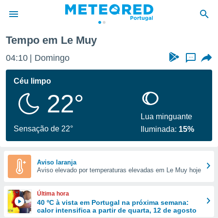
Tempo em Le Muy
de
04:10
Domingo
...
 da
empo.pt) foi
Céu limpo
or
22°
is para
e as
 fornecidas
Lua minguante
 qualidade.
Sensação de 22°
Iluminada:
15%
r a este
s das
opções:
Aviso laranja
Aviso elevado por temperaturas elevadas em Le Muy hoje
ookies e
 forma
Última hora
e digital
40 ºC à vista em Portugal na próxima semana:
calor intensifica a partir de quarta, 12 de agosto
da,