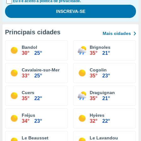
Eu li e aceito a política de privacidade.
Principais cidades
Mais cidades
Bandol
Brignoles
30°
25°
35°
21°
Cavalaire-sur-Mer
Cogolin
33°
25°
35°
23°
Cuers
Draguignan
35°
22°
35°
21°
Fréjus
Hyères
34°
23°
32°
22°
Le Beausset
Le Lavandou