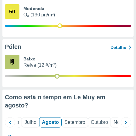
conteúdos.
Moderada
50
O₃ (130 µg/m³)
ção
ão através
de
,
 e
Pólen
Detalhe
dos,
Baixo
publicidade
Relva (12 #/m³)
s, estudos
a e
mento de
ossos 1199
Como está o tempo em Le Muy em
eiros
agosto
?
o
Junho
Julho
Agosto
Setembro
Outubro
Novembro